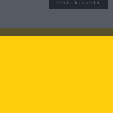
Feedback absenden
Besuchen Sie uns auf:
facebook
YouTube
Instagram
Langenscheidt
NUTZUNGSBEDINGUNGEN
DATENSCHUTZBESTIMMUNGEN