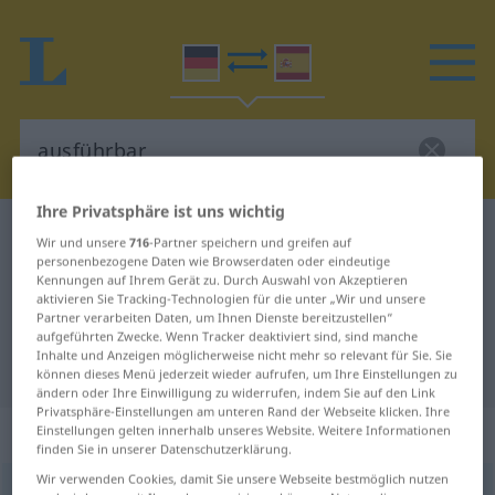
Ihre Privatsphäre ist uns wichtig
Deutsch-Spanisch Wörterbuch
ausführbar
Wir und unsere
716
-Partner speichern und greifen auf
personenbezogene Daten wie Browserdaten oder eindeutige
Deutsch-Spanisch Übersetzung für
Kennungen auf Ihrem Gerät zu. Durch Auswahl von Akzeptieren
"ausführbar"
aktivieren Sie Tracking-Technologien für die unter „Wir und unsere
Partner verarbeiten Daten, um Ihnen Dienste bereitzustellen“
aufgeführten Zwecke. Wenn Tracker deaktiviert sind, sind manche
Inhalte und Anzeigen möglicherweise nicht mehr so relevant für Sie. Sie
"ausführbar" Spanisch Übersetzung
können dieses Menü jederzeit wieder aufrufen, um Ihre Einstellungen zu
ändern oder Ihre Einwilligung zu widerrufen, indem Sie auf den Link
Privatsphäre-Einstellungen am unteren Rand der Webseite klicken. Ihre
„ausführbar“
: Adjektiv
Einstellungen gelten innerhalb unseres Website. Weitere Informationen
finden Sie in unserer Datenschutzerklärung.
Wir verwenden Cookies, damit Sie unsere Webseite bestmöglich nutzen
ausführbar
adj