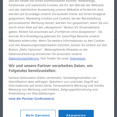
und wir besser mit Ihnen kommunizieren können. Notwendige,
funktionale und statistische Cookies, die für den Betrieb der Webseite
Übersicht aller Übersetzungen
und der statistischen Auswertung unserer Webseite erforderlich sind,
werden auf Grundlage unserer Vorauswahl immer auf Ihrem Endgerät
(Für mehr Details die Übersetzung anklicken/antippen)
gespeichert. Marketing-Cookies und Cookies, die der Bereitstellung
personalisierter Werbung dienen, werden nur gespeichert, wenn Sie uns
factible
exportable
durch einen Klick auf den „Akzeptieren“-Button Ihr Einverständnis
geben. Klicken Sie ansonsten auf „Fortfahren ohne Akzeptieren“. Sie
können Ihre Einwilligung jederzeit für zukünftige Besuche unserer
Webseite widerrufen. Wenn Sie weitere Informationen zu den Cookies
und den Anpassungsmöglichkeiten möchten, klicken Sie einfach auf den
Button „Mehr Optionen“. Weitergehende Hinweise zu der
factible
ausführbar
Plan, Idee
Datenverarbeitung entnehmen Sie ansonsten unserer
Datenschutzerklärung
. Hier finden Sie unser
Impressum
.
Wir und unsere Partner verarbeiten Daten, um
Folgendes bereitzustellen:
exportable
ausführbar
HANDEL
Genaue Geolocation-Daten verwenden. Geräteeigenschaften zur
Identifikation aktiv abfragen. Speichern von und/oder Zugriff auf
Informationen auf einem Gerät. Personalisierte Werbung und Inhalte,
Messung von Werbung und Inhalten, Zielgruppenforschung und
Synonyme für "ausführbar"
Entwicklung von Dienstleistungen.
Liste der Partner (Lieferanten)
lösbar (ugs.)
,
denkbar
,
gangbar
,
möglich
,
realisierbar
,
Mehr Optionen
Akzeptieren