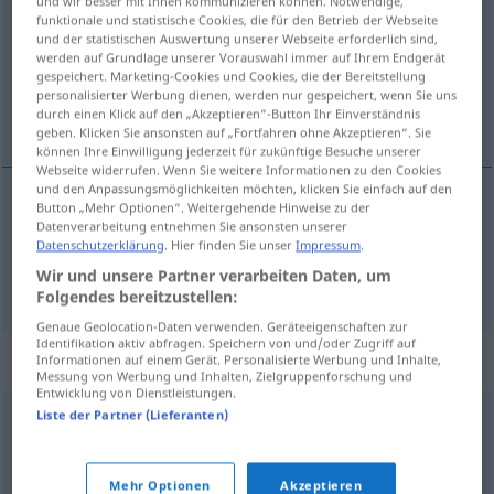
und wir besser mit Ihnen kommunizieren können. Notwendige,
funktionale und statistische Cookies, die für den Betrieb der Webseite
Übersicht aller Übersetzungen
und der statistischen Auswertung unserer Webseite erforderlich sind,
werden auf Grundlage unserer Vorauswahl immer auf Ihrem Endgerät
(Für mehr Details die Übersetzung anklicken/antippen)
gespeichert. Marketing-Cookies und Cookies, die der Bereitstellung
personalisierter Werbung dienen, werden nur gespeichert, wenn Sie uns
transitable, practicable, viable
durch einen Klick auf den „Akzeptieren“-Button Ihr Einverständnis
geben. Klicken Sie ansonsten auf „Fortfahren ohne Akzeptieren“. Sie
können Ihre Einwilligung jederzeit für zukünftige Besuche unserer
Webseite widerrufen. Wenn Sie weitere Informationen zu den Cookies
und den Anpassungsmöglichkeiten möchten, klicken Sie einfach auf den
Button „Mehr Optionen“. Weitergehende Hinweise zu der
transitable
,
practicable
gangbar
Datenverarbeitung entnehmen Sie ansonsten unserer
Datenschutzerklärung
. Hier finden Sie unser
Impressum
.
Wir und unsere Partner verarbeiten Daten, um
viable
gangbar
FIG
Folgendes bereitzustellen:
Genaue Geolocation-Daten verwenden. Geräteeigenschaften zur
Identifikation aktiv abfragen. Speichern von und/oder Zugriff auf
Synonyme für "gangbar"
Informationen auf einem Gerät. Personalisierte Werbung und Inhalte,
Messung von Werbung und Inhalten, Zielgruppenforschung und
Entwicklung von Dienstleistungen.
Liste der Partner (Lieferanten)
lösbar (ugs.)
,
denkbar
,
möglich
,
ausführbar
,
realisierbar
,
drin (ugs.)
,
machbar
,
erreichbar
,
durchführbar
Mehr Optionen
Akzeptieren