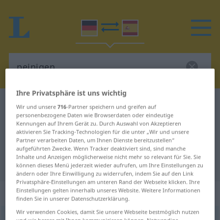
Ihre Privatsphäre ist uns wichtig
Deutsch-Spanisch Wörterbuch
peinigen
Wir und unsere
716
-Partner speichern und greifen auf
personenbezogene Daten wie Browserdaten oder eindeutige
Deutsch-Spanisch Übersetzung für
Kennungen auf Ihrem Gerät zu. Durch Auswahl von Akzeptieren
aktivieren Sie Tracking-Technologien für die unter „Wir und unsere
"peinigen"
Partner verarbeiten Daten, um Ihnen Dienste bereitzustellen“
aufgeführten Zwecke. Wenn Tracker deaktiviert sind, sind manche
Inhalte und Anzeigen möglicherweise nicht mehr so relevant für Sie. Sie
"peinigen" Spanisch Übersetzung
können dieses Menü jederzeit wieder aufrufen, um Ihre Einstellungen zu
ändern oder Ihre Einwilligung zu widerrufen, indem Sie auf den Link
Privatsphäre-Einstellungen am unteren Rand der Webseite klicken. Ihre
„peinigen“
: transitives Verb
Einstellungen gelten innerhalb unseres Website. Weitere Informationen
finden Sie in unserer Datenschutzerklärung.
Wir verwenden Cookies, damit Sie unsere Webseite bestmöglich nutzen
peinigen
[ˈpaɪnɪgən]
v/t
GEH
und wir besser mit Ihnen kommunizieren können. Notwendige,