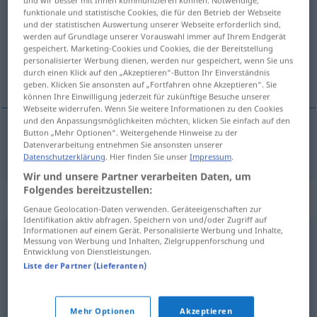
funktionale und statistische Cookies, die für den Betrieb der Webseite
und der statistischen Auswertung unserer Webseite erforderlich sind,
Übersicht aller Übersetzungen
werden auf Grundlage unserer Vorauswahl immer auf Ihrem Endgerät
(Für mehr Details die Übersetzung anklicken/antippen)
gespeichert. Marketing-Cookies und Cookies, die der Bereitstellung
personalisierter Werbung dienen, werden nur gespeichert, wenn Sie uns
durch einen Klick auf den „Akzeptieren“-Button Ihr Einverständnis
hacer sufrir, atormentar
geben. Klicken Sie ansonsten auf „Fortfahren ohne Akzeptieren“. Sie
können Ihre Einwilligung jederzeit für zukünftige Besuche unserer
Webseite widerrufen. Wenn Sie weitere Informationen zu den Cookies
und den Anpassungsmöglichkeiten möchten, klicken Sie einfach auf den
Button „Mehr Optionen“. Weitergehende Hinweise zu der
Datenverarbeitung entnehmen Sie ansonsten unserer
hacer
sufrir
,
atormentar
peinigen
Datenschutzerklärung
. Hier finden Sie unser
Impressum
.
Wir und unsere Partner verarbeiten Daten, um
Folgendes bereitzustellen:
Synonyme für "peinigen"
Genaue Geolocation-Daten verwenden. Geräteeigenschaften zur
Identifikation aktiv abfragen. Speichern von und/oder Zugriff auf
Informationen auf einem Gerät. Personalisierte Werbung und Inhalte,
Messung von Werbung und Inhalten, Zielgruppenforschung und
drangsalieren
,
quälen
Entwicklung von Dienstleistungen.
Liste der Partner (Lieferanten)
quälen
,
martern
,
foltern
,
plagen
Mehr Optionen
Akzeptieren