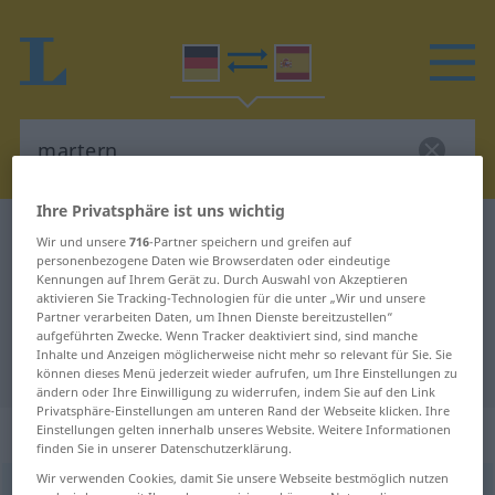
Ihre Privatsphäre ist uns wichtig
Deutsch-Spanisch Wörterbuch
martern
Wir und unsere
716
-Partner speichern und greifen auf
personenbezogene Daten wie Browserdaten oder eindeutige
Deutsch-Spanisch Übersetzung für
Kennungen auf Ihrem Gerät zu. Durch Auswahl von Akzeptieren
aktivieren Sie Tracking-Technologien für die unter „Wir und unsere
"martern"
Partner verarbeiten Daten, um Ihnen Dienste bereitzustellen“
aufgeführten Zwecke. Wenn Tracker deaktiviert sind, sind manche
Inhalte und Anzeigen möglicherweise nicht mehr so relevant für Sie. Sie
"martern" Spanisch Übersetzung
können dieses Menü jederzeit wieder aufrufen, um Ihre Einstellungen zu
ändern oder Ihre Einwilligung zu widerrufen, indem Sie auf den Link
Privatsphäre-Einstellungen am unteren Rand der Webseite klicken. Ihre
„martern“
: transitives Verb
Einstellungen gelten innerhalb unseres Website. Weitere Informationen
finden Sie in unserer Datenschutzerklärung.
Wir verwenden Cookies, damit Sie unsere Webseite bestmöglich nutzen
martern
v/t
GEH