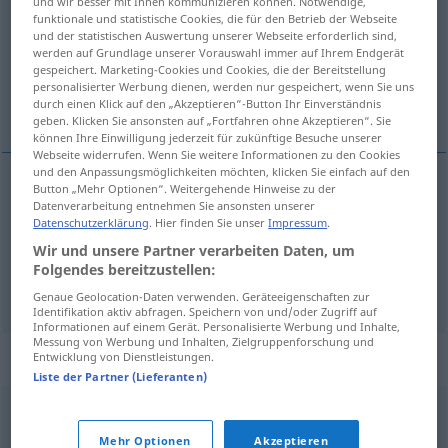
und wir besser mit Ihnen kommunizieren können. Notwendige,
funktionale und statistische Cookies, die für den Betrieb der Webseite
Übersicht aller Übersetzungen
und der statistischen Auswertung unserer Webseite erforderlich sind,
werden auf Grundlage unserer Vorauswahl immer auf Ihrem Endgerät
(Für mehr Details die Übersetzung anklicken/antippen)
gespeichert. Marketing-Cookies und Cookies, die der Bereitstellung
personalisierter Werbung dienen, werden nur gespeichert, wenn Sie uns
martirizar, torturar, atormentar
durch einen Klick auf den „Akzeptieren“-Button Ihr Einverständnis
geben. Klicken Sie ansonsten auf „Fortfahren ohne Akzeptieren“. Sie
können Ihre Einwilligung jederzeit für zukünftige Besuche unserer
Webseite widerrufen. Wenn Sie weitere Informationen zu den Cookies
und den Anpassungsmöglichkeiten möchten, klicken Sie einfach auf den
Button „Mehr Optionen“. Weitergehende Hinweise zu der
Datenverarbeitung entnehmen Sie ansonsten unserer
martirizar
,
torturar
martern
Datenschutzerklärung
. Hier finden Sie unser
Impressum
.
Wir und unsere Partner verarbeiten Daten, um
atormentar
martern
seelisch
Folgendes bereitzustellen:
Genaue Geolocation-Daten verwenden. Geräteeigenschaften zur
Identifikation aktiv abfragen. Speichern von und/oder Zugriff auf
Informationen auf einem Gerät. Personalisierte Werbung und Inhalte,
Messung von Werbung und Inhalten, Zielgruppenforschung und
Synonyme für "martern"
Entwicklung von Dienstleistungen.
Liste der Partner (Lieferanten)
quälen
,
foltern
,
peinigen
,
plagen
Mehr Optionen
Akzeptieren