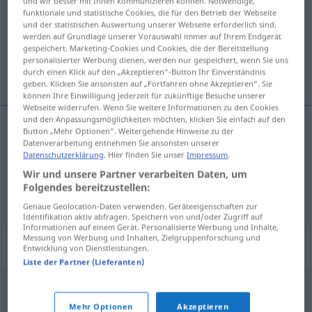
und wir besser mit Ihnen kommunizieren können. Notwendige,
funktionale und statistische Cookies, die für den Betrieb der Webseite
Übersicht aller Übersetzungen
und der statistischen Auswertung unserer Webseite erforderlich sind,
werden auf Grundlage unserer Vorauswahl immer auf Ihrem Endgerät
(Für mehr Details die Übersetzung anklicken/antippen)
gespeichert. Marketing-Cookies und Cookies, die der Bereitstellung
personalisierter Werbung dienen, werden nur gespeichert, wenn Sie uns
torturar, atormentar
durch einen Klick auf den „Akzeptieren“-Button Ihr Einverständnis
geben. Klicken Sie ansonsten auf „Fortfahren ohne Akzeptieren“. Sie
können Ihre Einwilligung jederzeit für zukünftige Besuche unserer
Webseite widerrufen. Wenn Sie weitere Informationen zu den Cookies
und den Anpassungsmöglichkeiten möchten, klicken Sie einfach auf den
Button „Mehr Optionen“. Weitergehende Hinweise zu der
torturar
foltern
Datenverarbeitung entnehmen Sie ansonsten unserer
Datenschutzerklärung
. Hier finden Sie unser
Impressum
.
Wir und unsere Partner verarbeiten Daten, um
atormentar
foltern
GEH
FIG
Folgendes bereitzustellen:
Genaue Geolocation-Daten verwenden. Geräteeigenschaften zur
Identifikation aktiv abfragen. Speichern von und/oder Zugriff auf
Informationen auf einem Gerät. Personalisierte Werbung und Inhalte,
Messung von Werbung und Inhalten, Zielgruppenforschung und
Synonyme für "foltern"
Entwicklung von Dienstleistungen.
Liste der Partner (Lieferanten)
quälen
,
martern
,
peinigen
,
plagen
Mehr Optionen
Akzeptieren