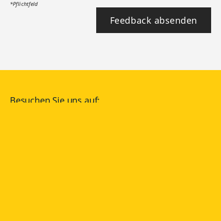
*Pflichtfeld
Feedback absenden
Besuchen Sie uns auf:
facebook
YouTube
Instagram
Langenscheidt
NUTZUNGSBEDINGUNGEN