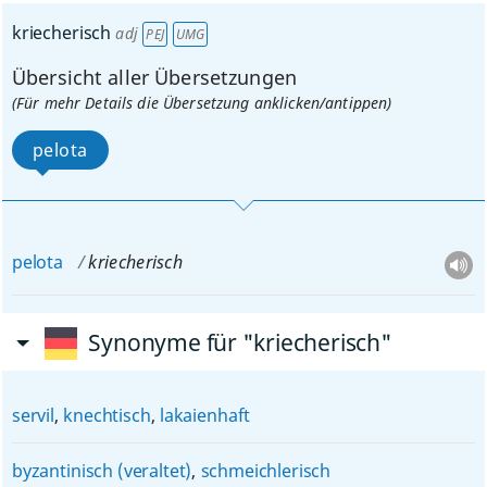
kriecherisch
adj
PEJ
UMG
Übersicht aller Übersetzungen
(Für mehr Details die Übersetzung anklicken/antippen)
pelota
pelota
kriecherisch
Synonyme für "kriecherisch"
servil
,
knechtisch
,
lakaienhaft
byzantinisch (veraltet)
,
schmeichlerisch