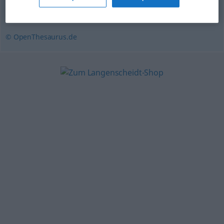
untertänig
,
unterwürfig
,
devot
© OpenThesaurus.de