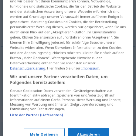
und wir besser mit Ihnen kommunizieren können. Notwendige,
funktionale und statistische Cookies, die für den Betrieb der Webseite
Übersicht aller Übersetzungen
und der statistischen Auswertung unserer Webseite erforderlich sind,
werden auf Grundlage unserer Vorauswahl immer auf Ihrem Endgerät
(Für mehr Details die Übersetzung anklicken/antippen)
gespeichert. Marketing-Cookies und Cookies, die der Bereitstellung
personalisierter Werbung dienen, werden nur gespeichert, wenn Sie uns
servil, rastrero, vil, ruin
durch einen Klick auf den „Akzeptieren“-Button Ihr Einverständnis
geben. Klicken Sie ansonsten auf „Fortfahren ohne Akzeptieren“. Sie
können Ihre Einwilligung jederzeit für zukünftige Besuche unserer
Webseite widerrufen. Wenn Sie weitere Informationen zu den Cookies
und den Anpassungsmöglichkeiten möchten, klicken Sie einfach auf den
Button „Mehr Optionen“. Weitergehende Hinweise zu der
servil
hündisch
kriecherisch
Datenverarbeitung entnehmen Sie ansonsten unserer
Datenschutzerklärung
. Hier finden Sie unser
Impressum
.
Wir und unsere Partner verarbeiten Daten, um
rastrero
hündisch
Folgendes bereitzustellen:
Genaue Geolocation-Daten verwenden. Geräteeigenschaften zur
vil
,
ruin
hündisch
gemein
Identifikation aktiv abfragen. Speichern von und/oder Zugriff auf
Informationen auf einem Gerät. Personalisierte Werbung und Inhalte,
Messung von Werbung und Inhalten, Zielgruppenforschung und
Entwicklung von Dienstleistungen.
Synonyme für "hündisch"
Liste der Partner (Lieferanten)
sklavisch
,
kriecherisch
,
servil (geh.)
,
knechtisch
,
Mehr Optionen
Akzeptieren