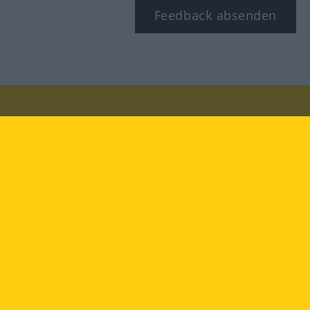
Feedback absenden
Besuchen Sie uns auf:
facebook
YouTube
Instagram
Langenscheidt
NUTZUNGSBEDINGUNGEN