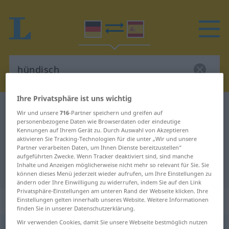
Ihre Privatsphäre ist uns wichtig
Deutsch-Spanisch Wörterbuch
hündisch
Wir und unsere
716
-Partner speichern und greifen auf
personenbezogene Daten wie Browserdaten oder eindeutige
Deutsch-Spanisch Übersetzung für
Kennungen auf Ihrem Gerät zu. Durch Auswahl von Akzeptieren
"hündisch"
aktivieren Sie Tracking-Technologien für die unter „Wir und unsere
Partner verarbeiten Daten, um Ihnen Dienste bereitzustellen“
aufgeführten Zwecke. Wenn Tracker deaktiviert sind, sind manche
Inhalte und Anzeigen möglicherweise nicht mehr so relevant für Sie. Sie
"hündisch" Spanisch Übersetzung
können dieses Menü jederzeit wieder aufrufen, um Ihre Einstellungen zu
ändern oder Ihre Einwilligung zu widerrufen, indem Sie auf den Link
Privatsphäre-Einstellungen am unteren Rand der Webseite klicken. Ihre
„hündisch“
: Adjektiv
Einstellungen gelten innerhalb unseres Website. Weitere Informationen
finden Sie in unserer Datenschutzerklärung.
Wir verwenden Cookies, damit Sie unsere Webseite bestmöglich nutzen
hündisch
adj
FIG