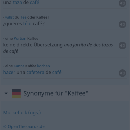
una
taza
de
café
willst
du
Tee
oder Kaffee?
¿quieres
té
o
café?
eine
Portion
Kaffee
keine direkte Übersetzung
una jarrita de dos tazas
de café
eine
Kanne
Kaffee
kochen
hacer
una
cafetera
de
café
Synonyme für "Kaffee"
Muckefuck (ugs.)
© OpenThesaurus.de