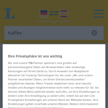
Deutsch-Spanisch Wörterbuch
Kaffee
Ihre Privatsphäre ist uns wichtig
Deutsch-Spanisch Übersetzung für
Wir und unsere
716
-Partner speichern und greifen auf
"Kaffee"
personenbezogene Daten wie Browserdaten oder eindeutige
Kennungen auf Ihrem Gerät zu. Durch Auswahl von Akzeptieren
aktivieren Sie Tracking-Technologien für die unter „Wir und unsere
Partner verarbeiten Daten, um Ihnen Dienste bereitzustellen“
"Kaffee" Spanisch Übersetzung
aufgeführten Zwecke. Wenn Tracker deaktiviert sind, sind manche
Inhalte und Anzeigen möglicherweise nicht mehr so relevant für Sie. Sie
können dieses Menü jederzeit wieder aufrufen, um Ihre Einstellungen zu
„Kaffee“
: Maskulinum
ändern oder Ihre Einwilligung zu widerrufen, indem Sie auf den Link
Privatsphäre-Einstellungen am unteren Rand der Webseite klicken. Ihre
Einstellungen gelten innerhalb unseres Website. Weitere Informationen
Kaffee
[ˈkafe]
[kaˈfeː]
m
<
Kaffees
;
Kaffees
>
finden Sie in unserer Datenschutzerklärung.