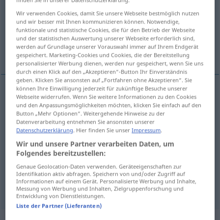
Wir verwenden Cookies, damit Sie unsere Webseite bestmöglich nutzen
Übersicht aller Übersetzungen
und wir besser mit Ihnen kommunizieren können. Notwendige,
(Für mehr Details die Übersetzung anklicken/antippen)
funktionale und statistische Cookies, die für den Betrieb der Webseite
und der statistischen Auswertung unserer Webseite erforderlich sind,
werden auf Grundlage unserer Vorauswahl immer auf Ihrem Endgerät
café
Weitere Beispiele...
gespeichert. Marketing-Cookies und Cookies, die der Bereitstellung
personalisierter Werbung dienen, werden nur gespeichert, wenn Sie uns
durch einen Klick auf den „Akzeptieren“-Button Ihr Einverständnis
geben. Klicken Sie ansonsten auf „Fortfahren ohne Akzeptieren“. Sie
können Ihre Einwilligung jederzeit für zukünftige Besuche unserer
Webseite widerrufen. Wenn Sie weitere Informationen zu den Cookies
café
m
Kaffee
und den Anpassungsmöglichkeiten möchten, klicken Sie einfach auf den
Button „Mehr Optionen“. Weitergehende Hinweise zu der
Datenverarbeitung entnehmen Sie ansonsten unserer
Datenschutzerklärung
. Hier finden Sie unser
Impressum
.
Wir und unsere Partner verarbeiten Daten, um
Beispiele
Folgendes bereitzustellen:
das ist kalter Kaffee
UMG
FIG
Genaue Geolocation-Daten verwenden. Geräteeigenschaften zur
Identifikation aktiv abfragen. Speichern von und/oder Zugriff auf
eso no
es
nada
nuevo
Informationen auf einem Gerät. Personalisierte Werbung und Inhalte,
Messung von Werbung und Inhalten, Zielgruppenforschung und
Entwicklung von Dienstleistungen.
Liste der Partner (Lieferanten)