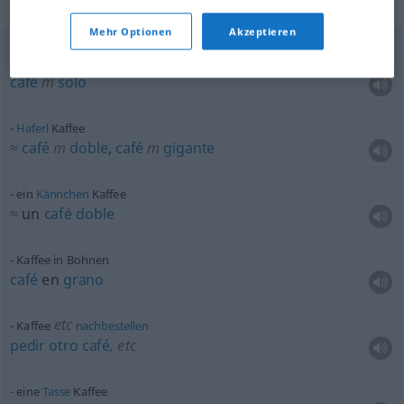
Beispielsätze für "Kaffee"
Mehr Optionen
Akzeptieren
schwarzer Kaffee
café
m
solo
Haferl
Kaffee
≈
café
m
doble
,
café
m
gigante
ein
Kännchen
Kaffee
≈
un
café
doble
Kaffee in Bohnen
café
en
grano
etc
Kaffee
nachbestellen
pedir
otro
café
,
etc
eine
Tasse
Kaffee