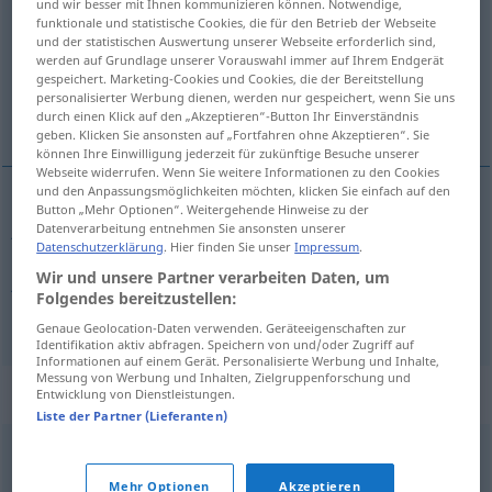
und wir besser mit Ihnen kommunizieren können. Notwendige,
funktionale und statistische Cookies, die für den Betrieb der Webseite
Übersicht aller Übersetzungen
und der statistischen Auswertung unserer Webseite erforderlich sind,
werden auf Grundlage unserer Vorauswahl immer auf Ihrem Endgerät
(Für mehr Details die Übersetzung anklicken/antippen)
gespeichert. Marketing-Cookies und Cookies, die der Bereitstellung
personalisierter Werbung dienen, werden nur gespeichert, wenn Sie uns
jarro, jarra
durch einen Klick auf den „Akzeptieren“-Button Ihr Einverständnis
geben. Klicken Sie ansonsten auf „Fortfahren ohne Akzeptieren“. Sie
können Ihre Einwilligung jederzeit für zukünftige Besuche unserer
Webseite widerrufen. Wenn Sie weitere Informationen zu den Cookies
und den Anpassungsmöglichkeiten möchten, klicken Sie einfach auf den
Button „Mehr Optionen“. Weitergehende Hinweise zu der
jarro
m
Kanne
Datenverarbeitung entnehmen Sie ansonsten unserer
Datenschutzerklärung
. Hier finden Sie unser
Impressum
.
Wir und unsere Partner verarbeiten Daten, um
jarra
f
Kanne
Folgendes bereitzustellen:
Genaue Geolocation-Daten verwenden. Geräteeigenschaften zur
Identifikation aktiv abfragen. Speichern von und/oder Zugriff auf
Informationen auf einem Gerät. Personalisierte Werbung und Inhalte,
Messung von Werbung und Inhalten, Zielgruppenforschung und
Synonyme für "Kanne"
Entwicklung von Dienstleistungen.
Liste der Partner (Lieferanten)
Flasche
,
Buddel (ugs.)
,
Phiole (geh.)
,
Pulle (ugs.)
Mehr Optionen
Akzeptieren