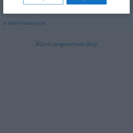
Gießkanne
,
Sprenger
© OpenThesaurus.de