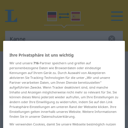
Ihre Privatsphäre ist uns wichtig
Deutsch-Spanisch Wörterbuch
Kanne
Wir und unsere
716
-Partner speichern und greifen auf
Deutsch-Spanisch Übersetzung für
personenbezogene Daten wie Browserdaten oder eindeutige
Kennungen auf Ihrem Gerät zu. Durch Auswahl von Akzeptieren
"Kanne"
aktivieren Sie Tracking-Technologien für die unter „Wir und unsere
Partner verarbeiten Daten, um Ihnen Dienste bereitzustellen“
aufgeführten Zwecke. Wenn Tracker deaktiviert sind, sind manche
Inhalte und Anzeigen möglicherweise nicht mehr so relevant für Sie. Sie
"Kanne" Spanisch Übersetzung
können dieses Menü jederzeit wieder aufrufen, um Ihre Einstellungen zu
ändern oder Ihre Einwilligung zu widerrufen, indem Sie auf den Link
Privatsphäre-Einstellungen am unteren Rand der Webseite klicken. Ihre
„Kanne“
: Femininum
Einstellungen gelten innerhalb unseres Website. Weitere Informationen
finden Sie in unserer Datenschutzerklärung.
Wir verwenden Cookies, damit Sie unsere Webseite bestmöglich nutzen
Kanne
[ˈkanə]
f
<
Kanne
;
Kannen
>