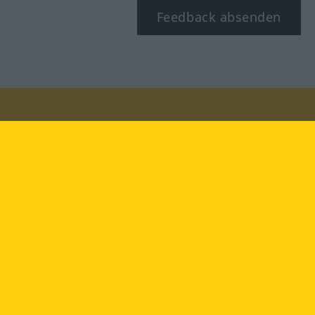
Feedback absenden
Besuchen Sie uns auf:
facebook
YouTube
Instagram
Langenscheidt
NUTZUNGSBEDINGUNGEN