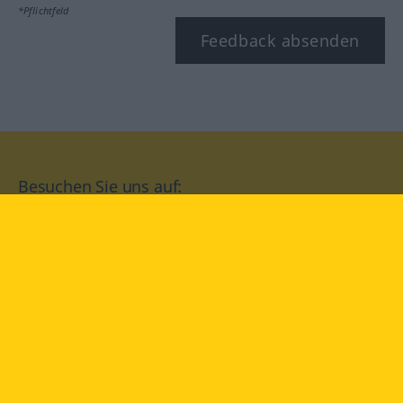
*Pflichtfeld
Feedback absenden
Besuchen Sie uns auf:
facebook
YouTube
Instagram
Langenscheidt
NUTZUNGSBEDINGUNGEN