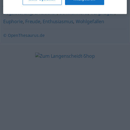
Jubel
,
Überschwang
,
Entzückung
,
Verzückung
,
Spaß
,
Begeisterung
,
Entzücken
,
Schwärmerei
,
Vergnügen
,
Euphorie
,
Freude
,
Enthusiasmus
,
Wohlgefallen
© OpenThesaurus.de