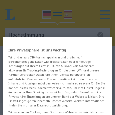
Ihre Privatsphäre ist uns wichtig
Deutsch-Spanisch Wörterbuch
Hochstimmung
Wir und unsere
716
-Partner speichern und greifen auf
Deutsch-Spanisch Übersetzung für
personenbezogene Daten wie Browserdaten oder eindeutige
Kennungen auf Ihrem Gerät zu. Durch Auswahl von Akzeptieren
"Hochstimmung"
aktivieren Sie Tracking-Technologien für die unter „Wir und unsere
Partner verarbeiten Daten, um Ihnen Dienste bereitzustellen“
aufgeführten Zwecke. Wenn Tracker deaktiviert sind, sind manche
Inhalte und Anzeigen möglicherweise nicht mehr so relevant für Sie. Sie
"Hochstimmung" Spanisch
können dieses Menü jederzeit wieder aufrufen, um Ihre Einstellungen zu
ändern oder Ihre Einwilligung zu widerrufen, indem Sie auf den Link
Übersetzung
Privatsphäre-Einstellungen am unteren Rand der Webseite klicken. Ihre
Einstellungen gelten innerhalb unseres Website. Weitere Informationen
finden Sie in unserer Datenschutzerklärung.
„Hochstimmung“
: Femininum
Wir verwenden Cookies, damit Sie unsere Webseite bestmöglich nutzen