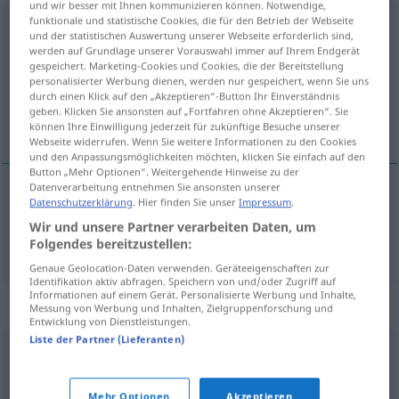
und wir besser mit Ihnen kommunizieren können. Notwendige,
funktionale und statistische Cookies, die für den Betrieb der Webseite
Hochstimmung
f
<
Hochstimmung
;
Hochstimmungen
>
und der statistischen Auswertung unserer Webseite erforderlich sind,
werden auf Grundlage unserer Vorauswahl immer auf Ihrem Endgerät
Übersicht aller Übersetzungen
gespeichert. Marketing-Cookies und Cookies, die der Bereitstellung
personalisierter Werbung dienen, werden nur gespeichert, wenn Sie uns
(Für mehr Details die Übersetzung anklicken/antippen)
durch einen Klick auf den „Akzeptieren“-Button Ihr Einverständnis
geben. Klicken Sie ansonsten auf „Fortfahren ohne Akzeptieren“. Sie
entusiasmo
können Ihre Einwilligung jederzeit für zukünftige Besuche unserer
Webseite widerrufen. Wenn Sie weitere Informationen zu den Cookies
und den Anpassungsmöglichkeiten möchten, klicken Sie einfach auf den
Button „Mehr Optionen“. Weitergehende Hinweise zu der
Datenverarbeitung entnehmen Sie ansonsten unserer
Datenschutzerklärung
. Hier finden Sie unser
Impressum
.
entusiasmo
m
Hochstimmung
Wir und unsere Partner verarbeiten Daten, um
Folgendes bereitzustellen:
Genaue Geolocation-Daten verwenden. Geräteeigenschaften zur
Identifikation aktiv abfragen. Speichern von und/oder Zugriff auf
Informationen auf einem Gerät. Personalisierte Werbung und Inhalte,
Synonyme für "Hochstimmung"
Messung von Werbung und Inhalten, Zielgruppenforschung und
Entwicklung von Dienstleistungen.
Liste der Partner (Lieferanten)
Hochgefühl
,
Euphorie
Mehr Optionen
Akzeptieren