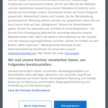
funktionale und statistische Cookies, die für den Betrieb der Webseite
Hochstapelei
f
<
Hochstapelei
;
Hochstapeleien
>
und der statistischen Auswertung unserer Webseite erforderlich sind,
werden auf Grundlage unserer Vorauswahl immer auf Ihrem Endgerät
Übersicht aller Übersetzungen
gespeichert. Marketing-Cookies und Cookies, die der Bereitstellung
personalisierter Werbung dienen, werden nur gespeichert, wenn Sie uns
(Für mehr Details die Übersetzung anklicken/antippen)
durch einen Klick auf den „Akzeptieren“-Button Ihr Einverständnis
geben. Klicken Sie ansonsten auf „Fortfahren ohne Akzeptieren“. Sie
estafa
können Ihre Einwilligung jederzeit für zukünftige Besuche unserer
Webseite widerrufen. Wenn Sie weitere Informationen zu den Cookies
und den Anpassungsmöglichkeiten möchten, klicken Sie einfach auf den
Button „Mehr Optionen“. Weitergehende Hinweise zu der
Datenverarbeitung entnehmen Sie ansonsten unserer
Datenschutzerklärung
. Hier finden Sie unser
Impressum
.
estafa
f
Hochstapelei
Wir und unsere Partner verarbeiten Daten, um
Folgendes bereitzustellen:
Genaue Geolocation-Daten verwenden. Geräteeigenschaften zur
Synonyme für "Hochstapelei"
Identifikation aktiv abfragen. Speichern von und/oder Zugriff auf
Informationen auf einem Gerät. Personalisierte Werbung und Inhalte,
Messung von Werbung und Inhalten, Zielgruppenforschung und
Entwicklung von Dienstleistungen.
Liste der Partner (Lieferanten)
Mauschelei (ugs.)
,
Betrug
,
Beschiss
,
Etikettenschwindel
© OpenThesaurus.de
Mehr Optionen
Akzeptieren