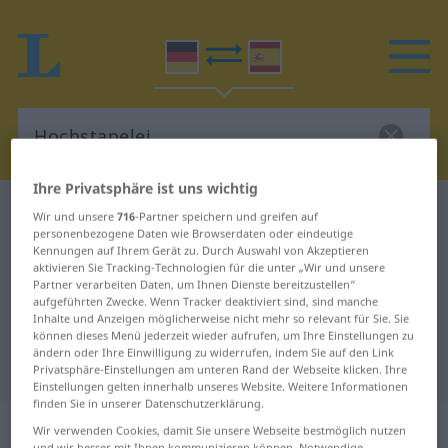
Ihre Privatsphäre ist uns wichtig
Deutsch-Spanisch Wörterbuch
Hochstapelei
Wir und unsere
716
-Partner speichern und greifen auf
personenbezogene Daten wie Browserdaten oder eindeutige
Deutsch-Spanisch Übersetzung für
Kennungen auf Ihrem Gerät zu. Durch Auswahl von Akzeptieren
aktivieren Sie Tracking-Technologien für die unter „Wir und unsere
"Hochstapelei"
Partner verarbeiten Daten, um Ihnen Dienste bereitzustellen“
aufgeführten Zwecke. Wenn Tracker deaktiviert sind, sind manche
Inhalte und Anzeigen möglicherweise nicht mehr so relevant für Sie. Sie
"Hochstapelei" Spanisch
können dieses Menü jederzeit wieder aufrufen, um Ihre Einstellungen zu
ändern oder Ihre Einwilligung zu widerrufen, indem Sie auf den Link
Übersetzung
Privatsphäre-Einstellungen am unteren Rand der Webseite klicken. Ihre
Einstellungen gelten innerhalb unseres Website. Weitere Informationen
finden Sie in unserer Datenschutzerklärung.
„Hochstapelei“
: Femininum
Wir verwenden Cookies, damit Sie unsere Webseite bestmöglich nutzen
und wir besser mit Ihnen kommunizieren können. Notwendige,