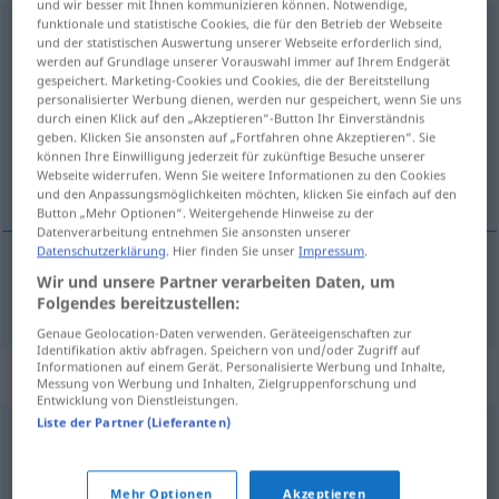
und wir besser mit Ihnen kommunizieren können. Notwendige,
funktionale und statistische Cookies, die für den Betrieb der Webseite
Etikettenschwindel
m
<
Etikettenschwindels
;
und der statistischen Auswertung unserer Webseite erforderlich sind,
Etikettenschwindel
>
werden auf Grundlage unserer Vorauswahl immer auf Ihrem Endgerät
gespeichert. Marketing-Cookies und Cookies, die der Bereitstellung
personalisierter Werbung dienen, werden nur gespeichert, wenn Sie uns
Übersicht aller Übersetzungen
durch einen Klick auf den „Akzeptieren“-Button Ihr Einverständnis
(Für mehr Details die Übersetzung anklicken/antippen)
geben. Klicken Sie ansonsten auf „Fortfahren ohne Akzeptieren“. Sie
können Ihre Einwilligung jederzeit für zukünftige Besuche unserer
Webseite widerrufen. Wenn Sie weitere Informationen zu den Cookies
falsificación de etiquetas
und den Anpassungsmöglichkeiten möchten, klicken Sie einfach auf den
Button „Mehr Optionen“. Weitergehende Hinweise zu der
Datenverarbeitung entnehmen Sie ansonsten unserer
Datenschutzerklärung
. Hier finden Sie unser
Impressum
.
Wir und unsere Partner verarbeiten Daten, um
falsificación
f
de etiquetas
Etikettenschwindel
Folgendes bereitzustellen:
Genaue Geolocation-Daten verwenden. Geräteeigenschaften zur
Identifikation aktiv abfragen. Speichern von und/oder Zugriff auf
Informationen auf einem Gerät. Personalisierte Werbung und Inhalte,
Synonyme für "Etikettenschwindel"
Messung von Werbung und Inhalten, Zielgruppenforschung und
Entwicklung von Dienstleistungen.
Liste der Partner (Lieferanten)
Irreführung
,
Augenwischerei (ugs.)
,
Vorspiegelung
,
Täuschung
,
Scheinbeweis
,
Ablenkungsmanöver
,
Bluff
Mehr Optionen
Akzeptieren