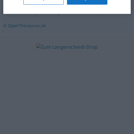
Mauschelei (ugs.)
,
Betrug
,
Beschiss
,
Hochstapelei
© OpenThesaurus.de