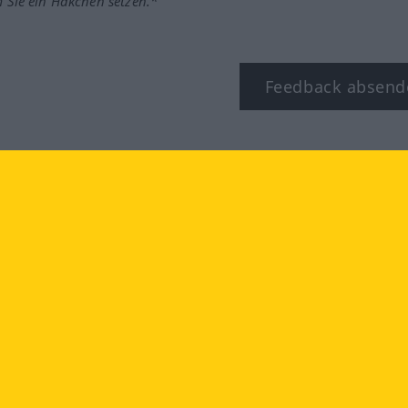
m Sie ein Häkchen setzen.*
Feedback absend
ook
YouTube
Instagram