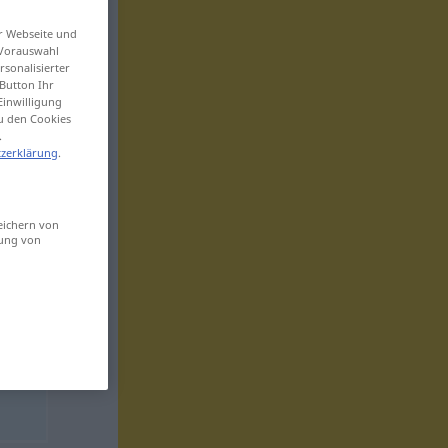
er Webseite und
 Vorauswahl
sonalisierter
Button Ihr
Einwilligung
zu den Cookies
.
zerklärung
.
eichern von
sung von