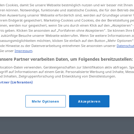
en Cookies, damit Sie unsere Webseite bestmöglich nutzen und wir besser mit Ihnen
en können. Notwendige, funktionale und statistische Cookies, die für den Betrieb d
ischen Auswertung unserer Webseite erforderlich sind, werden auf Grundlage unserer
hrem Endgerät gespeichert. Marketing-Cookies und Cookies, die der Bereitstellung per
nen, werden nur gespeichert, wenn Sie uns durch einen Klick auf den „Akzeptieren“-
tippen)
nis geben. Klicken Sie ansonsten auf „Fortfahren ohne Akzeptieren“. Sie können Ihre 
ür zukünftige Besuche unserer Webseite widerrufen. Wenn Sie weitere Informationen 
assungsmöglichkeiten möchten, klicken Sie einfach auf den Button „Mehr Optionen“
de Hinweise zu der Datenverarbeitung entnehmen Sie ansonsten unserer
Datenschut
 Sie unser
Impressum
.
unsere Partner verarbeiten Daten, um Folgendes bereitzustellen:
Beschiss
(≈ Betrug)
ocation-Daten verwenden. Geräteeigenschaften zur Identifikation aktiv abfragen. Sp
griff auf Informationen auf einem Gerät. Personalisierte Werbung und Inhalte, Mes
 Inhalten, Zielgruppenforschung und Entwicklung von Dienstleistungen.
artner (Lieferanten)
Mehr Optionen
Akzeptieren
indel
,
Hochstapelei