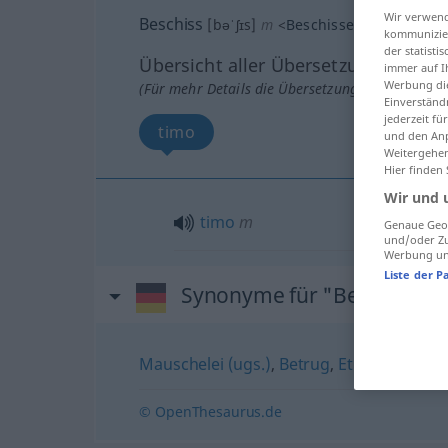
Wir verwend
Beschiss
[bəˈʃɪs]
m
<
Beschisses
>
SL
kommunizier
der statist
Übersicht aller Übersetzungen
immer auf I
Werbung die
(Für mehr Details die Übersetzung anklicken/an
Einverständ
jederzeit f
timo
und den Anp
Weitergehen
Hier finden
Wir und 
timo
m
Genaue Geol
und/oder Zu
Werbung und
Liste der P
Synonyme für "Beschiss"
Mauschelei (ugs.)
,
Betrug
,
Etikettenschw
© OpenThesaurus.de