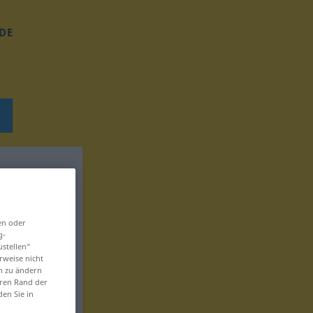
DE
en oder
g-
ustellen“
rweise nicht
en zu ändern
eren Rand der
den Sie in