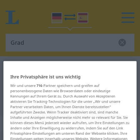
Deutsch-Spanisch Wörterbuch
Grad
Deutsch-Spanisch Übersetzung für
Ihre Privatsphäre ist uns wichtig
"Grad"
Wir und unsere
716
-Partner speichern und greifen auf
personenbezogene Daten wie Browserdaten oder eindeutige
Kennungen auf Ihrem Gerät zu. Durch Auswahl von Akzeptieren
aktivieren Sie Tracking-Technologien für die unter „Wir und unsere
"Grad" Spanisch Übersetzung
Partner verarbeiten Daten, um Ihnen Dienste bereitzustellen“
aufgeführten Zwecke. Wenn Tracker deaktiviert sind, sind manche
Inhalte und Anzeigen möglicherweise nicht mehr so relevant für Sie. Sie
„Grad“
: Maskulinum
können dieses Menü jederzeit wieder aufrufen, um Ihre Einstellungen zu
ändern oder Ihre Einwilligung zu widerrufen, indem Sie auf den Link
Privatsphäre-Einstellungen am unteren Rand der Webseite klicken. Ihre
Grad
Einstellungen gelten innerhalb unseres Website. Weitere Informationen
[graːt]
m
<
Grad(e)s
;
Grade
;
aber
3 Grad
>