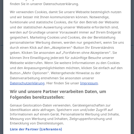
finden Sie in unserer Datenschutzerklärung.
Übersicht aller Übersetzungen
Wir verwenden Cookies, damit Sie unsere Webseite bestmöglich nutzen
und wir besser mit Ihnen kommunizieren können. Notwendige,
(Für mehr Details die Übersetzung anklicken/antippen)
funktionale und statistische Cookies, die für den Betrieb der Webseite
und der statistischen Auswertung unserer Webseite erforderlich sind,
grado
Weitere Beispiele...
werden auf Grundlage unserer Vorauswahl immer auf Ihrem Endgerät
gespeichert. Marketing-Cookies und Cookies, die der Bereitstellung
personalisierter Werbung dienen, werden nur gespeichert, wenn Sie uns
durch einen Klick auf den „Akzeptieren“-Button Ihr Einverständnis
geben. Klicken Sie ansonsten auf „Fortfahren ohne Akzeptieren“. Sie
können Ihre Einwilligung jederzeit für zukünftige Besuche unserer
grado
m
Grad
Maßeinheit
a.
a.
GEOG
MIL
FIG
Webseite widerrufen. Wenn Sie weitere Informationen zu den Cookies
und den Anpassungsmöglichkeiten möchten, klicken Sie einfach auf den
Button „Mehr Optionen“. Weitergehende Hinweise zu der
Datenverarbeitung entnehmen Sie ansonsten unserer
Datenschutzerklärung
. Hier finden Sie unser
Impressum
.
Beispiele
Wir und unsere Partner verarbeiten Daten, um
akademischer Grad
Folgendes bereitzustellen:
Genaue Geolocation-Daten verwenden. Geräteeigenschaften zur
m
título
académico
Identifikation aktiv abfragen. Speichern von und/oder Zugriff auf
Informationen auf einem Gerät. Personalisierte Werbung und Inhalte,
Messung von Werbung und Inhalten, Zielgruppenforschung und
Entwicklung von Dienstleistungen.
einen akademischen Grad
erwerben
Liste der Partner (Lieferanten)