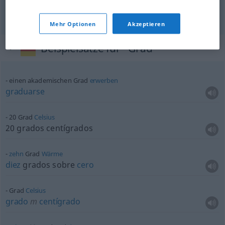
graduarse
Mehr Optionen
Akzeptieren
Beispielsätze für "Grad"
einen akademischen Grad
erwerben
graduarse
20 Grad
Celsius
20 grados centígrados
zehn
Grad
Wärme
diez
grados sobre
cero
Grad
Celsius
grado
m
centígrado