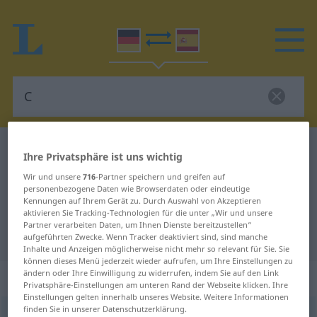
Deutsch-Spanisch Wörterbuch
C
Ihre Privatsphäre ist uns wichtig
Deutsch-Spanisch Übersetzung für
Wir und unsere
716
-Partner speichern und greifen auf
personenbezogene Daten wie Browserdaten oder eindeutige
"C"
Kennungen auf Ihrem Gerät zu. Durch Auswahl von Akzeptieren
aktivieren Sie Tracking-Technologien für die unter „Wir und unsere
Partner verarbeiten Daten, um Ihnen Dienste bereitzustellen“
"C" Spanisch Übersetzung
aufgeführten Zwecke. Wenn Tracker deaktiviert sind, sind manche
Inhalte und Anzeigen möglicherweise nicht mehr so relevant für Sie. Sie
können dieses Menü jederzeit wieder aufrufen, um Ihre Einstellungen zu
ändern oder Ihre Einwilligung zu widerrufen, indem Sie auf den Link
„C“
Privatsphäre-Einstellungen am unteren Rand der Webseite klicken. Ihre
Einstellungen gelten innerhalb unseres Website. Weitere Informationen
finden Sie in unserer Datenschutzerklärung.
C
,
c
[tseː]
n
<
c
;
c
>