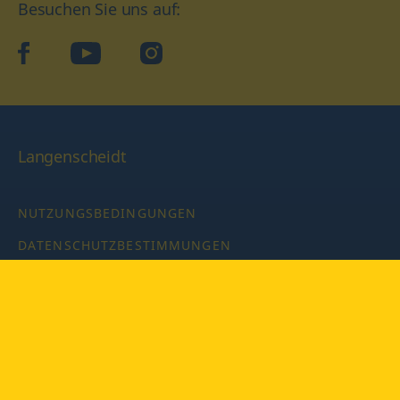
Besuchen Sie uns auf:
facebook
YouTube
Instagram
Langenscheidt
NUTZUNGSBEDINGUNGEN
DATENSCHUTZBESTIMMUNGEN
IMPRESSUM
PRIVATSPHÄRE-EINSTELLUNGEN
LATEINWÖRTERBUCH MIT CODE
Copyright © 2026 PONS Langenscheidt GmbH, Alle Rechte