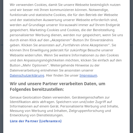
Wir verwenden Cookies, damit Sie unsere Webseite bestmöglich nutzen
und wir besser mit Ihnen kommunizieren können. Notwendige,
Übersicht aller Übersetzungen
funktionale und statistische Cookies, die für den Betrieb der Webseite
(Für mehr Details die Übersetzung anklicken/antippen)
und der statistischen Auswertung unserer Webseite erforderlich sind,
werden auf Grundlage unserer Vorauswahl immer auf Ihrem Endgerät
gespeichert. Marketing-Cookies und Cookies, die der Bereitstellung
C, c, do
personalisierter Werbung dienen, werden nur gespeichert, wenn Sie uns
durch einen Klick auf den „Akzeptieren“-Button Ihr Einverständnis
geben. Klicken Sie ansonsten auf „Fortfahren ohne Akzeptieren“. Sie
können Ihre Einwilligung jederzeit für zukünftige Besuche unserer
Webseite widerrufen. Wenn Sie weitere Informationen zu den Cookies
und den Anpassungsmöglichkeiten möchten, klicken Sie einfach auf den
C,
c
f
C
Button „Mehr Optionen“. Weitergehende Hinweise zu der
Datenverarbeitung entnehmen Sie ansonsten unserer
do
m
C
Datenschutzerklärung
. Hier finden Sie unser
Impressum
.
MUS
Wir und unsere Partner verarbeiten Daten, um
Folgendes bereitzustellen:
Genaue Geolocation-Daten verwenden. Geräteeigenschaften zur
Identifikation aktiv abfragen. Speichern von und/oder Zugriff auf
„C“
: Abkürzung
Informationen auf einem Gerät. Personalisierte Werbung und Inhalte,
Messung von Werbung und Inhalten, Zielgruppenforschung und
Entwicklung von Dienstleistungen.
Liste der Partner (Lieferanten)
C
abk
(=
Celsius
)