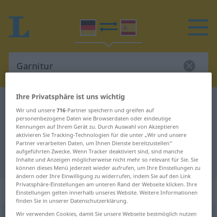
Ihre Privatsphäre ist uns wichtig
Deutsch-Spanisch Wörterbuch
Garnitur
Wir und unsere
716
-Partner speichern und greifen auf
Deutsch-Spanisch Übersetzung für
personenbezogene Daten wie Browserdaten oder eindeutige
Kennungen auf Ihrem Gerät zu. Durch Auswahl von Akzeptieren
"Garnitur"
aktivieren Sie Tracking-Technologien für die unter „Wir und unsere
Partner verarbeiten Daten, um Ihnen Dienste bereitzustellen“
aufgeführten Zwecke. Wenn Tracker deaktiviert sind, sind manche
Inhalte und Anzeigen möglicherweise nicht mehr so relevant für Sie. Sie
"Garnitur" Spanisch Übersetzung
können dieses Menü jederzeit wieder aufrufen, um Ihre Einstellungen zu
ändern oder Ihre Einwilligung zu widerrufen, indem Sie auf den Link
Privatsphäre-Einstellungen am unteren Rand der Webseite klicken. Ihre
„Garnitur“
: Femininum
Einstellungen gelten innerhalb unseres Website. Weitere Informationen
finden Sie in unserer Datenschutzerklärung.
Wir verwenden Cookies, damit Sie unsere Webseite bestmöglich nutzen
Garnitur
[garniˈtuːr]
f
<
Garnitur
;
Garnituren
>