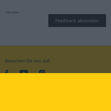
*Pflichtfeld
Feedback absenden
Besuchen Sie uns auf:
facebook
YouTube
Instagram
Langenscheidt