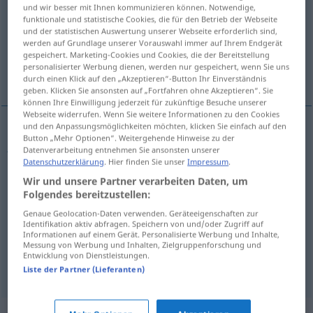
und wir besser mit Ihnen kommunizieren können. Notwendige,
funktionale und statistische Cookies, die für den Betrieb der Webseite
Übersicht aller Übersetzungen
und der statistischen Auswertung unserer Webseite erforderlich sind,
(Für mehr Details die Übersetzung anklicken/antippen)
werden auf Grundlage unserer Vorauswahl immer auf Ihrem Endgerät
gespeichert. Marketing-Cookies und Cookies, die der Bereitstellung
personalisierter Werbung dienen, werden nur gespeichert, wenn Sie uns
juego
Weitere Beispiele...
durch einen Klick auf den „Akzeptieren“-Button Ihr Einverständnis
geben. Klicken Sie ansonsten auf „Fortfahren ohne Akzeptieren“. Sie
können Ihre Einwilligung jederzeit für zukünftige Besuche unserer
Webseite widerrufen. Wenn Sie weitere Informationen zu den Cookies
und den Anpassungsmöglichkeiten möchten, klicken Sie einfach auf den
Button „Mehr Optionen“. Weitergehende Hinweise zu der
juego
m
Garnitur
Datenverarbeitung entnehmen Sie ansonsten unserer
Datenschutzerklärung
. Hier finden Sie unser
Impressum
.
Wir und unsere Partner verarbeiten Daten, um
Folgendes bereitzustellen:
Beispiele
Genaue Geolocation-Daten verwenden. Geräteeigenschaften zur
Identifikation aktiv abfragen. Speichern von und/oder Zugriff auf
die erste Garnitur
UMG
FIG
Informationen auf einem Gerät. Personalisierte Werbung und Inhalte,
Messung von Werbung und Inhalten, Zielgruppenforschung und
la
flor
y
nata
Entwicklung von Dienstleistungen.
Liste der Partner (Lieferanten)