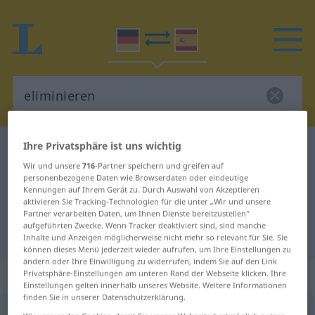
Ihre Privatsphäre ist uns wichtig
Deutsch-Spanisch Wörterbuch
eliminieren
Wir und unsere
716
-Partner speichern und greifen auf
Deutsch-Spanisch Übersetzung für
personenbezogene Daten wie Browserdaten oder eindeutige
Kennungen auf Ihrem Gerät zu. Durch Auswahl von Akzeptieren
"eliminieren"
aktivieren Sie Tracking-Technologien für die unter „Wir und unsere
Partner verarbeiten Daten, um Ihnen Dienste bereitzustellen“
aufgeführten Zwecke. Wenn Tracker deaktiviert sind, sind manche
"eliminieren" Spanisch Übersetzung
Inhalte und Anzeigen möglicherweise nicht mehr so relevant für Sie. Sie
können dieses Menü jederzeit wieder aufrufen, um Ihre Einstellungen zu
ändern oder Ihre Einwilligung zu widerrufen, indem Sie auf den Link
„eliminieren“
: transitives Verb
Privatsphäre-Einstellungen am unteren Rand der Webseite klicken. Ihre
Einstellungen gelten innerhalb unseres Website. Weitere Informationen
finden Sie in unserer Datenschutzerklärung.
eliminieren
[elimiˈniːrən]
v/t
<
ohne
ge
>