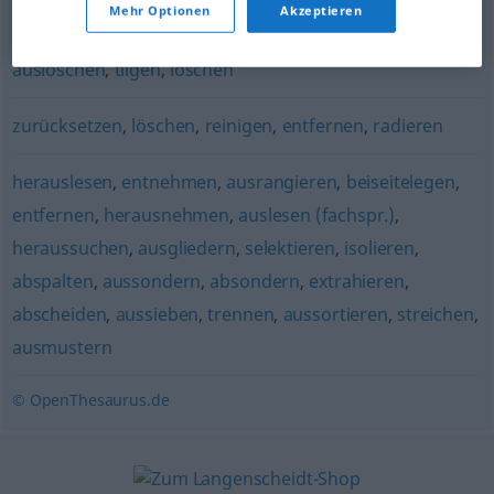
beseitigen
Mehr Optionen
Akzeptieren
auslöschen
,
tilgen
,
löschen
zurücksetzen
,
löschen
,
reinigen
,
entfernen
,
radieren
herauslesen
,
entnehmen
,
ausrangieren
,
beiseitelegen
,
entfernen
,
herausnehmen
,
auslesen (fachspr.)
,
heraussuchen
,
ausgliedern
,
selektieren
,
isolieren
,
abspalten
,
aussondern
,
absondern
,
extrahieren
,
abscheiden
,
aussieben
,
trennen
,
aussortieren
,
streichen
,
ausmustern
© OpenThesaurus.de