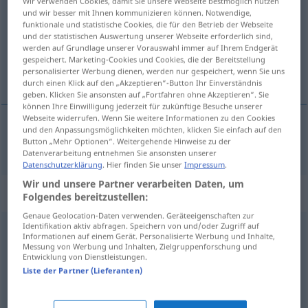
Wir verwenden Cookies, damit Sie unsere Webseite bestmöglich nutzen
und wir besser mit Ihnen kommunizieren können. Notwendige,
Übersicht aller Übersetzungen
funktionale und statistische Cookies, die für den Betrieb der Webseite
und der statistischen Auswertung unserer Webseite erforderlich sind,
(Für mehr Details die Übersetzung anklicken/antippen)
werden auf Grundlage unserer Vorauswahl immer auf Ihrem Endgerät
gespeichert. Marketing-Cookies und Cookies, die der Bereitstellung
eliminar
personalisierter Werbung dienen, werden nur gespeichert, wenn Sie uns
durch einen Klick auf den „Akzeptieren“-Button Ihr Einverständnis
geben. Klicken Sie ansonsten auf „Fortfahren ohne Akzeptieren“. Sie
können Ihre Einwilligung jederzeit für zukünftige Besuche unserer
Webseite widerrufen. Wenn Sie weitere Informationen zu den Cookies
und den Anpassungsmöglichkeiten möchten, klicken Sie einfach auf den
eliminar
eliminieren
Button „Mehr Optionen“. Weitergehende Hinweise zu der
Datenverarbeitung entnehmen Sie ansonsten unserer
Datenschutzerklärung
. Hier finden Sie unser
Impressum
.
Wir und unsere Partner verarbeiten Daten, um
Synonyme für "eliminieren"
Folgendes bereitzustellen:
Genaue Geolocation-Daten verwenden. Geräteeigenschaften zur
Identifikation aktiv abfragen. Speichern von und/oder Zugriff auf
Informationen auf einem Gerät. Personalisierte Werbung und Inhalte,
ausschalten
,
terminieren
,
liquidieren
,
neutralisieren
Messung von Werbung und Inhalten, Zielgruppenforschung und
Entwicklung von Dienstleistungen.
Liste der Partner (Lieferanten)
loswerden (ugs.)
,
fortschaffen
,
beiseiteschaffen
,
ausschalten
,
entsorgen (ugs.)
,
entfernen
,
wegschaffen
,