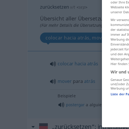
oder Ihre E
zurücksetzen
v/t
<
sep
>
Webseite kli
unserer Dat
Übersicht aller Übersetzungen
Wir verwend
kommunizier
(Für mehr Details die Übersetzung anklicken/an
der statist
immer auf I
colocar hacia atrás, mover para atr
Werbung die
Einverständ
jederzeit f
und den Anp
Weitergehen
colocar
hacia
atrás
Hier finden
Wir und 
Genaue Geol
mover
para
atrás
und/oder Zu
Werbung und
Liste der P
Beispiele
postergar
a
alguien
„zurücksetzen“
: intransitiv