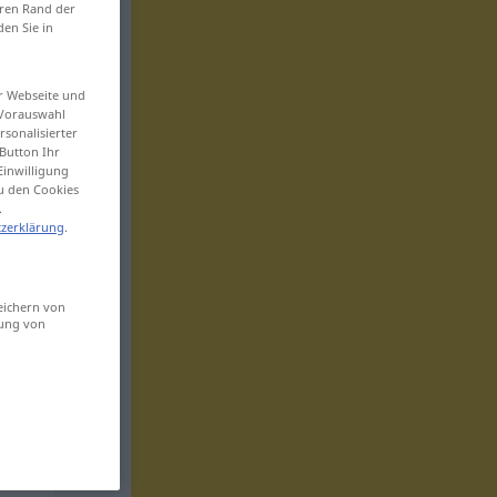
eren Rand der
den Sie in
er Webseite und
 Vorauswahl
sonalisierter
Button Ihr
Einwilligung
zu den Cookies
.
zerklärung
.
eichern von
sung von