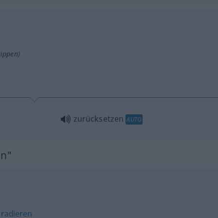
tippen)
zurücksetzen
AUTO
en"
,
radieren