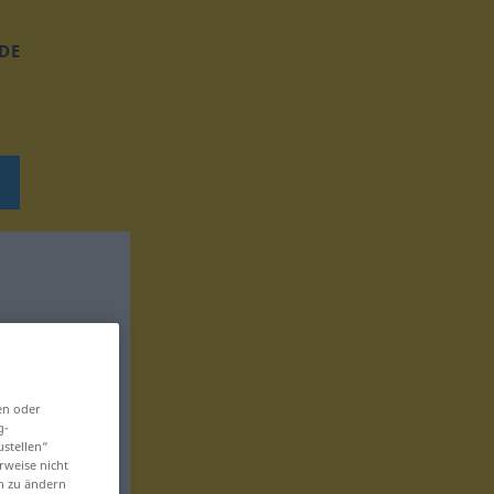
DE
en oder
g-
ustellen“
rweise nicht
en zu ändern