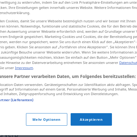
inwilligung zu widerrufen, indem Sie auf den Link Privatsphäre-Einstellungen am unt
cken. Ihre Einstellungen gelten innerhalb unseres Website. Weitere Informationen fin
enschutzerklärung.
en Cookies, damit Sie unsere Webseite bestmöglich nutzen und wir besser mit Ihnen
en können. Notwendige, funktionale und statistische Cookies, die für den Betrieb d
tippen)
ischen Auswertung unserer Webseite erforderlich sind, werden auf Grundlage unserer
hrem Endgerät gespeichert. Marketing-Cookies und Cookies, die der Bereitstellung per
ás
Weitere Beispiele...
nen, werden nur gespeichert, wenn Sie uns durch einen Klick auf den „Akzeptieren“-
nis geben. Klicken Sie ansonsten auf „Fortfahren ohne Akzeptieren“. Sie können Ihre 
ür zukünftige Besuche unserer Webseite widerrufen. Wenn Sie weitere Informationen 
assungsmöglichkeiten möchten, klicken Sie einfach auf den Button „Mehr Optionen“
de Hinweise zu der Datenverarbeitung entnehmen Sie ansonsten unserer
Datenschut
zurücksetzen
Gegenstand
 Sie unser
Impressum
.
unsere Partner verarbeiten Daten, um Folgendes bereitzustellen:
ocation-Daten verwenden. Geräteeigenschaften zur Identifikation aktiv abfragen. Sp
zurücksetzen
Auto
griff auf Informationen auf einem Gerät. Personalisierte Werbung und Inhalte, Mes
 Inhalten, Zielgruppenforschung und Entwicklung von Dienstleistungen.
artner (Lieferanten)
jemanden zurücksetzen
FIG
Mehr Optionen
Akzeptieren
es Verb