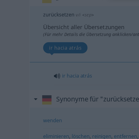
zurücksetzen
v/i
<
sep
>
Übersicht aller Übersetzungen
(Für mehr Details die Übersetzung anklicken/an
ir hacia atrás
ir
hacia
atrás
Synonyme für "zurücksetz
wenden
eliminieren
,
löschen
,
reinigen
,
entfernen