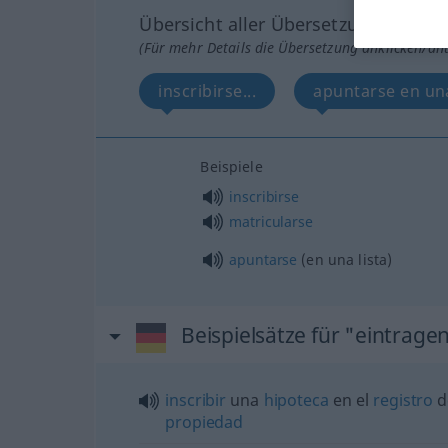
Übersicht aller Übersetzungen
(Für mehr Details die Übersetzung anklicken/an
inscribirse...
apuntarse en una 
Beispiele
inscribirse
matricularse
apuntarse
(en una lista)
Beispielsätze für "eintrage
inscribir
una
hipoteca
en el
registro
d
propiedad