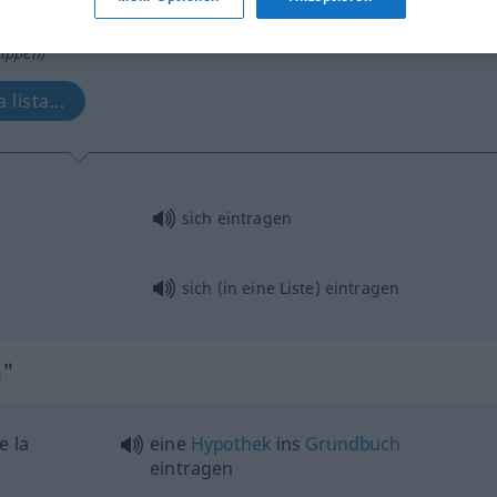
tippen)
lista...
sich eintragen
sich (in eine Liste) eintragen
n"
e la
eine
Hypothek
ins
Grundbuch
eintragen