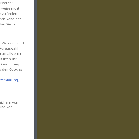
ustellen“
rweise nicht
en zu ändern
eren Rand der
den Sie in
er Webseite und
 Vorauswahl
sonalisierter
Button Ihr
Einwilligung
zu den Cookies
.
zerklärung
.
eichern von
sung von