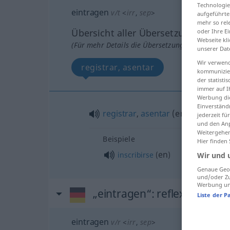
Technologie
eintragen
v/t
<
irr
,
sep
>
aufgeführte
mehr so rel
Übersicht aller Übersetzungen
oder Ihre E
Webseite kli
(Für mehr Details die Übersetzung anklicken/an
unserer Dat
Wir verwend
registrar, asentar
kommunizier
der statist
immer auf I
Werbung die
Einverständ
registrar
,
asentar
(
en
)
jederzeit f
und den Anp
Weitergehen
Beispiele
Hier finden
en
inscribirse
(
)
Wir und 
Genaue Geol
und/oder Zu
Werbung und
„eintragen“
: reflexives Ver
Liste der P
eintragen
v/r
<
irr
,
sep
>