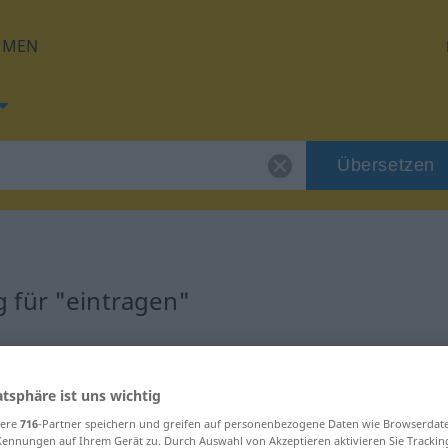
HMEN
Übersetzen
 für "eintragen"
ung
atsphäre ist uns wichtig
b
sere
716
-Partner speichern und greifen auf personenbezogene Daten wie Browserdat
Kennungen auf Ihrem Gerät zu. Durch Auswahl von Akzeptieren aktivieren Sie Trackin