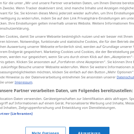
n für die unter „Wir und unsere Partner verarbeiten Daten, um Ihnen Dienste bereitz
n Zwecke. Wenn Tracker deaktiviert sind, sind manche Inhalte und Anzeigen mögliche
evant für Sie. Sie können dieses Menü jederzeit wieder aufrufen, um Ihre Einstellung
inwilligung zu widerrufen, indem Sie auf den Link Privatsphäre-Einstellungen am unt
cken. Ihre Einstellungen gelten innerhalb unseres Website. Weitere Informationen fin
tippen)
enschutzerklärung.
en Cookies, damit Sie unsere Webseite bestmöglich nutzen und wir besser mit Ihnen
en können. Notwendige, funktionale und statistische Cookies, die für den Betrieb d
ischen Auswertung unserer Webseite erforderlich sind, werden auf Grundlage unserer
hrem Endgerät gespeichert. Marketing-Cookies und Cookies, die der Bereitstellung per
nen, werden nur gespeichert, wenn Sie uns durch einen Klick auf den „Akzeptieren“-
nis geben. Klicken Sie ansonsten auf „Fortfahren ohne Akzeptieren“. Sie können Ihre 
eintragen
in
AKK
ür zukünftige Besuche unserer Webseite widerrufen. Wenn Sie weitere Informationen 
assungsmöglichkeiten möchten, klicken Sie einfach auf den Button „Mehr Optionen“
de Hinweise zu der Datenverarbeitung entnehmen Sie ansonsten unserer
Datenschut
 Sie unser
Impressum
.
sich eintragen
lassen
unsere Partner verarbeiten Daten, um Folgendes bereitzustellen:
ocation-Daten verwenden. Geräteeigenschaften zur Identifikation aktiv abfragen. Sp
griff auf Informationen auf einem Gerät. Personalisierte Werbung und Inhalte, Mes
 Inhalten, Zielgruppenforschung und Entwicklung von Dienstleistungen.
b
artner (Lieferanten)
Mehr Optionen
Akzeptieren