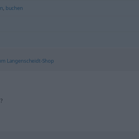
en
,
buchen
h?