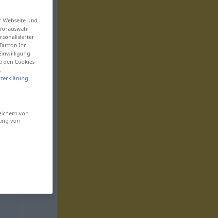
er Webseite und
 Vorauswahl
sonalisierter
Button Ihr
Einwilligung
zu den Cookies
.
zerklärung
.
eichern von
sung von