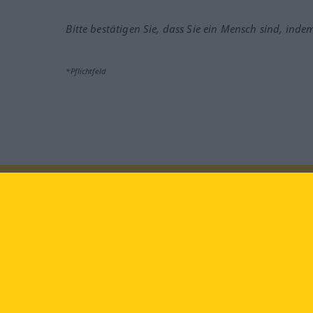
Bitte bestätigen Sie, dass Sie ein Mensch sind, inde
*Pflichtfeld
Besuchen Sie uns auf:
faceb