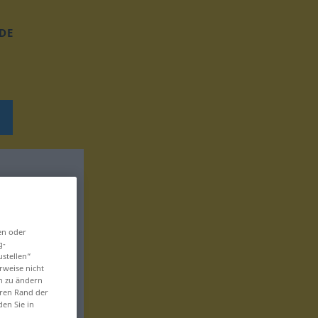
DE
en oder
g-
ustellen“
rweise nicht
en zu ändern
eren Rand der
den Sie in