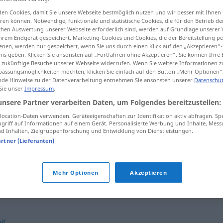
zen
>
en Cookies, damit Sie unsere Webseite bestmöglich nutzen und wir besser mit Ihnen
en können. Notwendige, funktionale und statistische Cookies, die für den Betrieb d
ischen Auswertung unserer Webseite erforderlich sind, werden auf Grundlage unserer
hrem Endgerät gespeichert. Marketing-Cookies und Cookies, die der Bereitstellung per
tippen)
nen, werden nur gespeichert, wenn Sie uns durch einen Klick auf den „Akzeptieren“-
nis geben. Klicken Sie ansonsten auf „Fortfahren ohne Akzeptieren“. Sie können Ihre 
ür zukünftige Besuche unserer Webseite widerrufen. Wenn Sie weitere Informationen 
assungsmöglichkeiten möchten, klicken Sie einfach auf den Button „Mehr Optionen“
de Hinweise zu der Datenverarbeitung entnehmen Sie ansonsten unserer
Datenschut
 Sie unser
Impressum
.
unsere Partner verarbeiten Daten, um Folgendes bereitzustellen:
Differenz
(≈
a.
Streit)
ocation-Daten verwenden. Geräteeigenschaften zur Identifikation aktiv abfragen. Sp
griff auf Informationen auf einem Gerät. Personalisierte Werbung und Inhalte, Mes
 Inhalten, Zielgruppenforschung und Entwicklung von Dienstleistungen.
artner (Lieferanten)
Differenzen
haben
Mehr Optionen
Akzeptieren
it