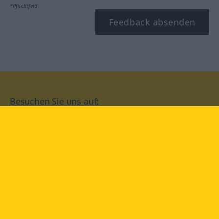
*Pflichtfeld
Feedback absenden
Besuchen Sie uns auf:
facebook
YouTube
Instagram
Langenscheidt
NUTZUNGSBEDINGUNGEN