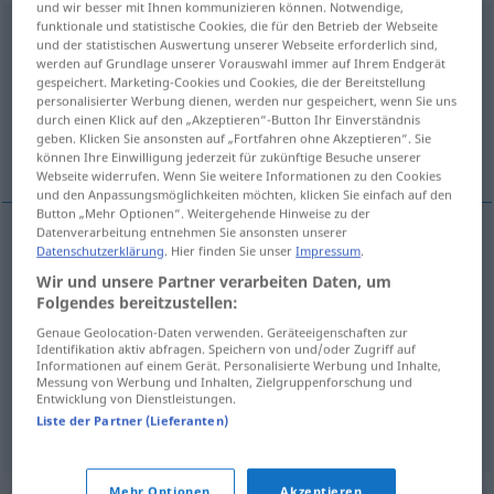
und wir besser mit Ihnen kommunizieren können. Notwendige,
funktionale und statistische Cookies, die für den Betrieb der Webseite
Verschiedenheit
f
<
Verschiedenheit
;
Verschiedenheiten
>
und der statistischen Auswertung unserer Webseite erforderlich sind,
werden auf Grundlage unserer Vorauswahl immer auf Ihrem Endgerät
Übersicht aller Übersetzungen
gespeichert. Marketing-Cookies und Cookies, die der Bereitstellung
personalisierter Werbung dienen, werden nur gespeichert, wenn Sie uns
(Für mehr Details die Übersetzung anklicken/antippen)
durch einen Klick auf den „Akzeptieren“-Button Ihr Einverständnis
geben. Klicken Sie ansonsten auf „Fortfahren ohne Akzeptieren“. Sie
diferencia, variedad, divergencia, diversidad
können Ihre Einwilligung jederzeit für zukünftige Besuche unserer
Webseite widerrufen. Wenn Sie weitere Informationen zu den Cookies
und den Anpassungsmöglichkeiten möchten, klicken Sie einfach auf den
Button „Mehr Optionen“. Weitergehende Hinweise zu der
Datenverarbeitung entnehmen Sie ansonsten unserer
Datenschutzerklärung
. Hier finden Sie unser
Impressum
.
diferencia
f
Verschiedenheit
Wir und unsere Partner verarbeiten Daten, um
Folgendes bereitzustellen:
variedad
f
Verschiedenheit
(≈ Vielfältigkeit)
Genaue Geolocation-Daten verwenden. Geräteeigenschaften zur
Identifikation aktiv abfragen. Speichern von und/oder Zugriff auf
Informationen auf einem Gerät. Personalisierte Werbung und Inhalte,
diversidad
f
Verschiedenheit
(≈ Vielfältigkeit)
Messung von Werbung und Inhalten, Zielgruppenforschung und
Entwicklung von Dienstleistungen.
divergencia
f
Verschiedenheit
der Meinungen
Liste der Partner (Lieferanten)
Mehr Optionen
Akzeptieren