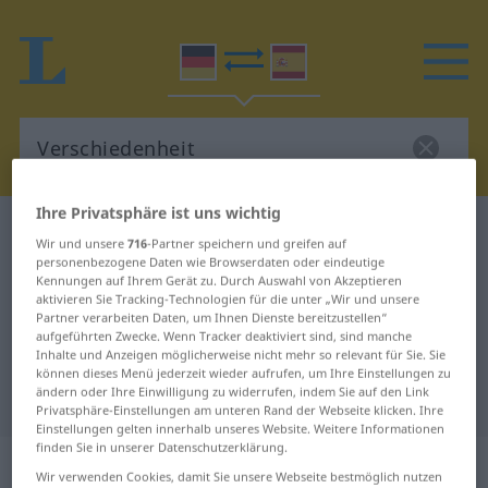
Ihre Privatsphäre ist uns wichtig
Deutsch-Spanisch Wörterbuch
Verschiedenheit
Wir und unsere
716
-Partner speichern und greifen auf
Deutsch-Spanisch Übersetzung für
personenbezogene Daten wie Browserdaten oder eindeutige
Kennungen auf Ihrem Gerät zu. Durch Auswahl von Akzeptieren
"Verschiedenheit"
aktivieren Sie Tracking-Technologien für die unter „Wir und unsere
Partner verarbeiten Daten, um Ihnen Dienste bereitzustellen“
aufgeführten Zwecke. Wenn Tracker deaktiviert sind, sind manche
Inhalte und Anzeigen möglicherweise nicht mehr so relevant für Sie. Sie
"Verschiedenheit" Spanisch
können dieses Menü jederzeit wieder aufrufen, um Ihre Einstellungen zu
ändern oder Ihre Einwilligung zu widerrufen, indem Sie auf den Link
Übersetzung
Privatsphäre-Einstellungen am unteren Rand der Webseite klicken. Ihre
Einstellungen gelten innerhalb unseres Website. Weitere Informationen
finden Sie in unserer Datenschutzerklärung.
„Verschiedenheit“
: Femininum
Wir verwenden Cookies, damit Sie unsere Webseite bestmöglich nutzen