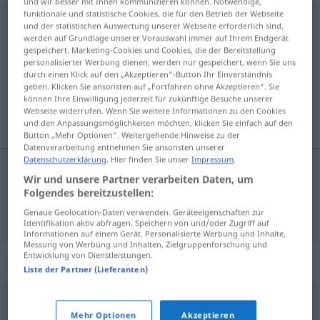
und wir besser mit Ihnen kommunizieren können. Notwendige,
funktionale und statistische Cookies, die für den Betrieb der Webseite
Bestimmungsort
m
<
Bestimmungsort(e)s
;
und der statistischen Auswertung unserer Webseite erforderlich sind,
werden auf Grundlage unserer Vorauswahl immer auf Ihrem Endgerät
Bestimmungsorte
>
gespeichert. Marketing-Cookies und Cookies, die der Bereitstellung
personalisierter Werbung dienen, werden nur gespeichert, wenn Sie uns
Übersicht aller Übersetzungen
durch einen Klick auf den „Akzeptieren“-Button Ihr Einverständnis
(Für mehr Details die Übersetzung anklicken/antippen)
geben. Klicken Sie ansonsten auf „Fortfahren ohne Akzeptieren“. Sie
können Ihre Einwilligung jederzeit für zukünftige Besuche unserer
Webseite widerrufen. Wenn Sie weitere Informationen zu den Cookies
lugar de destino
und den Anpassungsmöglichkeiten möchten, klicken Sie einfach auf den
Button „Mehr Optionen“. Weitergehende Hinweise zu der
Datenverarbeitung entnehmen Sie ansonsten unserer
Datenschutzerklärung
. Hier finden Sie unser
Impressum
.
Wir und unsere Partner verarbeiten Daten, um
lugar
m
de
destino
Bestimmungsort
Folgendes bereitzustellen:
Genaue Geolocation-Daten verwenden. Geräteeigenschaften zur
Identifikation aktiv abfragen. Speichern von und/oder Zugriff auf
Informationen auf einem Gerät. Personalisierte Werbung und Inhalte,
Messung von Werbung und Inhalten, Zielgruppenforschung und
Entwicklung von Dienstleistungen.
Synonyme für "Bestimmungsort"
Liste der Partner (Lieferanten)
Reiseziel
,
Ziel
Mehr Optionen
Akzeptieren