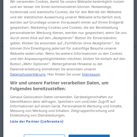
Wir verwenden Cookies, damit Sie unsere Webseite bestmöglich nutzen
und wir besser mit Ihnen kommunizieren können. Notwendige,
Übersicht aller Übersetzungen
funktionale und statistische Cookies, die für den Betrieb der Webseite
und der statistischen Auswertung unserer Webseite erforderlich sind,
(Für mehr Details die Übersetzung anklicken/antippen)
werden auf Grundlage unserer Vorauswahl immer auf Ihrem Endgerät
gespeichert. Marketing-Cookies und Cookies, die der Bereitstellung
añadir, agregar
personalisierter Werbung dienen, werden nur gespeichert, wenn Sie uns
durch einen Klick auf den „Akzeptieren“-Button Ihr Einverständnis
geben. Klicken Sie ansonsten auf „Fortfahren ohne Akzeptieren“. Sie
können Ihre Einwilligung jederzeit für zukünftige Besuche unserer
Webseite widerrufen. Wenn Sie weitere Informationen zu den Cookies
und den Anpassungsmöglichkeiten möchten, klicken Sie einfach auf den
añadir
,
agregar
beigeben
(≈ hinzufügen)
Button „Mehr Optionen“. Weitergehende Hinweise zu der
Datenverarbeitung entnehmen Sie ansonsten unserer
Datenschutzerklärung
. Hier finden Sie unser
Impressum
.
Wir und unsere Partner verarbeiten Daten, um
„beigeben“
: intransitives Verb
Folgendes bereitzustellen:
Genaue Geolocation-Daten verwenden. Geräteeigenschaften zur
Identifikation aktiv abfragen. Speichern von und/oder Zugriff auf
beigeben
v/i
<
irr
,
sep
>
Informationen auf einem Gerät. Personalisierte Werbung und Inhalte,
Messung von Werbung und Inhalten, Zielgruppenforschung und
Übersicht aller Übersetzungen
Entwicklung von Dienstleistungen.
Liste der Partner (Lieferanten)
(Für mehr Details die Übersetzung anklicken/antippen)
deshincharse...