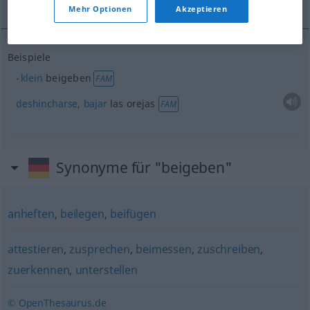
Mehr Optionen
Akzeptieren
Beispiele
klein
beigeben
FAM
deshincharse
,
bajar
las orejas
FAM
Synonyme für "beigeben"
anheften
,
beilegen
,
beifügen
attestieren
,
zusprechen
,
beimessen
,
zuschreiben
,
zuerkennen
,
unterstellen
© OpenThesaurus.de