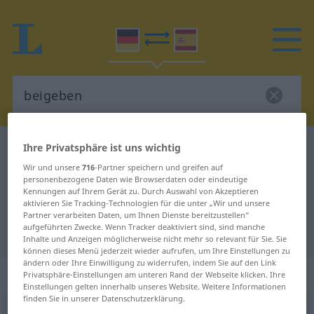
Ihre Privatsphäre ist uns wichtig
Deutsch-Spanisch Wörterbuch
beigeben
Deutsch-Spanisch Übersetzung für
Wir und unsere
716
-Partner speichern und greifen auf
personenbezogene Daten wie Browserdaten oder eindeutige
"beigeben"
Kennungen auf Ihrem Gerät zu. Durch Auswahl von Akzeptieren
aktivieren Sie Tracking-Technologien für die unter „Wir und unsere
Partner verarbeiten Daten, um Ihnen Dienste bereitzustellen“
aufgeführten Zwecke. Wenn Tracker deaktiviert sind, sind manche
"beigeben" Spanisch Übersetzung
Inhalte und Anzeigen möglicherweise nicht mehr so relevant für Sie. Sie
können dieses Menü jederzeit wieder aufrufen, um Ihre Einstellungen zu
ändern oder Ihre Einwilligung zu widerrufen, indem Sie auf den Link
„beigeben“
: transitives Verb
Privatsphäre-Einstellungen am unteren Rand der Webseite klicken. Ihre
Einstellungen gelten innerhalb unseres Website. Weitere Informationen
finden Sie in unserer Datenschutzerklärung.
beigeben
v/t
<
irr
,
sep
>
GEH