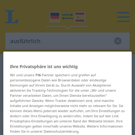
Deutsch-Spanisch Wörterbuch
ausführlich
Ihre Privatsphäre ist uns wichtig
Deutsch-Spanisch Übersetzung für
Wir und unsere
716
-Partner speichern und greifen auf
personenbezogene Daten wie Browserdaten oder eindeutige
"ausführlich"
Kennungen auf Ihrem Gerät zu. Durch Auswahl von Akzeptieren
aktivieren Sie Tracking-Technologien für die unter „Wir und unsere
Partner verarbeiten Daten, um Ihnen Dienste bereitzustellen“
"ausführlich" Spanisch Übersetzung
aufgeführten Zwecke. Wenn Tracker deaktiviert sind, sind manche
Inhalte und Anzeigen möglicherweise nicht mehr so relevant für Sie. Sie
können dieses Menü jederzeit wieder aufrufen, um Ihre Einstellungen zu
ändern oder Ihre Einwilligung zu widerrufen, indem Sie auf den Link
„ausführlich“
: Adjektiv
Privatsphäre-Einstellungen am unteren Rand der Webseite klicken. Ihre
Einstellungen gelten innerhalb unseres Website. Weitere Informationen
finden Sie in unserer Datenschutzerklärung.
ausführlich
[ˈaʊsfyːrlɪç]
adj