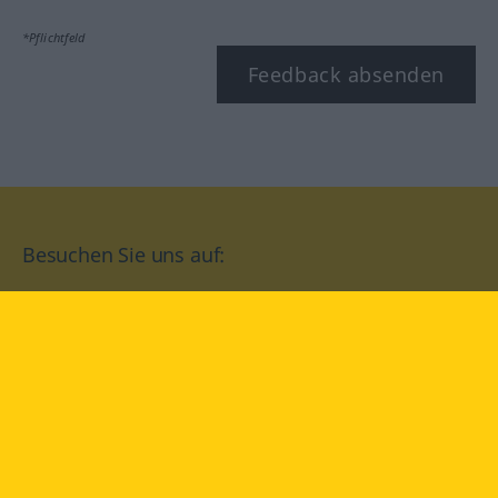
*Pflichtfeld
Feedback absenden
Besuchen Sie uns auf:
facebook
YouTube
Instagram
Langenscheidt