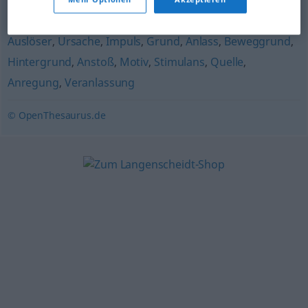
Aufhänger
,
Motivation
Auslöser
,
Ursache
,
Impuls
,
Grund
,
Anlass
,
Beweggrund
,
Hintergrund
,
Anstoß
,
Motiv
,
Stimulans
,
Quelle
,
Anregung
,
Veranlassung
© OpenThesaurus.de