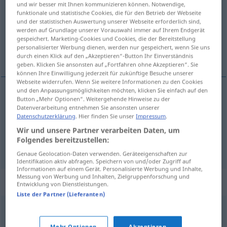
und wir besser mit Ihnen kommunizieren können. Notwendige,
funktionale und statistische Cookies, die für den Betrieb der Webseite
Übersicht aller Übersetzungen
und der statistischen Auswertung unserer Webseite erforderlich sind,
werden auf Grundlage unserer Vorauswahl immer auf Ihrem Endgerät
(Für mehr Details die Übersetzung anklicken/antippen)
gespeichert. Marketing-Cookies und Cookies, die der Bereitstellung
personalisierter Werbung dienen, werden nur gespeichert, wenn Sie uns
estímulo, incentivo
durch einen Klick auf den „Akzeptieren“-Button Ihr Einverständnis
geben. Klicken Sie ansonsten auf „Fortfahren ohne Akzeptieren“. Sie
können Ihre Einwilligung jederzeit für zukünftige Besuche unserer
Webseite widerrufen. Wenn Sie weitere Informationen zu den Cookies
und den Anpassungsmöglichkeiten möchten, klicken Sie einfach auf den
Button „Mehr Optionen“. Weitergehende Hinweise zu der
estímulo
m
Anreiz
Datenverarbeitung entnehmen Sie ansonsten unserer
Datenschutzerklärung
. Hier finden Sie unser
Impressum
.
incentivo
m
Anreiz
Wir und unsere Partner verarbeiten Daten, um
Folgendes bereitzustellen:
Genaue Geolocation-Daten verwenden. Geräteeigenschaften zur
Identifikation aktiv abfragen. Speichern von und/oder Zugriff auf
Informationen auf einem Gerät. Personalisierte Werbung und Inhalte,
Messung von Werbung und Inhalten, Zielgruppenforschung und
Synonyme für "Anreiz"
Entwicklung von Dienstleistungen.
Liste der Partner (Lieferanten)
Ansporn
,
Reiz
,
Anregung
,
Antrieb
,
Motivierung
,
Mehr Optionen
Akzeptieren