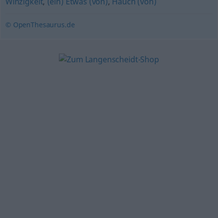
Winzigkeit
,
(ein) Etwas (von)
,
Hauch (von)
© OpenThesaurus.de