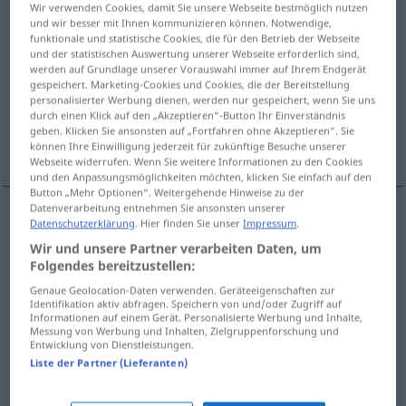
Wir verwenden Cookies, damit Sie unsere Webseite bestmöglich nutzen
und wir besser mit Ihnen kommunizieren können. Notwendige,
Übersicht aller Übersetzungen
funktionale und statistische Cookies, die für den Betrieb der Webseite
und der statistischen Auswertung unserer Webseite erforderlich sind,
(Für mehr Details die Übersetzung anklicken/antippen)
werden auf Grundlage unserer Vorauswahl immer auf Ihrem Endgerät
gespeichert. Marketing-Cookies und Cookies, die der Bereitstellung
vuelo de aproximación
personalisierter Werbung dienen, werden nur gespeichert, wenn Sie uns
durch einen Klick auf den „Akzeptieren“-Button Ihr Einverständnis
geben. Klicken Sie ansonsten auf „Fortfahren ohne Akzeptieren“. Sie
Weitere Beispiele...
können Ihre Einwilligung jederzeit für zukünftige Besuche unserer
Webseite widerrufen. Wenn Sie weitere Informationen zu den Cookies
und den Anpassungsmöglichkeiten möchten, klicken Sie einfach auf den
Button „Mehr Optionen“. Weitergehende Hinweise zu der
Datenverarbeitung entnehmen Sie ansonsten unserer
Datenschutzerklärung
. Hier finden Sie unser
Impressum
.
vuelo
m
de
aproximación
Anflug
FLUG
Wir und unsere Partner verarbeiten Daten, um
Folgendes bereitzustellen:
Genaue Geolocation-Daten verwenden. Geräteeigenschaften zur
Identifikation aktiv abfragen. Speichern von und/oder Zugriff auf
Beispiele
Informationen auf einem Gerät. Personalisierte Werbung und Inhalte,
Messung von Werbung und Inhalten, Zielgruppenforschung und
ein Anflug von
Bart
Entwicklung von Dienstleistungen.
Liste der Partner (Lieferanten)
un
bozo