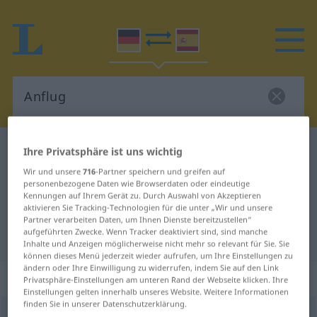
Deutsch-Spanisch Wörterbuch
Anflug
Ihre Privatsphäre ist uns wichtig
Deutsch-Spanisch Übersetzung für
Wir und unsere
716
-Partner speichern und greifen auf
personenbezogene Daten wie Browserdaten oder eindeutige
"Anflug"
Kennungen auf Ihrem Gerät zu. Durch Auswahl von Akzeptieren
aktivieren Sie Tracking-Technologien für die unter „Wir und unsere
Partner verarbeiten Daten, um Ihnen Dienste bereitzustellen“
aufgeführten Zwecke. Wenn Tracker deaktiviert sind, sind manche
"Anflug" Spanisch Übersetzung
Inhalte und Anzeigen möglicherweise nicht mehr so relevant für Sie. Sie
können dieses Menü jederzeit wieder aufrufen, um Ihre Einstellungen zu
ändern oder Ihre Einwilligung zu widerrufen, indem Sie auf den Link
„Anflug“
: Maskulinum
Privatsphäre-Einstellungen am unteren Rand der Webseite klicken. Ihre
Einstellungen gelten innerhalb unseres Website. Weitere Informationen
finden Sie in unserer Datenschutzerklärung.
Anflug
m
<
Anflug(e)s
;
Anflüge
>