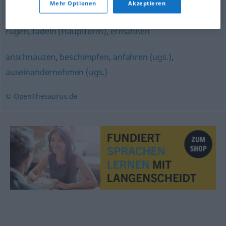
Mehr Optionen
Akzeptieren
abweisen
rügen
,
tadeln (Hauptform)
,
ermahnen
anschnauzen
,
beschimpfen
,
anfahren (ugs.)
,
auseinandernehmen (ugs.)
© OpenThesaurus.de