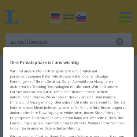
Ihre Privatsphäre ist uns wichtig
Deutsch-Slowenisch Wörterbuch
zurechtweisen
Wir und unsere
716
-Partner speichern und greifen auf
Deutsch-Slowenisch Übersetzung
personenbezogene Daten wie Browserdaten oder eindeutige
Kennungen auf Ihrem Gerät zu. Durch Auswahl von Akzeptieren
für "zurechtweisen"
aktivieren Sie Tracking-Technologien für die unter „Wir und unsere
Partner verarbeiten Daten, um Ihnen Dienste bereitzustellen“
aufgeführten Zwecke. Wenn Tracker deaktiviert sind, sind manche
"zurechtweisen" Slowenisch
Inhalte und Anzeigen möglicherweise nicht mehr so relevant für Sie. Sie
können dieses Menü jederzeit wieder aufrufen, um Ihre Einstellungen zu
Übersetzung
ändern oder Ihre Einwilligung zu widerrufen, indem Sie auf den Link
Privatsphäre-Einstellungen am unteren Rand der Webseite klicken. Ihre
Einstellungen gelten innerhalb unseres Website. Weitere Informationen
„zurechtweisen“
finden Sie in unserer Datenschutzerklärung.
Wir verwenden Cookies, damit Sie unsere Webseite bestmöglich nutzen