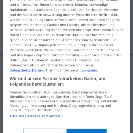
und wir besser mit Ihnen kommunizieren können. Notwendige,
zurechtweisen
funktionale und statistische Cookies, die für den Betrieb der Webseite
und der statistischen Auswertung unserer Webseite erforderlich sind,
Übersicht aller Übersetzungen
werden auf Grundlage unserer Vorauswahl immer auf Ihrem Endgerät
gespeichert. Marketing-Cookies und Cookies, die der Bereitstellung
(Für mehr Details die Übersetzung anklicken/antippen)
personalisierter Werbung dienen, werden nur gespeichert, wenn Sie uns
durch einen Klick auf den „Akzeptieren“-Button Ihr Einverständnis
opómniti, posvaríti
geben. Klicken Sie ansonsten auf „Fortfahren ohne Akzeptieren“. Sie
können Ihre Einwilligung jederzeit für zukünftige Besuche unserer
Webseite widerrufen. Wenn Sie weitere Informationen zu den Cookies
und den Anpassungsmöglichkeiten möchten, klicken Sie einfach auf den
Button „Mehr Optionen“. Weitergehende Hinweise zu der
Datenverarbeitung entnehmen Sie ansonsten unserer
Datenschutzerklärung
. Hier finden Sie unser
Impressum
.
opómniti
pf
zurechtweisen
Wir und unsere Partner verarbeiten Daten, um
Folgendes bereitzustellen:
posvaríti
pf
zurechtweisen
Genaue Geolocation-Daten verwenden. Geräteeigenschaften zur
Identifikation aktiv abfragen. Speichern von und/oder Zugriff auf
Informationen auf einem Gerät. Personalisierte Werbung und Inhalte,
Messung von Werbung und Inhalten, Zielgruppenforschung und
Synonyme für "zurechtweisen"
Entwicklung von Dienstleistungen.
Liste der Partner (Lieferanten)
(etwas) abschlagen
,
(jemandem) (etwas) husten (ugs.)
,