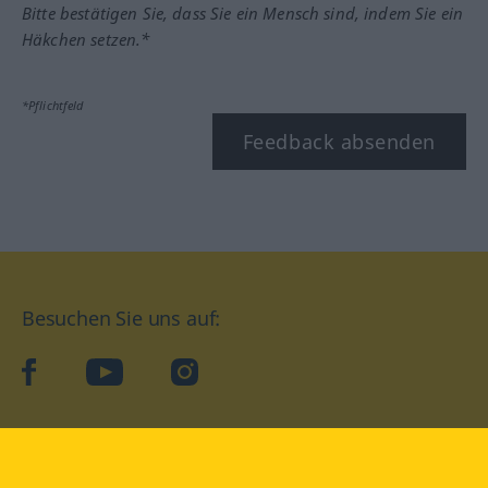
Bitte bestätigen Sie, dass Sie ein Mensch sind, indem Sie ein
Häkchen setzen.*
*Pflichtfeld
Feedback absenden
Besuchen Sie uns auf:
facebook
YouTube
Instagram