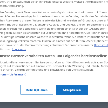
cken. Ihre Einstellungen gelten innerhalb unseres Website. Weitere Informationen fin
enschutzerklärung.
en Cookies, damit Sie unsere Webseite bestmöglich nutzen und wir besser mit Ihnen
en können. Notwendige, funktionale und statistische Cookies, die für den Betrieb d
ischen Auswertung unserer Webseite erforderlich sind, werden auf Grundlage unserer
tippen)
hrem Endgerät gespeichert. Marketing-Cookies und Cookies, die der Bereitstellung per
nen, werden nur gespeichert, wenn Sie uns durch einen Klick auf den „Akzeptieren“-
nis geben. Klicken Sie ansonsten auf „Fortfahren ohne Akzeptieren“. Sie können Ihre 
ür zukünftige Besuche unserer Webseite widerrufen. Wenn Sie weitere Informationen 
assungsmöglichkeiten möchten, klicken Sie einfach auf den Button „Mehr Optionen“
de Hinweise zu der Datenverarbeitung entnehmen Sie ansonsten unserer
Datenschut
 Sie unser
Impressum
.
tadeln
unsere Partner verarbeiten Daten, um Folgendes bereitzustellen:
ocation-Daten verwenden. Geräteeigenschaften zur Identifikation aktiv abfragen. Sp
griff auf Informationen auf einem Gerät. Personalisierte Werbung und Inhalte, Mes
 Inhalten, Zielgruppenforschung und Entwicklung von Dienstleistungen.
artner (Lieferanten)
kritisieren
,
schelten (geh., veraltet)
Mehr Optionen
Akzeptieren