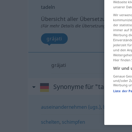
Webseite kli
tadeln
unserer Dat
Wir verwend
Übersicht aller Übersetzungen
kommunizier
der statist
(Für mehr Details die Übersetzung anklicken/an
immer auf I
Werbung die
grájati
Einverständ
jederzeit f
und den Anp
Weitergehen
Hier finden
grájati
Wir und 
Genaue Geol
und/oder Zu
Synonyme für "tadeln"
Werbung und
Liste der P
auseinandernehmen (ugs.)
,
bemängeln
,
schelten
,
schimpfen