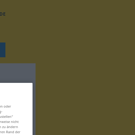
DE
en oder
g-
ustellen“
rweise nicht
en zu ändern
eren Rand der