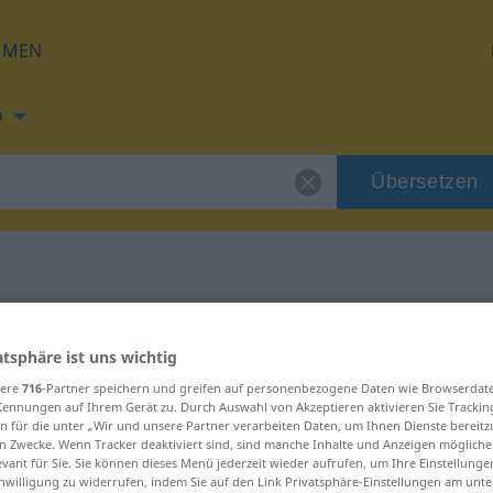
HMEN
h
Übersetzen
ng für "tadeln"
atsphäre ist uns wichtig
ng
sere
716
-Partner speichern und greifen auf personenbezogene Daten wie Browserdat
Kennungen auf Ihrem Gerät zu. Durch Auswahl von Akzeptieren aktivieren Sie Trackin
n für die unter „Wir und unsere Partner verarbeiten Daten, um Ihnen Dienste bereitz
n Zwecke. Wenn Tracker deaktiviert sind, sind manche Inhalte und Anzeigen mögliche
evant für Sie. Sie können dieses Menü jederzeit wieder aufrufen, um Ihre Einstellung
inwilligung zu widerrufen, indem Sie auf den Link Privatsphäre-Einstellungen am unt