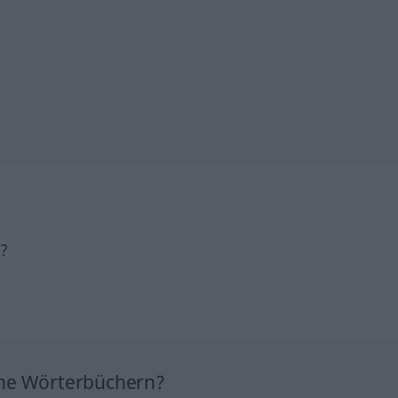
h?
ine Wörterbüchern?