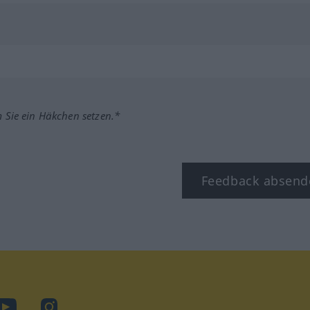
m Sie ein Häkchen setzen.*
Feedback absend
ook
YouTube
Instagram