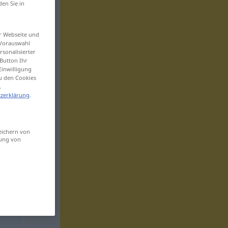
den Sie in
er Webseite und
 Vorauswahl
sonalisierter
Button Ihr
Einwilligung
zu den Cookies
.
zerklärung
.
eichern von
sung von