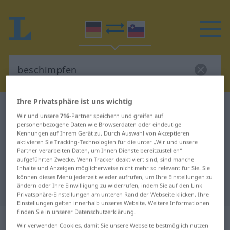
Ihre Privatsphäre ist uns wichtig
Deutsch-Slowenisch Wörterbuch
beschimpfen
Wir und unsere
716
-Partner speichern und greifen auf
Deutsch-Slowenisch Übersetzung
personenbezogene Daten wie Browserdaten oder eindeutige
Kennungen auf Ihrem Gerät zu. Durch Auswahl von Akzeptieren
für "beschimpfen"
aktivieren Sie Tracking-Technologien für die unter „Wir und unsere
Partner verarbeiten Daten, um Ihnen Dienste bereitzustellen“
aufgeführten Zwecke. Wenn Tracker deaktiviert sind, sind manche
Inhalte und Anzeigen möglicherweise nicht mehr so relevant für Sie. Sie
"beschimpfen" Slowenisch
können dieses Menü jederzeit wieder aufrufen, um Ihre Einstellungen zu
ändern oder Ihre Einwilligung zu widerrufen, indem Sie auf den Link
Übersetzung
Privatsphäre-Einstellungen am unteren Rand der Webseite klicken. Ihre
Einstellungen gelten innerhalb unseres Website. Weitere Informationen
finden Sie in unserer Datenschutzerklärung.
„beschimpfen“
Wir verwenden Cookies, damit Sie unsere Webseite bestmöglich nutzen