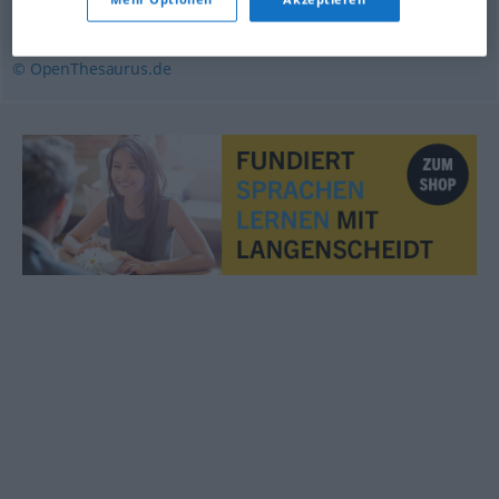
auseinandernehmen (ugs.)
© OpenThesaurus.de