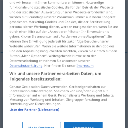
und wir besser mit Ihnen kommunizieren können. Notwendige,
funktionale und statistische Cookies, die für den Betrieb der Webseite
beschimpfen
und der statistischen Auswertung unserer Webseite erforderlich sind,
werden auf Grundlage unserer Vorauswahl immer auf Ihrem Endgerät
Übersicht aller Übersetzungen
gespeichert. Marketing-Cookies und Cookies, die der Bereitstellung
(Für mehr Details die Übersetzung anklicken/antippen)
personalisierter Werbung dienen, werden nur gespeichert, wenn Sie uns
durch einen Klick auf den „Akzeptieren“-Button Ihr Einverständnis
geben. Klicken Sie ansonsten auf „Fortfahren ohne Akzeptieren“. Sie
zmérjati <ozmérjati>
können Ihre Einwilligung jederzeit für zukünftige Besuche unserer
Webseite widerrufen. Wenn Sie weitere Informationen zu den Cookies
und den Anpassungsmöglichkeiten möchten, klicken Sie einfach auf den
Button „Mehr Optionen“. Weitergehende Hinweise zu der
Datenverarbeitung entnehmen Sie ansonsten unserer
Datenschutzerklärung
. Hier finden Sie unser
Impressum
.
zmérjati
beschimpfen
Wir und unsere Partner verarbeiten Daten, um
Folgendes bereitzustellen:
Genaue Geolocation-Daten verwenden. Geräteeigenschaften zur
Synonyme für "beschimpfen"
Identifikation aktiv abfragen. Speichern von und/oder Zugriff auf
Informationen auf einem Gerät. Personalisierte Werbung und Inhalte,
Messung von Werbung und Inhalten, Zielgruppenforschung und
Entwicklung von Dienstleistungen.
herabsetzen
,
beleidigen
,
beschmutzen
Liste der Partner (Lieferanten)
anschnauzen
,
anfahren (ugs.)
,
zurechtweisen
,
Mehr Optionen
Akzeptieren