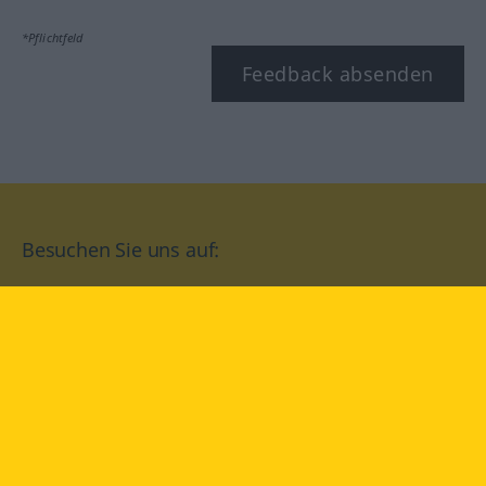
*Pflichtfeld
Feedback absenden
Besuchen Sie uns auf:
facebook
YouTube
Instagram
Langenscheidt