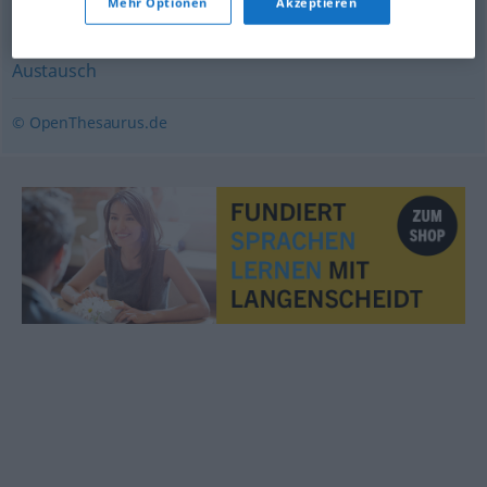
Mehr Optionen
Akzeptieren
Versöhnung
Austausch
© OpenThesaurus.de