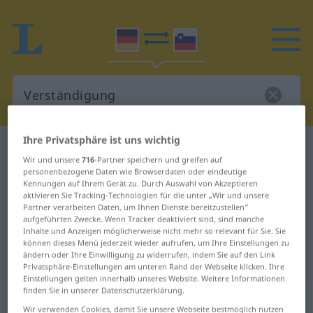
Ihre Privatsphäre ist uns wichtig
Deutsch-Slowenisch Wörterbuch
Verständigung
Wir und unsere
716
-Partner speichern und greifen auf
Deutsch-Slowenisch Übersetzung
personenbezogene Daten wie Browserdaten oder eindeutige
Kennungen auf Ihrem Gerät zu. Durch Auswahl von Akzeptieren
für "Verständigung"
aktivieren Sie Tracking-Technologien für die unter „Wir und unsere
Partner verarbeiten Daten, um Ihnen Dienste bereitzustellen“
aufgeführten Zwecke. Wenn Tracker deaktiviert sind, sind manche
"Verständigung" Slowenisch
Inhalte und Anzeigen möglicherweise nicht mehr so relevant für Sie. Sie
können dieses Menü jederzeit wieder aufrufen, um Ihre Einstellungen zu
Übersetzung
ändern oder Ihre Einwilligung zu widerrufen, indem Sie auf den Link
Privatsphäre-Einstellungen am unteren Rand der Webseite klicken. Ihre
Einstellungen gelten innerhalb unseres Website. Weitere Informationen
finden Sie in unserer Datenschutzerklärung.
„Verständigung“
: Femininum
Wir verwenden Cookies, damit Sie unsere Webseite bestmöglich nutzen