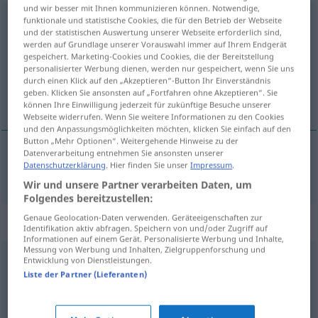
und wir besser mit Ihnen kommunizieren können. Notwendige,
Verständigung
funktionale und statistische Cookies, die für den Betrieb der Webseite
f
und der statistischen Auswertung unserer Webseite erforderlich sind,
werden auf Grundlage unserer Vorauswahl immer auf Ihrem Endgerät
Übersicht aller Übersetzungen
gespeichert. Marketing-Cookies und Cookies, die der Bereitstellung
(Für mehr Details die Übersetzung anklicken/antippen)
personalisierter Werbung dienen, werden nur gespeichert, wenn Sie uns
durch einen Klick auf den „Akzeptieren“-Button Ihr Einverständnis
geben. Klicken Sie ansonsten auf „Fortfahren ohne Akzeptieren“. Sie
komunikácija, sporazumévanje
können Ihre Einwilligung jederzeit für zukünftige Besuche unserer
Webseite widerrufen. Wenn Sie weitere Informationen zu den Cookies
und den Anpassungsmöglichkeiten möchten, klicken Sie einfach auf den
Button „Mehr Optionen“. Weitergehende Hinweise zu der
Datenverarbeitung entnehmen Sie ansonsten unserer
Datenschutzerklärung
. Hier finden Sie unser
Impressum
.
komunikácija,
sporazumévanje
Verständigung
Wir und unsere Partner verarbeiten Daten, um
Folgendes bereitzustellen:
Genaue Geolocation-Daten verwenden. Geräteeigenschaften zur
Synonyme für "Verständigung"
Identifikation aktiv abfragen. Speichern von und/oder Zugriff auf
Informationen auf einem Gerät. Personalisierte Werbung und Inhalte,
Messung von Werbung und Inhalten, Zielgruppenforschung und
Entwicklung von Dienstleistungen.
Abmachung
,
Vereinbarung
,
Kompromiss
,
Absprache
,
Liste der Partner (Lieferanten)
Übereinkunft
,
Verabredung