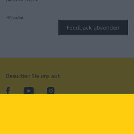
*Pflichtfeld
Feedback absenden
Besuchen Sie uns auf:
facebook
YouTube
Instagram
Langenscheidt