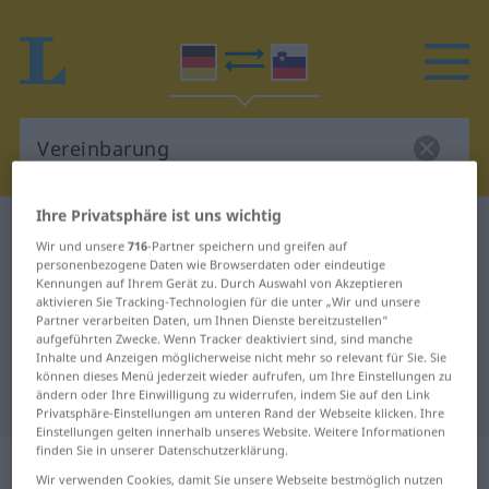
Ihre Privatsphäre ist uns wichtig
Deutsch-Slowenisch Wörterbuch
Vereinbarung
Wir und unsere
716
-Partner speichern und greifen auf
Deutsch-Slowenisch Übersetzung
personenbezogene Daten wie Browserdaten oder eindeutige
Kennungen auf Ihrem Gerät zu. Durch Auswahl von Akzeptieren
für "Vereinbarung"
aktivieren Sie Tracking-Technologien für die unter „Wir und unsere
Partner verarbeiten Daten, um Ihnen Dienste bereitzustellen“
aufgeführten Zwecke. Wenn Tracker deaktiviert sind, sind manche
Inhalte und Anzeigen möglicherweise nicht mehr so relevant für Sie. Sie
"Vereinbarung" Slowenisch
können dieses Menü jederzeit wieder aufrufen, um Ihre Einstellungen zu
ändern oder Ihre Einwilligung zu widerrufen, indem Sie auf den Link
Übersetzung
Privatsphäre-Einstellungen am unteren Rand der Webseite klicken. Ihre
Einstellungen gelten innerhalb unseres Website. Weitere Informationen
finden Sie in unserer Datenschutzerklärung.
„Vereinbarung“
: Femininum
Wir verwenden Cookies, damit Sie unsere Webseite bestmöglich nutzen