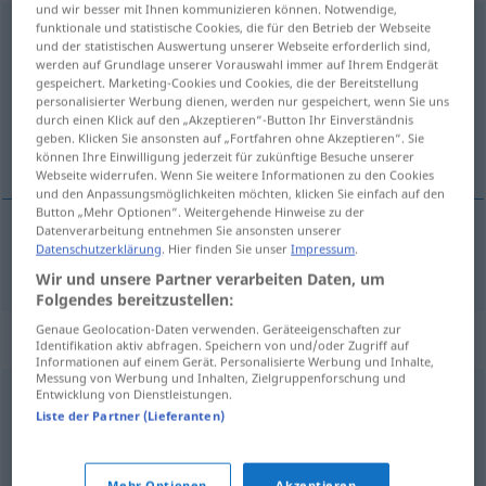
und wir besser mit Ihnen kommunizieren können. Notwendige,
funktionale und statistische Cookies, die für den Betrieb der Webseite
Vereinbarung
f
und der statistischen Auswertung unserer Webseite erforderlich sind,
werden auf Grundlage unserer Vorauswahl immer auf Ihrem Endgerät
Übersicht aller Übersetzungen
gespeichert. Marketing-Cookies und Cookies, die der Bereitstellung
(Für mehr Details die Übersetzung anklicken/antippen)
personalisierter Werbung dienen, werden nur gespeichert, wenn Sie uns
durch einen Klick auf den „Akzeptieren“-Button Ihr Einverständnis
geben. Klicken Sie ansonsten auf „Fortfahren ohne Akzeptieren“. Sie
dogóvor
können Ihre Einwilligung jederzeit für zukünftige Besuche unserer
Webseite widerrufen. Wenn Sie weitere Informationen zu den Cookies
und den Anpassungsmöglichkeiten möchten, klicken Sie einfach auf den
Button „Mehr Optionen“. Weitergehende Hinweise zu der
Datenverarbeitung entnehmen Sie ansonsten unserer
Datenschutzerklärung
. Hier finden Sie unser
Impressum
.
dogóvor
Vereinbarung
Wir und unsere Partner verarbeiten Daten, um
Folgendes bereitzustellen:
Genaue Geolocation-Daten verwenden. Geräteeigenschaften zur
Synonyme für "Vereinbarung"
Identifikation aktiv abfragen. Speichern von und/oder Zugriff auf
Informationen auf einem Gerät. Personalisierte Werbung und Inhalte,
Messung von Werbung und Inhalten, Zielgruppenforschung und
Entwicklung von Dienstleistungen.
Verständigung
,
Abmachung
,
Kompromiss
,
Absprache
,
Liste der Partner (Lieferanten)
Übereinkunft
,
Verabredung
Mehr Optionen
Akzeptieren