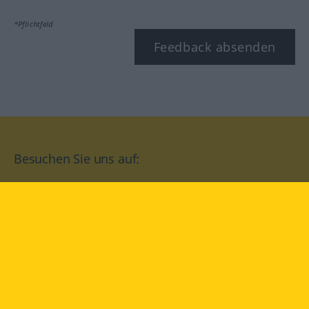
*Pflichtfeld
Feedback absenden
Besuchen Sie uns auf:
facebook
YouTube
Instagram
Langenscheidt