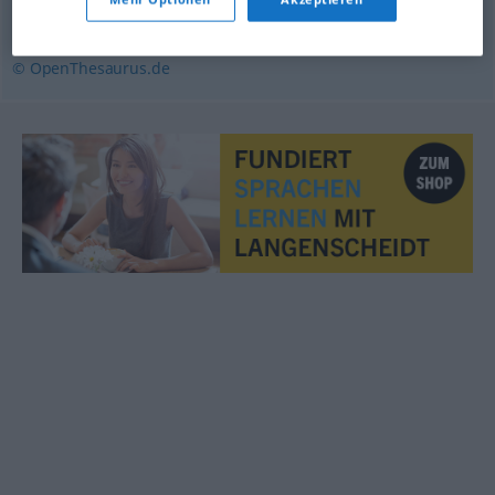
Einigung
,
Übereinkunft
,
Abkommen
© OpenThesaurus.de