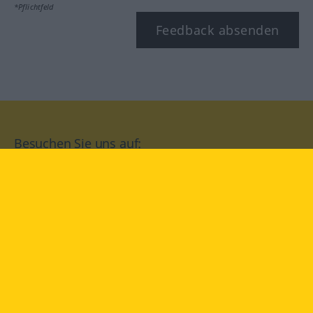
*Pflichtfeld
Feedback absenden
Besuchen Sie uns auf:
facebook
YouTube
Instagram
Langenscheidt
NUTZUNGSBEDINGUNGEN