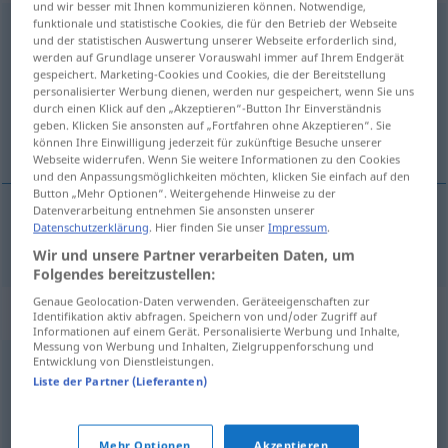
und wir besser mit Ihnen kommunizieren können. Notwendige,
funktionale und statistische Cookies, die für den Betrieb der Webseite
Absprache
f
und der statistischen Auswertung unserer Webseite erforderlich sind,
werden auf Grundlage unserer Vorauswahl immer auf Ihrem Endgerät
Übersicht aller Übersetzungen
gespeichert. Marketing-Cookies und Cookies, die der Bereitstellung
personalisierter Werbung dienen, werden nur gespeichert, wenn Sie uns
(Für mehr Details die Übersetzung anklicken/antippen)
durch einen Klick auf den „Akzeptieren“-Button Ihr Einverständnis
geben. Klicken Sie ansonsten auf „Fortfahren ohne Akzeptieren“. Sie
dogóvor
können Ihre Einwilligung jederzeit für zukünftige Besuche unserer
Webseite widerrufen. Wenn Sie weitere Informationen zu den Cookies
und den Anpassungsmöglichkeiten möchten, klicken Sie einfach auf den
Button „Mehr Optionen“. Weitergehende Hinweise zu der
Datenverarbeitung entnehmen Sie ansonsten unserer
Datenschutzerklärung
. Hier finden Sie unser
Impressum
.
dogóvor
Absprache
Wir und unsere Partner verarbeiten Daten, um
Folgendes bereitzustellen:
Genaue Geolocation-Daten verwenden. Geräteeigenschaften zur
Synonyme für "Absprache"
Identifikation aktiv abfragen. Speichern von und/oder Zugriff auf
Informationen auf einem Gerät. Personalisierte Werbung und Inhalte,
Messung von Werbung und Inhalten, Zielgruppenforschung und
Entwicklung von Dienstleistungen.
Verständigung
,
Abmachung
,
Vereinbarung
,
Liste der Partner (Lieferanten)
Kompromiss
,
Übereinkunft
,
Verabredung
Mehr Optionen
Akzeptieren