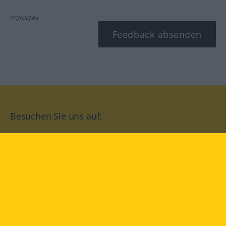
*Pflichtfeld
Feedback absenden
Besuchen Sie uns auf:
facebook
YouTube
Instagram
Langenscheidt