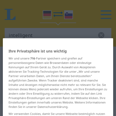
Ihre Privatsphäre ist uns wichtig
Deutsch-Slowenisch Wörterbuch
intelligent
Wir und unsere
716
-Partner speichern und greifen auf
Deutsch-Slowenisch Übersetzung
personenbezogene Daten wie Browserdaten oder eindeutige
Kennungen auf Ihrem Gerät zu. Durch Auswahl von Akzeptieren
für "intelligent"
aktivieren Sie Tracking-Technologien für die unter „Wir und unsere
Partner verarbeiten Daten, um Ihnen Dienste bereitzustellen“
aufgeführten Zwecke. Wenn Tracker deaktiviert sind, sind manche
Inhalte und Anzeigen möglicherweise nicht mehr so relevant für Sie. Sie
"intelligent" Slowenisch
können dieses Menü jederzeit wieder aufrufen, um Ihre Einstellungen zu
ändern oder Ihre Einwilligung zu widerrufen, indem Sie auf den Link
Übersetzung
Privatsphäre-Einstellungen am unteren Rand der Webseite klicken. Ihre
Einstellungen gelten innerhalb unseres Website. Weitere Informationen
finden Sie in unserer Datenschutzerklärung.
„intelligent“
Wir verwenden Cookies, damit Sie unsere Webseite bestmöglich nutzen