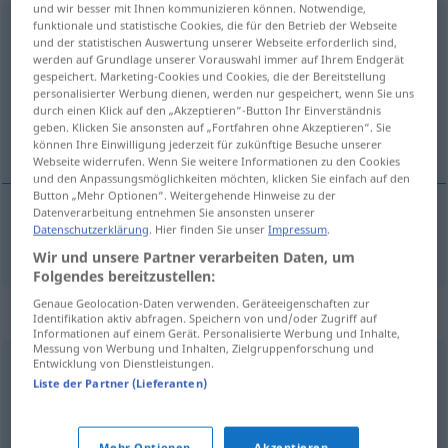
und wir besser mit Ihnen kommunizieren können. Notwendige,
funktionale und statistische Cookies, die für den Betrieb der Webseite
intelligent
und der statistischen Auswertung unserer Webseite erforderlich sind,
werden auf Grundlage unserer Vorauswahl immer auf Ihrem Endgerät
Übersicht aller Übersetzungen
gespeichert. Marketing-Cookies und Cookies, die der Bereitstellung
(Für mehr Details die Übersetzung anklicken/antippen)
personalisierter Werbung dienen, werden nur gespeichert, wenn Sie uns
durch einen Klick auf den „Akzeptieren“-Button Ihr Einverständnis
geben. Klicken Sie ansonsten auf „Fortfahren ohne Akzeptieren“. Sie
inteligénten
können Ihre Einwilligung jederzeit für zukünftige Besuche unserer
Webseite widerrufen. Wenn Sie weitere Informationen zu den Cookies
und den Anpassungsmöglichkeiten möchten, klicken Sie einfach auf den
Button „Mehr Optionen“. Weitergehende Hinweise zu der
Datenverarbeitung entnehmen Sie ansonsten unserer
Datenschutzerklärung
. Hier finden Sie unser
Impressum
.
inteligénten
intelligent
Wir und unsere Partner verarbeiten Daten, um
Folgendes bereitzustellen:
Genaue Geolocation-Daten verwenden. Geräteeigenschaften zur
Synonyme für "intelligent"
Identifikation aktiv abfragen. Speichern von und/oder Zugriff auf
Informationen auf einem Gerät. Personalisierte Werbung und Inhalte,
Messung von Werbung und Inhalten, Zielgruppenforschung und
Entwicklung von Dienstleistungen.
anspruchsvoll
Liste der Partner (Lieferanten)
scharfsinnig
,
verständig
,
aufgeweckt (ugs.)
,
klug
,
schlau
,
Mehr Optionen
Akzeptieren