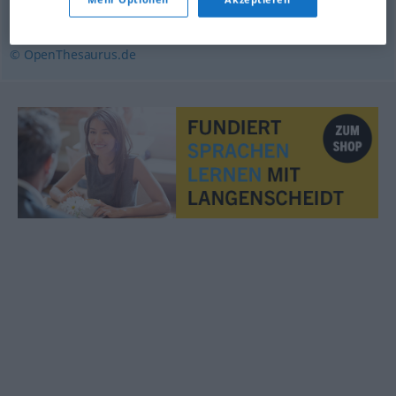
gescheit
© OpenThesaurus.de