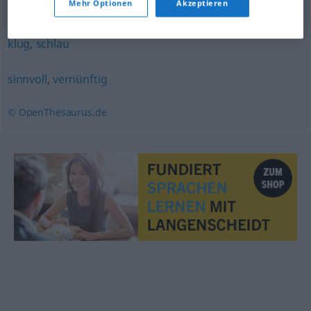
Mehr Optionen
Akzeptieren
scharfsinnig
,
verständig
,
aufgeweckt (ugs.)
,
intelligent
,
klug
,
schlau
sinnvoll
,
vernünftig
© OpenThesaurus.de