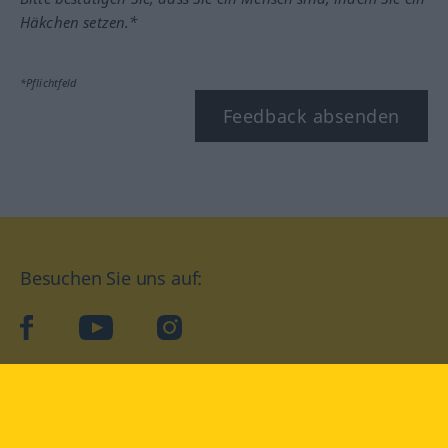
Häkchen setzen.*
*Pflichtfeld
Feedback absenden
Besuchen Sie uns auf:
facebook
YouTube
Instagram
Langenscheidt