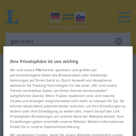
Ihre Privatsphäre ist uns wichtig
Deutsch-Slowenisch Wörterbuch
gescheit
Wir und unsere
716
-Partner speichern und greifen auf
Deutsch-Slowenisch Übersetzung
personenbezogene Daten wie Browserdaten oder eindeutige
Kennungen auf Ihrem Gerät zu. Durch Auswahl von Akzeptieren
für "gescheit"
aktivieren Sie Tracking-Technologien für die unter „Wir und unsere
Partner verarbeiten Daten, um Ihnen Dienste bereitzustellen“
aufgeführten Zwecke. Wenn Tracker deaktiviert sind, sind manche
"gescheit" Slowenisch Übersetzung
Inhalte und Anzeigen möglicherweise nicht mehr so relevant für Sie. Sie
können dieses Menü jederzeit wieder aufrufen, um Ihre Einstellungen zu
ändern oder Ihre Einwilligung zu widerrufen, indem Sie auf den Link
Privatsphäre-Einstellungen am unteren Rand der Webseite klicken. Ihre
„gescheit“
Einstellungen gelten innerhalb unseres Website. Weitere Informationen
finden Sie in unserer Datenschutzerklärung.
gescheit
Wir verwenden Cookies, damit Sie unsere Webseite bestmöglich nutzen