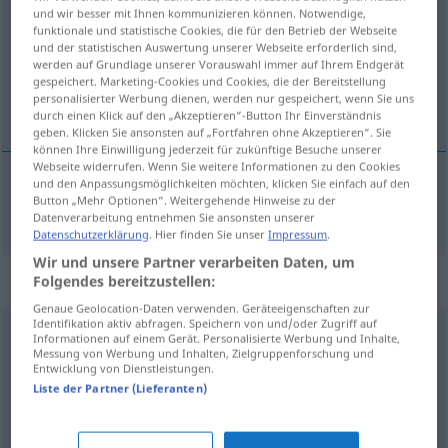
und wir besser mit Ihnen kommunizieren können. Notwendige,
funktionale und statistische Cookies, die für den Betrieb der Webseite
Übersicht aller Übersetzungen
und der statistischen Auswertung unserer Webseite erforderlich sind,
(Für mehr Details die Übersetzung anklicken/antippen)
werden auf Grundlage unserer Vorauswahl immer auf Ihrem Endgerät
gespeichert. Marketing-Cookies und Cookies, die der Bereitstellung
personalisierter Werbung dienen, werden nur gespeichert, wenn Sie uns
pámeten
durch einen Klick auf den „Akzeptieren“-Button Ihr Einverständnis
geben. Klicken Sie ansonsten auf „Fortfahren ohne Akzeptieren“. Sie
können Ihre Einwilligung jederzeit für zukünftige Besuche unserer
Webseite widerrufen. Wenn Sie weitere Informationen zu den Cookies
und den Anpassungsmöglichkeiten möchten, klicken Sie einfach auf den
Button „Mehr Optionen“. Weitergehende Hinweise zu der
pámeten
gescheit
Datenverarbeitung entnehmen Sie ansonsten unserer
Datenschutzerklärung
. Hier finden Sie unser
Impressum
.
Wir und unsere Partner verarbeiten Daten, um
Synonyme für "gescheit"
Folgendes bereitzustellen:
Genaue Geolocation-Daten verwenden. Geräteeigenschaften zur
Identifikation aktiv abfragen. Speichern von und/oder Zugriff auf
Informationen auf einem Gerät. Personalisierte Werbung und Inhalte,
(etwas) taugen
,
vernünftig (sein)
Messung von Werbung und Inhalten, Zielgruppenforschung und
Entwicklung von Dienstleistungen.
Liste der Partner (Lieferanten)
pfiffig (ugs.)
,
geschickt
,
schlau
,
raffiniert
,
erfinderisch
,
aufgeweckt
,
originell (geh.)