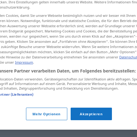
cken. Ihre Einstellungen gelten innerhalb unseres Website. Weitere Informationen fin
enschutzerklärung.
en Cookies, damit Sie unsere Webseite bestmöglich nutzen und wir besser mit Ihnen
en können. Notwendige, funktionale und statistische Cookies, die für den Betrieb d
ischen Auswertung unserer Webseite erforderlich sind, werden auf Grundlage unserer
tippen)
hrem Endgerät gespeichert. Marketing-Cookies und Cookies, die der Bereitstellung per
nen, werden nur gespeichert, wenn Sie uns durch einen Klick auf den „Akzeptieren“-
nis geben. Klicken Sie ansonsten auf „Fortfahren ohne Akzeptieren“. Sie können Ihre 
ür zukünftige Besuche unserer Webseite widerrufen. Wenn Sie weitere Informationen 
assungsmöglichkeiten möchten, klicken Sie einfach auf den Button „Mehr Optionen“
de Hinweise zu der Datenverarbeitung entnehmen Sie ansonsten unserer
Datenschut
 Sie unser
Impressum
.
aufgeweckt
unsere Partner verarbeiten Daten, um Folgendes bereitzustellen:
ocation-Daten verwenden. Geräteeigenschaften zur Identifikation aktiv abfragen. Sp
griff auf Informationen auf einem Gerät. Personalisierte Werbung und Inhalte, Mes
"
 Inhalten, Zielgruppenforschung und Entwicklung von Dienstleistungen.
artner (Lieferanten)
Mehr Optionen
Akzeptieren
raffiniert
,
erfinderisch
,
originell (geh.)