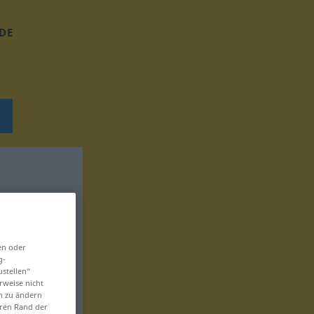
DE
en oder
g-
ustellen“
rweise nicht
en zu ändern
eren Rand der