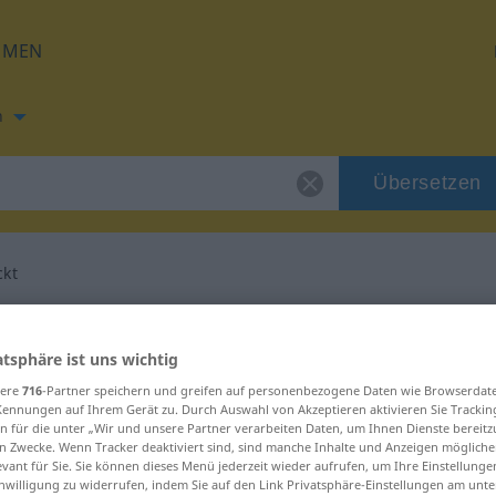
HMEN
h
Übersetzen
ckt
ng für "aufgeweckt"
atsphäre ist uns wichtig
setzung
sere
716
-Partner speichern und greifen auf personenbezogene Daten wie Browserdat
Kennungen auf Ihrem Gerät zu. Durch Auswahl von Akzeptieren aktivieren Sie Trackin
n für die unter „Wir und unsere Partner verarbeiten Daten, um Ihnen Dienste bereitz
n Zwecke. Wenn Tracker deaktiviert sind, sind manche Inhalte und Anzeigen mögliche
evant für Sie. Sie können dieses Menü jederzeit wieder aufrufen, um Ihre Einstellung
inwilligung zu widerrufen, indem Sie auf den Link Privatsphäre-Einstellungen am unt