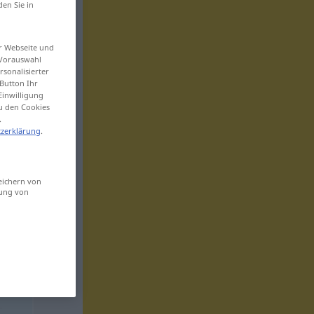
den Sie in
er Webseite und
 Vorauswahl
sonalisierter
Button Ihr
Einwilligung
zu den Cookies
.
zerklärung
.
eichern von
sung von