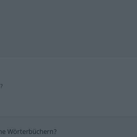
h?
ine Wörterbüchern?