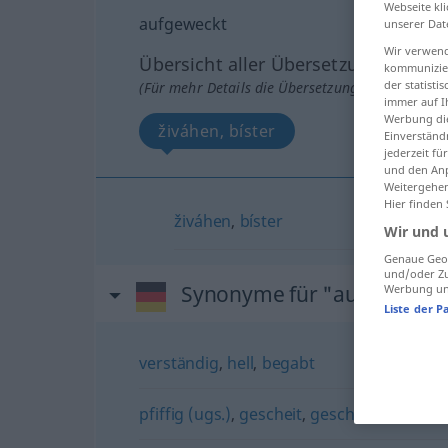
Webseite kli
aufgeweckt
unserer Dat
Wir verwend
Übersicht aller Übersetzungen
kommunizier
der statist
(Für mehr Details die Übersetzung anklicken/an
immer auf I
Werbung die
živáhen, bíster
Einverständ
jederzeit f
und den Anp
Weitergehen
Hier finden
živáhen
,
bíster
Wir und 
Genaue Geol
und/oder Zu
Synonyme für "aufgeweckt
Werbung und
Liste der P
verständig
,
hell
,
begabt
pfiffig (ugs.)
,
gescheit
,
geschickt
,
schlau
,