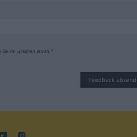
m Sie ein Häkchen setzen.*
Feedback absend
ook
YouTube
Instagram