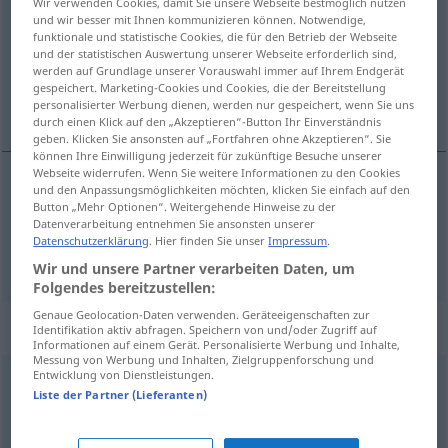
Wir verwenden Cookies, damit Sie unsere Webseite bestmöglich nutzen
und wir besser mit Ihnen kommunizieren können. Notwendige,
Übersicht aller Übersetzungen
funktionale und statistische Cookies, die für den Betrieb der Webseite
und der statistischen Auswertung unserer Webseite erforderlich sind,
(Für mehr Details die Übersetzung anklicken/antippen)
werden auf Grundlage unserer Vorauswahl immer auf Ihrem Endgerät
gespeichert. Marketing-Cookies und Cookies, die der Bereitstellung
osámljen, samôten
personalisierter Werbung dienen, werden nur gespeichert, wenn Sie uns
durch einen Klick auf den „Akzeptieren“-Button Ihr Einverständnis
geben. Klicken Sie ansonsten auf „Fortfahren ohne Akzeptieren“. Sie
können Ihre Einwilligung jederzeit für zukünftige Besuche unserer
Webseite widerrufen. Wenn Sie weitere Informationen zu den Cookies
und den Anpassungsmöglichkeiten möchten, klicken Sie einfach auf den
osámljen
einsam
Button „Mehr Optionen“. Weitergehende Hinweise zu der
Datenverarbeitung entnehmen Sie ansonsten unserer
Datenschutzerklärung
. Hier finden Sie unser
Impressum
.
samôten
einsam
Wir und unsere Partner verarbeiten Daten, um
Folgendes bereitzustellen:
Genaue Geolocation-Daten verwenden. Geräteeigenschaften zur
Synonyme für "einsam"
Identifikation aktiv abfragen. Speichern von und/oder Zugriff auf
Informationen auf einem Gerät. Personalisierte Werbung und Inhalte,
Messung von Werbung und Inhalten, Zielgruppenforschung und
Entwicklung von Dienstleistungen.
verlassen
Liste der Partner (Lieferanten)
zurückgezogen
,
verwaist
,
verlassen