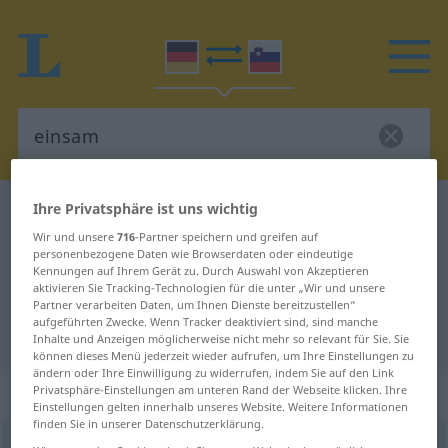
Ihre Privatsphäre ist uns wichtig
Deutsch-Slowenisch Wörterbuch
einsam
Wir und unsere
716
-Partner speichern und greifen auf
Deutsch-Slowenisch Übersetzung
personenbezogene Daten wie Browserdaten oder eindeutige
für "einsam"
Kennungen auf Ihrem Gerät zu. Durch Auswahl von Akzeptieren
aktivieren Sie Tracking-Technologien für die unter „Wir und unsere
Partner verarbeiten Daten, um Ihnen Dienste bereitzustellen“
aufgeführten Zwecke. Wenn Tracker deaktiviert sind, sind manche
"einsam" Slowenisch Übersetzung
Inhalte und Anzeigen möglicherweise nicht mehr so relevant für Sie. Sie
können dieses Menü jederzeit wieder aufrufen, um Ihre Einstellungen zu
ändern oder Ihre Einwilligung zu widerrufen, indem Sie auf den Link
„einsam“
Privatsphäre-Einstellungen am unteren Rand der Webseite klicken. Ihre
Einstellungen gelten innerhalb unseres Website. Weitere Informationen
finden Sie in unserer Datenschutzerklärung.
einsam