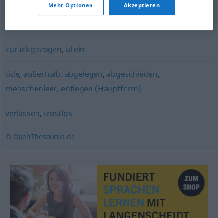
Mehr Optionen
Akzeptieren
bedauernswert
,
verlassen (ugs.)
,
trostlos
zurückgezogen
,
allein
öde
,
außerhalb
,
abgelegen
,
abgeschieden
,
menschenleer
,
entlegen (Hauptform)
verlassen
,
trostlos
© OpenThesaurus.de