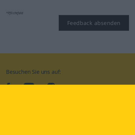
*Pflichtfeld
Feedback absenden
Besuchen Sie uns auf:
facebook
YouTube
Instagram
Langenscheidt