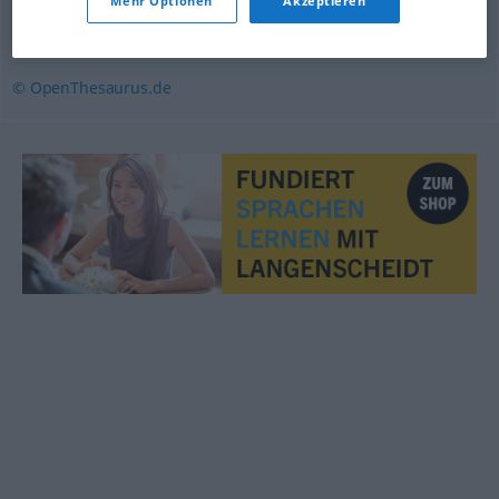
Mehr Optionen
Akzeptieren
einsam
,
allein
© OpenThesaurus.de