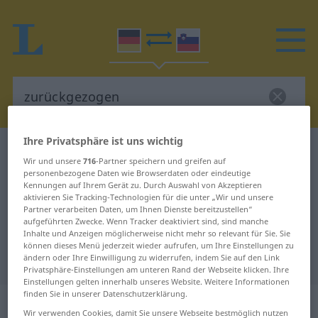
Ihre Privatsphäre ist uns wichtig
Deutsch-Slowenisch Wörterbuch
zurückgezogen
Wir und unsere
716
-Partner speichern und greifen auf
Deutsch-Slowenisch Übersetzung
personenbezogene Daten wie Browserdaten oder eindeutige
Kennungen auf Ihrem Gerät zu. Durch Auswahl von Akzeptieren
für "zurückgezogen"
aktivieren Sie Tracking-Technologien für die unter „Wir und unsere
Partner verarbeiten Daten, um Ihnen Dienste bereitzustellen“
aufgeführten Zwecke. Wenn Tracker deaktiviert sind, sind manche
Inhalte und Anzeigen möglicherweise nicht mehr so relevant für Sie. Sie
"zurückgezogen" Slowenisch
können dieses Menü jederzeit wieder aufrufen, um Ihre Einstellungen zu
Übersetzung
ändern oder Ihre Einwilligung zu widerrufen, indem Sie auf den Link
Privatsphäre-Einstellungen am unteren Rand der Webseite klicken. Ihre
Einstellungen gelten innerhalb unseres Website. Weitere Informationen
finden Sie in unserer Datenschutzerklärung.
„zurückgezogen“
Wir verwenden Cookies, damit Sie unsere Webseite bestmöglich nutzen