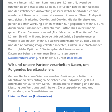
und wir besser mit Ihnen kommunizieren können. Notwendige,
funktionale und statistische Cookies, die für den Betrieb der Webseite
zurückgezogen
und der statistischen Auswertung unserer Webseite erforderlich sind,
werden auf Grundlage unserer Vorauswahl immer auf Ihrem Endgerät
Übersicht aller Übersetzungen
gespeichert. Marketing-Cookies und Cookies, die der Bereitstellung
(Für mehr Details die Übersetzung anklicken/antippen)
personalisierter Werbung dienen, werden nur gespeichert, wenn Sie uns
durch einen Klick auf den „Akzeptieren“-Button Ihr Einverständnis
geben. Klicken Sie ansonsten auf „Fortfahren ohne Akzeptieren“. Sie
zadržán, odmáknjen
können Ihre Einwilligung jederzeit für zukünftige Besuche unserer
Webseite widerrufen. Wenn Sie weitere Informationen zu den Cookies
und den Anpassungsmöglichkeiten möchten, klicken Sie einfach auf den
Button „Mehr Optionen“. Weitergehende Hinweise zu der
Datenverarbeitung entnehmen Sie ansonsten unserer
Datenschutzerklärung
. Hier finden Sie unser
Impressum
.
zadržán
zurückgezogen
Wir und unsere Partner verarbeiten Daten, um
Folgendes bereitzustellen:
odmáknjen
zurückgezogen
Leben
Genaue Geolocation-Daten verwenden. Geräteeigenschaften zur
Identifikation aktiv abfragen. Speichern von und/oder Zugriff auf
Informationen auf einem Gerät. Personalisierte Werbung und Inhalte,
Messung von Werbung und Inhalten, Zielgruppenforschung und
Synonyme für "zurückgezogen"
Entwicklung von Dienstleistungen.
Liste der Partner (Lieferanten)
einsam
,
verwaist
,
verlassen