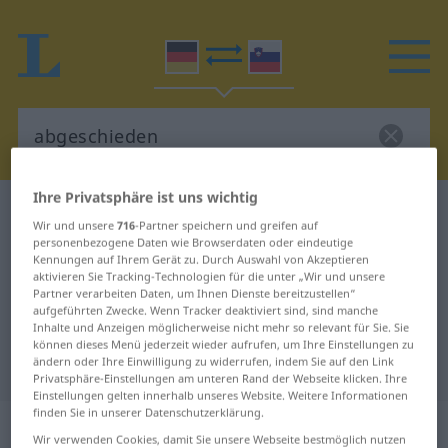
Ihre Privatsphäre ist uns wichtig
Deutsch-Slowenisch Wörterbuch
abgeschieden
Wir und unsere
716
-Partner speichern und greifen auf
Deutsch-Slowenisch Übersetzung
personenbezogene Daten wie Browserdaten oder eindeutige
Kennungen auf Ihrem Gerät zu. Durch Auswahl von Akzeptieren
für "abgeschieden"
aktivieren Sie Tracking-Technologien für die unter „Wir und unsere
Partner verarbeiten Daten, um Ihnen Dienste bereitzustellen“
aufgeführten Zwecke. Wenn Tracker deaktiviert sind, sind manche
Inhalte und Anzeigen möglicherweise nicht mehr so relevant für Sie. Sie
"abgeschieden" Slowenisch
können dieses Menü jederzeit wieder aufrufen, um Ihre Einstellungen zu
ändern oder Ihre Einwilligung zu widerrufen, indem Sie auf den Link
Übersetzung
Privatsphäre-Einstellungen am unteren Rand der Webseite klicken. Ihre
Einstellungen gelten innerhalb unseres Website. Weitere Informationen
finden Sie in unserer Datenschutzerklärung.
„abgeschieden“
Wir verwenden Cookies, damit Sie unsere Webseite bestmöglich nutzen