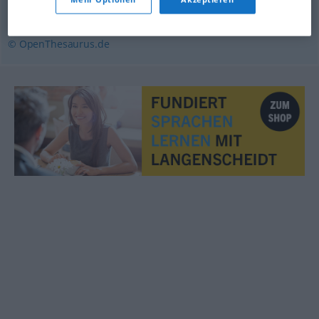
verlassen
,
unbewohnt
,
öde
,
menschenleer
© OpenThesaurus.de