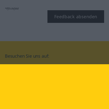
*Pflichtfeld
Feedback absenden
Besuchen Sie uns auf:
facebook
YouTube
Instagram
Langenscheidt