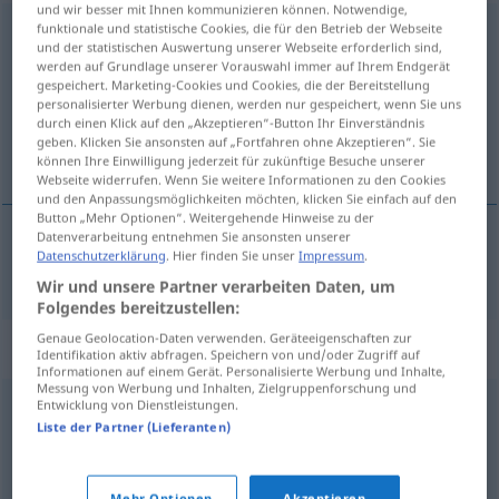
und wir besser mit Ihnen kommunizieren können. Notwendige,
funktionale und statistische Cookies, die für den Betrieb der Webseite
abgeschieden
und der statistischen Auswertung unserer Webseite erforderlich sind,
werden auf Grundlage unserer Vorauswahl immer auf Ihrem Endgerät
Übersicht aller Übersetzungen
gespeichert. Marketing-Cookies und Cookies, die der Bereitstellung
(Für mehr Details die Übersetzung anklicken/antippen)
personalisierter Werbung dienen, werden nur gespeichert, wenn Sie uns
durch einen Klick auf den „Akzeptieren“-Button Ihr Einverständnis
geben. Klicken Sie ansonsten auf „Fortfahren ohne Akzeptieren“. Sie
odmáknjen, samôten
können Ihre Einwilligung jederzeit für zukünftige Besuche unserer
Webseite widerrufen. Wenn Sie weitere Informationen zu den Cookies
und den Anpassungsmöglichkeiten möchten, klicken Sie einfach auf den
Button „Mehr Optionen“. Weitergehende Hinweise zu der
Datenverarbeitung entnehmen Sie ansonsten unserer
Datenschutzerklärung
. Hier finden Sie unser
Impressum
.
odmáknjen,
samôten
abgeschieden
Wir und unsere Partner verarbeiten Daten, um
Folgendes bereitzustellen:
Genaue Geolocation-Daten verwenden. Geräteeigenschaften zur
Synonyme für "abgeschieden"
Identifikation aktiv abfragen. Speichern von und/oder Zugriff auf
Informationen auf einem Gerät. Personalisierte Werbung und Inhalte,
Messung von Werbung und Inhalten, Zielgruppenforschung und
Entwicklung von Dienstleistungen.
öde
,
außerhalb
,
abgelegen
,
einsam
,
menschenleer
,
Liste der Partner (Lieferanten)
entlegen (Hauptform)
Mehr Optionen
Akzeptieren