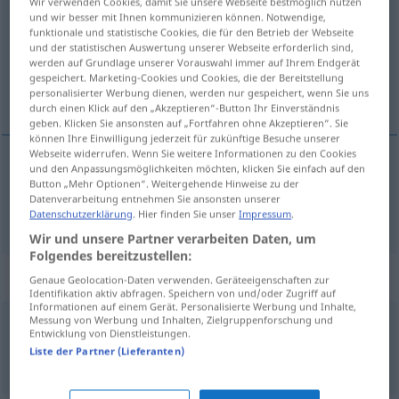
Wir verwenden Cookies, damit Sie unsere Webseite bestmöglich nutzen
und wir besser mit Ihnen kommunizieren können. Notwendige,
Übersicht aller Übersetzungen
funktionale und statistische Cookies, die für den Betrieb der Webseite
und der statistischen Auswertung unserer Webseite erforderlich sind,
(Für mehr Details die Übersetzung anklicken/antippen)
werden auf Grundlage unserer Vorauswahl immer auf Ihrem Endgerät
gespeichert. Marketing-Cookies und Cookies, die der Bereitstellung
teraz
personalisierter Werbung dienen, werden nur gespeichert, wenn Sie uns
durch einen Klick auf den „Akzeptieren“-Button Ihr Einverständnis
geben. Klicken Sie ansonsten auf „Fortfahren ohne Akzeptieren“. Sie
können Ihre Einwilligung jederzeit für zukünftige Besuche unserer
Webseite widerrufen. Wenn Sie weitere Informationen zu den Cookies
und den Anpassungsmöglichkeiten möchten, klicken Sie einfach auf den
teraz
nun
Button „Mehr Optionen“. Weitergehende Hinweise zu der
Datenverarbeitung entnehmen Sie ansonsten unserer
Datenschutzerklärung
. Hier finden Sie unser
Impressum
.
Wir und unsere Partner verarbeiten Daten, um
Folgendes bereitzustellen:
Beispielsätze für "nun"
Genaue Geolocation-Daten verwenden. Geräteeigenschaften zur
Identifikation aktiv abfragen. Speichern von und/oder Zugriff auf
Informationen auf einem Gerät. Personalisierte Werbung und Inhalte,
Messung von Werbung und Inhalten, Zielgruppenforschung und
Entwicklung von Dienstleistungen.
nun
gerade!
Liste der Partner (Lieferanten)
práve
teraz!