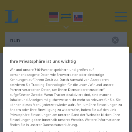
Ihre Privatsphäre ist uns wichtig
Deutsch-Slowakisch Wörterbuch
nun
Wir und unsere
716
-Partner speichern und greifen auf
Deutsch-Slowakisch Übersetzung
personenbezogene Daten wie Browserdaten oder eindeutige
Kennungen auf Ihrem Gerät zu. Durch Auswahl von Akzeptieren
für "nun"
aktivieren Sie Tracking-Technologien für die unter „Wir und unsere
Partner verarbeiten Daten, um Ihnen Dienste bereitzustellen“
aufgeführten Zwecke. Wenn Tracker deaktiviert sind, sind manche
"nun" Slowakisch Übersetzung
Inhalte und Anzeigen möglicherweise nicht mehr so relevant für Sie. Sie
können dieses Menü jederzeit wieder aufrufen, um Ihre Einstellungen zu
ändern oder Ihre Einwilligung zu widerrufen, indem Sie auf den Link
„nun“
Privatsphäre-Einstellungen am unteren Rand der Webseite klicken. Ihre
Einstellungen gelten innerhalb unseres Website. Weitere Informationen
finden Sie in unserer Datenschutzerklärung.
nun