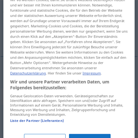
und wir besser mit Ihnen kommunizieren können. Notwendige,
jedenfalls
funktionale und statistische Cookies, die für den Betrieb der Webseite
und der statistischen Auswertung unserer Webseite erforderlich sind,
Übersicht aller Übersetzungen
werden auf Grundlage unserer Vorauswahl immer auf Ihrem Endgerät
gespeichert. Marketing-Cookies und Cookies, die der Bereitstellung
(Für mehr Details die Übersetzung anklicken/antippen)
personalisierter Werbung dienen, werden nur gespeichert, wenn Sie uns
durch einen Klick auf den „Akzeptieren“-Button Ihr Einverständnis
v každom prípade, rozhodne
geben. Klicken Sie ansonsten auf „Fortfahren ohne Akzeptieren“. Sie
können Ihre Einwilligung jederzeit für zukünftige Besuche unserer
Webseite widerrufen. Wenn Sie weitere Informationen zu den Cookies
und den Anpassungsmöglichkeiten möchten, klicken Sie einfach auf den
Button „Mehr Optionen“. Weitergehende Hinweise zu der
Datenverarbeitung entnehmen Sie ansonsten unserer
v
každom prípade, rozhodne
jedenfalls
Datenschutzerklärung
. Hier finden Sie unser
Impressum
.
Wir und unsere Partner verarbeiten Daten, um
Folgendes bereitzustellen:
Synonyme für "jedenfalls"
Genaue Geolocation-Daten verwenden. Geräteeigenschaften zur
Identifikation aktiv abfragen. Speichern von und/oder Zugriff auf
Informationen auf einem Gerät. Personalisierte Werbung und Inhalte,
Messung von Werbung und Inhalten, Zielgruppenforschung und
Entwicklung von Dienstleistungen.
nun
Liste der Partner (Lieferanten)
sicher
,
trotzdem
,
gewiss
,
allein (geh.)
,
schließlich
,