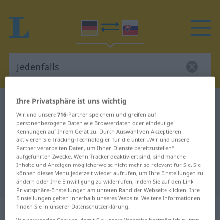
Ihre Privatsphäre ist uns wichtig
Deutsch-Slowakisch Wörterbuch
jedenfalls
Wir und unsere
716
-Partner speichern und greifen auf
Deutsch-Slowakisch Übersetzung
personenbezogene Daten wie Browserdaten oder eindeutige
Kennungen auf Ihrem Gerät zu. Durch Auswahl von Akzeptieren
für "jedenfalls"
aktivieren Sie Tracking-Technologien für die unter „Wir und unsere
Partner verarbeiten Daten, um Ihnen Dienste bereitzustellen“
aufgeführten Zwecke. Wenn Tracker deaktiviert sind, sind manche
"jedenfalls" Slowakisch
Inhalte und Anzeigen möglicherweise nicht mehr so relevant für Sie. Sie
können dieses Menü jederzeit wieder aufrufen, um Ihre Einstellungen zu
Übersetzung
ändern oder Ihre Einwilligung zu widerrufen, indem Sie auf den Link
Privatsphäre-Einstellungen am unteren Rand der Webseite klicken. Ihre
Einstellungen gelten innerhalb unseres Website. Weitere Informationen
„jedenfalls“
finden Sie in unserer Datenschutzerklärung.
Wir verwenden Cookies, damit Sie unsere Webseite bestmöglich nutzen