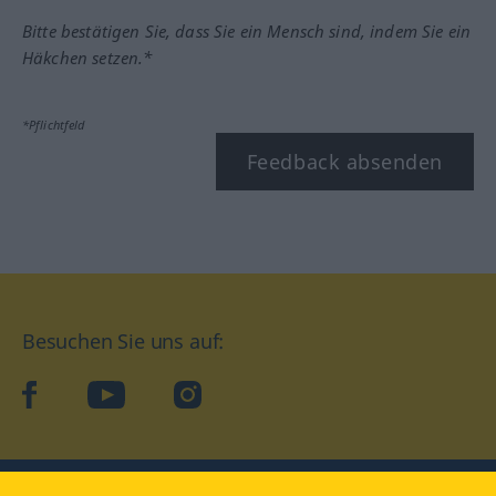
Bitte bestätigen Sie, dass Sie ein Mensch sind, indem Sie ein
Häkchen setzen.*
*Pflichtfeld
Feedback absenden
Besuchen Sie uns auf:
facebook
YouTube
Instagram