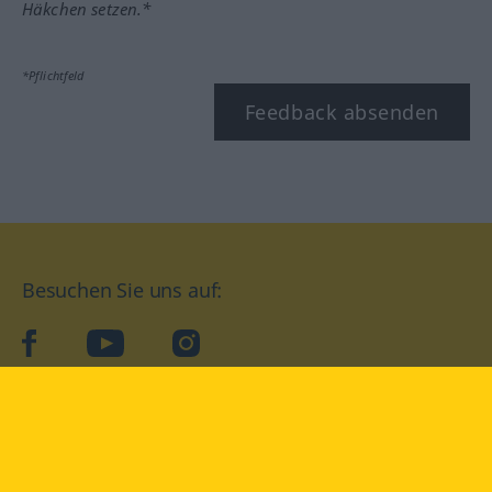
Häkchen setzen.*
*Pflichtfeld
Feedback absenden
Besuchen Sie uns auf:
facebook
YouTube
Instagram
Langenscheidt