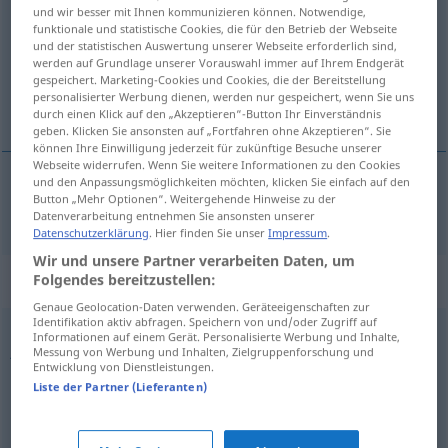
und wir besser mit Ihnen kommunizieren können. Notwendige,
funktionale und statistische Cookies, die für den Betrieb der Webseite
Übersicht aller Übersetzungen
und der statistischen Auswertung unserer Webseite erforderlich sind,
(Für mehr Details die Übersetzung anklicken/antippen)
werden auf Grundlage unserer Vorauswahl immer auf Ihrem Endgerät
gespeichert. Marketing-Cookies und Cookies, die der Bereitstellung
personalisierter Werbung dienen, werden nur gespeichert, wenn Sie uns
aktuálny, časový
durch einen Klick auf den „Akzeptieren“-Button Ihr Einverständnis
geben. Klicken Sie ansonsten auf „Fortfahren ohne Akzeptieren“. Sie
können Ihre Einwilligung jederzeit für zukünftige Besuche unserer
Webseite widerrufen. Wenn Sie weitere Informationen zu den Cookies
und den Anpassungsmöglichkeiten möchten, klicken Sie einfach auf den
Button „Mehr Optionen“. Weitergehende Hinweise zu der
aktuálny,
časový
aktuell
Datenverarbeitung entnehmen Sie ansonsten unserer
Datenschutzerklärung
. Hier finden Sie unser
Impressum
.
Wir und unsere Partner verarbeiten Daten, um
Synonyme für "aktuell"
Folgendes bereitzustellen:
Genaue Geolocation-Daten verwenden. Geräteeigenschaften zur
Identifikation aktiv abfragen. Speichern von und/oder Zugriff auf
Informationen auf einem Gerät. Personalisierte Werbung und Inhalte,
jetzig
,
augenblicklich (Adj.)
,
heutig
,
gegenwärtig
Messung von Werbung und Inhalten, Zielgruppenforschung und
Entwicklung von Dienstleistungen.
Liste der Partner (Lieferanten)
Kult (ugs.)
,
in (betont, Emphase) (ugs., engl.)