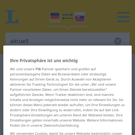
Ihre Privatsphäre ist uns wichtig
Deutsch-Slowakisch Wörterbuch
aktuell
Wir und unsere
716
-Partner speichern und greifen auf
Deutsch-Slowakisch Übersetzung
personenbezogene Daten wie Browserdaten oder eindeutige
Kennungen auf Ihrem Gerät zu. Durch Auswahl von Akzeptieren
für "aktuell"
aktivieren Sie Tracking-Technologien für die unter „Wir und unsere
Partner verarbeiten Daten, um Ihnen Dienste bereitzustellen“
aufgeführten Zwecke. Wenn Tracker deaktiviert sind, sind manche
"aktuell" Slowakisch Übersetzung
Inhalte und Anzeigen möglicherweise nicht mehr so relevant für Sie. Sie
können dieses Menü jederzeit wieder aufrufen, um Ihre Einstellungen zu
ändern oder Ihre Einwilligung zu widerrufen, indem Sie auf den Link
Privatsphäre-Einstellungen am unteren Rand der Webseite klicken. Ihre
„aktuell“
Einstellungen gelten innerhalb unseres Website. Weitere Informationen
finden Sie in unserer Datenschutzerklärung.
aktuell
Wir verwenden Cookies, damit Sie unsere Webseite bestmöglich nutzen