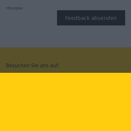
*Pflichtfeld
Feedback absenden
Besuchen Sie uns auf:
facebook
YouTube
Instagram
Langenscheidt