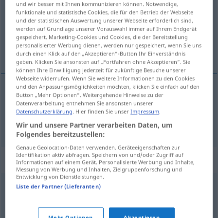
und wir besser mit Ihnen kommunizieren können. Notwendige,
funktionale und statistische Cookies, die für den Betrieb der Webseite
Übersicht aller Übersetzungen
und der statistischen Auswertung unserer Webseite erforderlich sind,
werden auf Grundlage unserer Vorauswahl immer auf Ihrem Endgerät
(Für mehr Details die Übersetzung anklicken/antippen)
gespeichert. Marketing-Cookies und Cookies, die der Bereitstellung
personalisierter Werbung dienen, werden nur gespeichert, wenn Sie uns
решење, раствор
durch einen Klick auf den „Akzeptieren“-Button Ihr Einverständnis
geben. Klicken Sie ansonsten auf „Fortfahren ohne Akzeptieren“. Sie
können Ihre Einwilligung jederzeit für zukünftige Besuche unserer
Webseite widerrufen. Wenn Sie weitere Informationen zu den Cookies
und den Anpassungsmöglichkeiten möchten, klicken Sie einfach auf den
Button „Mehr Optionen“. Weitergehende Hinweise zu der
решење
Lösung
Datenverarbeitung entnehmen Sie ansonsten unserer
Datenschutzerklärung
. Hier finden Sie unser
Impressum
.
раствор
Lösung
Wir und unsere Partner verarbeiten Daten, um
CHEM
Folgendes bereitzustellen:
Genaue Geolocation-Daten verwenden. Geräteeigenschaften zur
Identifikation aktiv abfragen. Speichern von und/oder Zugriff auf
Synonyme für "Lösung"
Informationen auf einem Gerät. Personalisierte Werbung und Inhalte,
Messung von Werbung und Inhalten, Zielgruppenforschung und
Entwicklung von Dienstleistungen.
Liste der Partner (Lieferanten)
Ergebnis
,
Auflösung
,
Antwort
Abschluss
Mehr Optionen
Akzeptieren