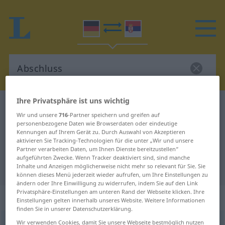
Ihre Privatsphäre ist uns wichtig
Deutsch-Serbisch Wörterbuch
Abschluss
Wir und unsere
716
-Partner speichern und greifen auf
Deutsch-Serbisch Übersetzung für
personenbezogene Daten wie Browserdaten oder eindeutige
Kennungen auf Ihrem Gerät zu. Durch Auswahl von Akzeptieren
"Abschluss"
aktivieren Sie Tracking-Technologien für die unter „Wir und unsere
Partner verarbeiten Daten, um Ihnen Dienste bereitzustellen“
aufgeführten Zwecke. Wenn Tracker deaktiviert sind, sind manche
"Abschluss" Serbisch Übersetzung
Inhalte und Anzeigen möglicherweise nicht mehr so relevant für Sie. Sie
können dieses Menü jederzeit wieder aufrufen, um Ihre Einstellungen zu
ändern oder Ihre Einwilligung zu widerrufen, indem Sie auf den Link
Privatsphäre-Einstellungen am unteren Rand der Webseite klicken. Ihre
„Abschluss“
: männlich, maskulin
Einstellungen gelten innerhalb unseres Website. Weitere Informationen
finden Sie in unserer Datenschutzerklärung.
Wir verwenden Cookies, damit Sie unsere Webseite bestmöglich nutzen
Abschluss
m