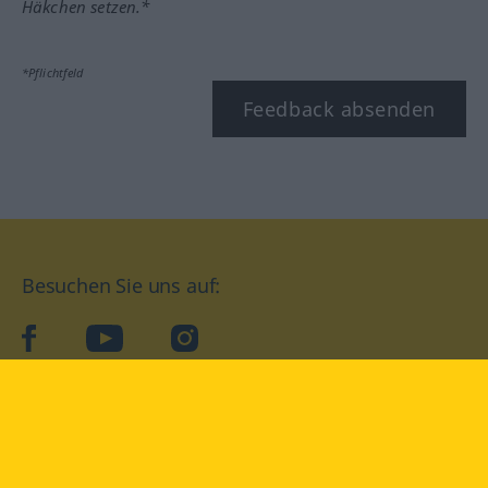
Häkchen setzen.*
*Pflichtfeld
Feedback absenden
Besuchen Sie uns auf:
facebook
YouTube
Instagram
Langenscheidt