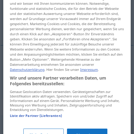
und wir besser mit Ihnen kommunizieren können. Notwendige,
funktionale und statistische Cookies, die für den Betrieb der Webseite
Übersicht aller Übersetzungen
und der statistischen Auswertung unserer Webseite erforderlich sind,
(Für mehr Details die Übersetzung anklicken/antippen)
werden auf Grundlage unserer Vorauswahl immer auf Ihrem Endgerät
gespeichert. Marketing-Cookies und Cookies, die der Bereitstellung
personalisierter Werbung dienen, werden nur gespeichert, wenn Sie uns
завршетак, спрема стручна
durch einen Klick auf den „Akzeptieren“-Button Ihr Einverständnis
geben. Klicken Sie ansonsten auf „Fortfahren ohne Akzeptieren“. Sie
können Ihre Einwilligung jederzeit für zukünftige Besuche unserer
Webseite widerrufen. Wenn Sie weitere Informationen zu den Cookies
und den Anpassungsmöglichkeiten möchten, klicken Sie einfach auf den
Button „Mehr Optionen“. Weitergehende Hinweise zu der
завршетак
Abschluss
Datenverarbeitung entnehmen Sie ansonsten unserer
Datenschutzerklärung
. Hier finden Sie unser
Impressum
.
спрема
(стручна)
Abschluss
Wir und unsere Partner verarbeiten Daten, um
Folgendes bereitzustellen:
Genaue Geolocation-Daten verwenden. Geräteeigenschaften zur
Identifikation aktiv abfragen. Speichern von und/oder Zugriff auf
Informationen auf einem Gerät. Personalisierte Werbung und Inhalte,
Messung von Werbung und Inhalten, Zielgruppenforschung und
Synonyme für "Abschluss"
Entwicklung von Dienstleistungen.
Liste der Partner (Lieferanten)
Lösung