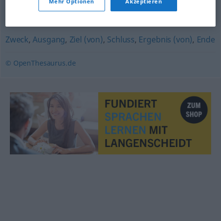
Mehr Optionen
Akzeptieren
Einstellung
Zweck
,
Ausgang
,
Ziel (von)
,
Schluss
,
Ergebnis (von)
,
Ende
© OpenThesaurus.de