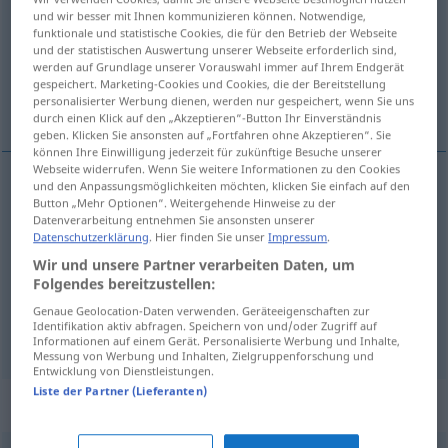
und wir besser mit Ihnen kommunizieren können. Notwendige,
funktionale und statistische Cookies, die für den Betrieb der Webseite
Übersicht aller Übersetzungen
und der statistischen Auswertung unserer Webseite erforderlich sind,
(Für mehr Details die Übersetzung anklicken/antippen)
werden auf Grundlage unserer Vorauswahl immer auf Ihrem Endgerät
gespeichert. Marketing-Cookies und Cookies, die der Bereitstellung
personalisierter Werbung dienen, werden nur gespeichert, wenn Sie uns
излаз, завршетак, резултат
durch einen Klick auf den „Akzeptieren“-Button Ihr Einverständnis
geben. Klicken Sie ansonsten auf „Fortfahren ohne Akzeptieren“. Sie
können Ihre Einwilligung jederzeit für zukünftige Besuche unserer
Webseite widerrufen. Wenn Sie weitere Informationen zu den Cookies
und den Anpassungsmöglichkeiten möchten, klicken Sie einfach auf den
Button „Mehr Optionen“. Weitergehende Hinweise zu der
излаз
Ausgang
Datenverarbeitung entnehmen Sie ansonsten unserer
Datenschutzerklärung
. Hier finden Sie unser
Impressum
.
завршетак
Ausgang
Ende
Wir und unsere Partner verarbeiten Daten, um
Folgendes bereitzustellen:
резултат
Ausgang
Ergebnis
Genaue Geolocation-Daten verwenden. Geräteeigenschaften zur
Identifikation aktiv abfragen. Speichern von und/oder Zugriff auf
Informationen auf einem Gerät. Personalisierte Werbung und Inhalte,
Messung von Werbung und Inhalten, Zielgruppenforschung und
Entwicklung von Dienstleistungen.
Liste der Partner (Lieferanten)
Synonyme für "Ausgang"