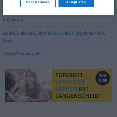
Mehr Optionen
Akzeptieren
Resultat
,
Endergebnis
,
Fazit
,
Ergebnis
Auflösung
Zweck
,
Ziel (von)
,
Abschluss
,
Schluss
,
Ergebnis (von)
,
Ende
© OpenThesaurus.de