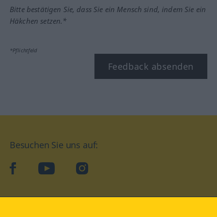
Bitte bestätigen Sie, dass Sie ein Mensch sind, indem Sie ein
Häkchen setzen.*
*Pflichtfeld
Feedback absenden
Besuchen Sie uns auf:
facebook
YouTube
Instagram