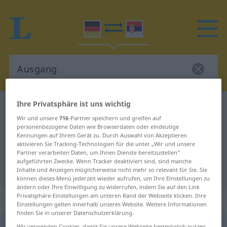
Ihre Privatsphäre ist uns wichtig
Deutsch-Serbisch Wörterbuch
Ausgang
Wir und unsere
716
-Partner speichern und greifen auf
Deutsch-Serbisch Übersetzung für
personenbezogene Daten wie Browserdaten oder eindeutige
Kennungen auf Ihrem Gerät zu. Durch Auswahl von Akzeptieren
"Ausgang"
aktivieren Sie Tracking-Technologien für die unter „Wir und unsere
Partner verarbeiten Daten, um Ihnen Dienste bereitzustellen“
aufgeführten Zwecke. Wenn Tracker deaktiviert sind, sind manche
"Ausgang" Serbisch Übersetzung
Inhalte und Anzeigen möglicherweise nicht mehr so relevant für Sie. Sie
können dieses Menü jederzeit wieder aufrufen, um Ihre Einstellungen zu
ändern oder Ihre Einwilligung zu widerrufen, indem Sie auf den Link
Privatsphäre-Einstellungen am unteren Rand der Webseite klicken. Ihre
„Ausgang“
: männlich, maskulin
Einstellungen gelten innerhalb unseres Website. Weitere Informationen
finden Sie in unserer Datenschutzerklärung.
Ausgang
m
Wir verwenden Cookies, damit Sie unsere Webseite bestmöglich nutzen