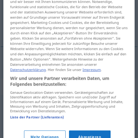
und wir besser mit Ihnen kommunizieren können. Notwendige,
funktionale und statistische Cookies, die für den Betrieb der Webseite
Übersicht aller Übersetzungen
und der statistischen Auswertung unserer Webseite erforderlich sind,
werden auf Grundlage unserer Vorauswahl immer auf Ihrem Endgerät
(Für mehr Details die Übersetzung anklicken/antippen)
gespeichert. Marketing-Cookies und Cookies, die der Bereitstellung
personalisierter Werbung dienen, werden nur gespeichert, wenn Sie uns
одговор
durch einen Klick auf den „Akzeptieren“-Button Ihr Einverständnis
geben. Klicken Sie ansonsten auf „Fortfahren ohne Akzeptieren“. Sie
können Ihre Einwilligung jederzeit für zukünftige Besuche unserer
Webseite widerrufen. Wenn Sie weitere Informationen zu den Cookies
und den Anpassungsmöglichkeiten möchten, klicken Sie einfach auf den
Button „Mehr Optionen“. Weitergehende Hinweise zu der
одговор
Antwort
Datenverarbeitung entnehmen Sie ansonsten unserer
Datenschutzerklärung
. Hier finden Sie unser
Impressum
.
Wir und unsere Partner verarbeiten Daten, um
Folgendes bereitzustellen:
Synonyme für "Antwort"
Genaue Geolocation-Daten verwenden. Geräteeigenschaften zur
Identifikation aktiv abfragen. Speichern von und/oder Zugriff auf
Informationen auf einem Gerät. Personalisierte Werbung und Inhalte,
Messung von Werbung und Inhalten, Zielgruppenforschung und
Ergebnis
,
Auflösung
,
Lösung
Entwicklung von Dienstleistungen.
Liste der Partner (Lieferanten)
Widerrede
,
Auskunft
,
Reaktion
Mehr Optionen
Akzeptieren
© OpenThesaurus.de