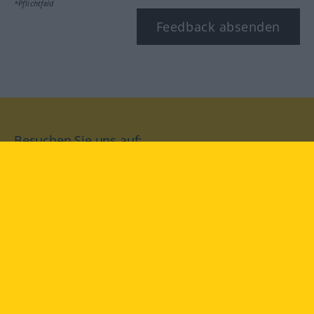
*Pflichtfeld
Feedback absenden
Besuchen Sie uns auf:
facebook
YouTube
Instagram
Langenscheidt
NUTZUNGSBEDINGUNGEN