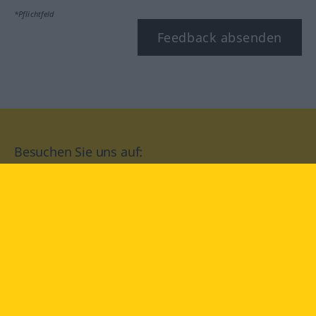
*Pflichtfeld
Feedback absenden
Besuchen Sie uns auf:
facebook
YouTube
Instagram
Langenscheidt
NUTZUNGSBEDINGUNGEN