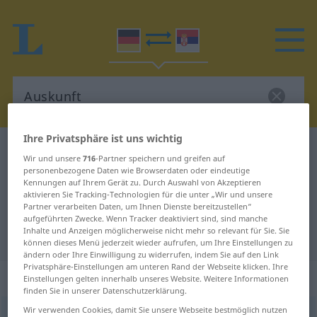
Ihre Privatsphäre ist uns wichtig
Deutsch-Serbisch Wörterbuch
Auskunft
Wir und unsere
716
-Partner speichern und greifen auf
Deutsch-Serbisch Übersetzung für
personenbezogene Daten wie Browserdaten oder eindeutige
Kennungen auf Ihrem Gerät zu. Durch Auswahl von Akzeptieren
"Auskunft"
aktivieren Sie Tracking-Technologien für die unter „Wir und unsere
Partner verarbeiten Daten, um Ihnen Dienste bereitzustellen“
aufgeführten Zwecke. Wenn Tracker deaktiviert sind, sind manche
Inhalte und Anzeigen möglicherweise nicht mehr so relevant für Sie. Sie
"Auskunft" Serbisch Übersetzung
können dieses Menü jederzeit wieder aufrufen, um Ihre Einstellungen zu
ändern oder Ihre Einwilligung zu widerrufen, indem Sie auf den Link
Privatsphäre-Einstellungen am unteren Rand der Webseite klicken. Ihre
„Auskunft“
: weiblich, feminin
Einstellungen gelten innerhalb unseres Website. Weitere Informationen
finden Sie in unserer Datenschutzerklärung.
Wir verwenden Cookies, damit Sie unsere Webseite bestmöglich nutzen
Auskunft
f