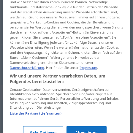
und wir besser mit Ihnen kommunizieren können. Notwendige,
funktionale und statistische Cookies, die für den Betrieb der Webseite
Übersicht aller Übersetzungen
und der statistischen Auswertung unserer Webseite erforderlich sind,
werden auf Grundlage unserer Vorauswahl immer auf Ihrem Endgerät
(Für mehr Details die Übersetzung anklicken/antippen)
gespeichert. Marketing-Cookies und Cookies, die der Bereitstellung
personalisierter Werbung dienen, werden nur gespeichert, wenn Sie uns
обавештење
durch einen Klick auf den „Akzeptieren“-Button Ihr Einverständnis
geben. Klicken Sie ansonsten auf „Fortfahren ohne Akzeptieren“. Sie
können Ihre Einwilligung jederzeit für zukünftige Besuche unserer
Webseite widerrufen. Wenn Sie weitere Informationen zu den Cookies
und den Anpassungsmöglichkeiten möchten, klicken Sie einfach auf den
Button „Mehr Optionen“. Weitergehende Hinweise zu der
обавештење
Auskunft
Datenverarbeitung entnehmen Sie ansonsten unserer
Datenschutzerklärung
. Hier finden Sie unser
Impressum
.
Wir und unsere Partner verarbeiten Daten, um
Folgendes bereitzustellen:
Genaue Geolocation-Daten verwenden. Geräteeigenschaften zur
Synonyme für "Auskunft"
Identifikation aktiv abfragen. Speichern von und/oder Zugriff auf
Informationen auf einem Gerät. Personalisierte Werbung und Inhalte,
Messung von Werbung und Inhalten, Zielgruppenforschung und
Entwicklung von Dienstleistungen.
Schalter
,
Information
Liste der Partner (Lieferanten)
Widerrede
,
Reaktion
,
Antwort
Mehr Optionen
Akzeptieren