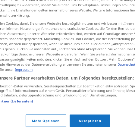
inwilligung zu widerrufen, indem Sie auf den Link Privatsphäre-Einstellungen am unt
cken. Ihre Einstellungen gelten innerhalb unseres Website. Weitere Informationen fin
enschutzerklärung.
en Cookies, damit Sie unsere Webseite bestmöglich nutzen und wir besser mit Ihnen
tippen)
en können. Notwendige, funktionale und statistische Cookies, die für den Betrieb d
ischen Auswertung unserer Webseite erforderlich sind, werden auf Grundlage unserer
hrem Endgerät gespeichert. Marketing-Cookies und Cookies, die der Bereitstellung per
nen, werden nur gespeichert, wenn Sie uns durch einen Klick auf den „Akzeptieren“-
nis geben. Klicken Sie ansonsten auf „Fortfahren ohne Akzeptieren“. Sie können Ihre 
ür zukünftige Besuche unserer Webseite widerrufen. Wenn Sie weitere Informationen 
assungsmöglichkeiten möchten, klicken Sie einfach auf den Button „Mehr Optionen“
de Hinweise zu der Datenverarbeitung entnehmen Sie ansonsten unserer
Datenschut
bemühen
 Sie unser
Impressum
.
unsere Partner verarbeiten Daten, um Folgendes bereitzustellen:
ocation-Daten verwenden. Geräteeigenschaften zur Identifikation aktiv abfragen. Sp
sich bemühen
griff auf Informationen auf einem Gerät. Personalisierte Werbung und Inhalte, Mes
 Inhalten, Zielgruppenforschung und Entwicklung von Dienstleistungen.
artner (Lieferanten)
bemühen
Sie
sich nicht!
Mehr Optionen
Akzeptieren