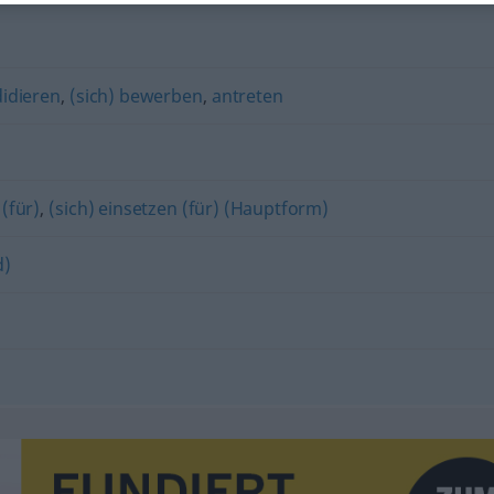
idieren
,
(sich) bewerben
,
antreten
 (für)
,
(sich) einsetzen (für) (Hauptform)
d)