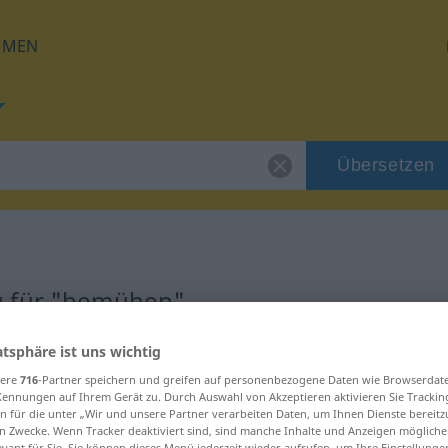
HMEN
Übersetzen
g für "bemühen"
atsphäre ist uns wichtig
ung
sere
716
-Partner speichern und greifen auf personenbezogene Daten wie Browserdat
Kennungen auf Ihrem Gerät zu. Durch Auswahl von Akzeptieren aktivieren Sie Trackin
n für die unter „Wir und unsere Partner verarbeiten Daten, um Ihnen Dienste bereitz
n Zwecke. Wenn Tracker deaktiviert sind, sind manche Inhalte und Anzeigen mögliche
evant für Sie. Sie können dieses Menü jederzeit wieder aufrufen, um Ihre Einstellung