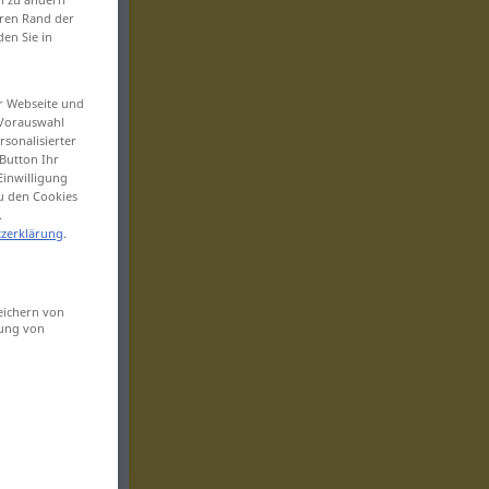
eren Rand der
den Sie in
er Webseite und
 Vorauswahl
sonalisierter
Button Ihr
Einwilligung
zu den Cookies
.
zerklärung
.
eichern von
sung von