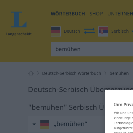
WÖRTERBUCH
SHOP
UNTERNE
Deutsch
Serbisch
Deutsch-Serbisch Wörterbuch
bemühen
Deutsch-Serbisch Übersetzun
Ihre Priv
"bemühen" Serbisch Übersetz
Wir und un
eindeutige 
„bemühen“
Technologie
aufgeführte
mehr so rel