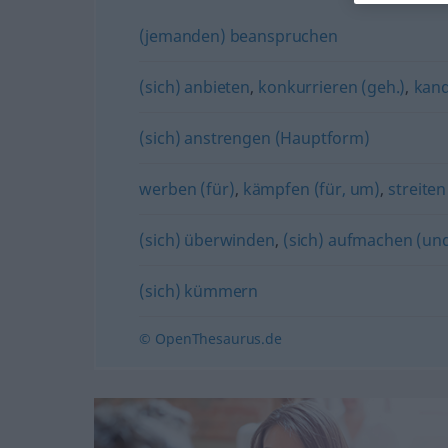
(jemanden) beanspruchen
(sich) anbieten
,
konkurrieren (geh.)
,
kand
(sich) anstrengen (Hauptform)
werben (für)
,
kämpfen (für, um)
,
streiten
(sich) überwinden
,
(sich) aufmachen (un
(sich) kümmern
© OpenThesaurus.de