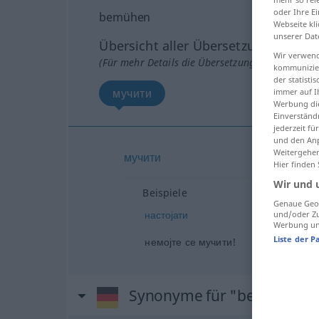
oder Ihre E
bemühen
Webseite kli
unserer Dat
Übersicht aller Übersetzungen
Wir verwend
(Für mehr Details die Übersetzung anklicken/an
kommunizier
der statist
мучити
immer auf I
Werbung die
Einverständ
jederzeit f
und den Anp
Weitergehen
мучити
Hier finden
Wir und 
Beispiele
Genaue Geol
настојати
und/oder Zu
Werbung und
Liste der P
немојте се мучити!
Synonyme für "bemühen"