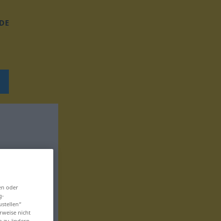
DE
en oder
g-
ustellen“
rweise nicht
en zu ändern