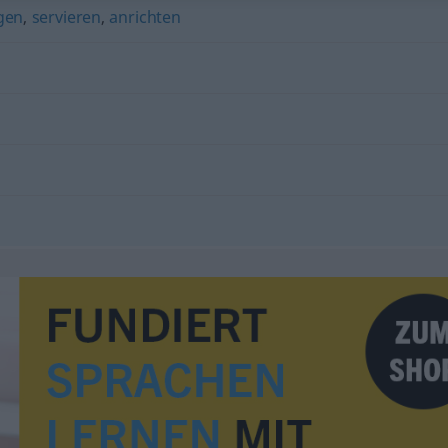
gen
,
servieren
,
anrichten