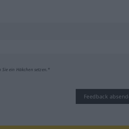
m Sie ein Häkchen setzen.*
Feedback absend