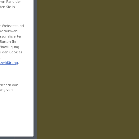
eren Rand der
den Sie in
er Webseite und
 Vorauswahl
sonalisierter
Button Ihr
Einwilligung
zu den Cookies
.
zerklärung
.
eichern von
sung von