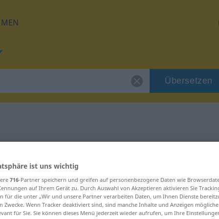
HMEN
Übersetzen
 für "anbieten"
atsphäre ist uns wichtig
ng
sere
716
-Partner speichern und greifen auf personenbezogene Daten wie Browserdat
Kennungen auf Ihrem Gerät zu. Durch Auswahl von Akzeptieren aktivieren Sie Trackin
n für die unter „Wir und unsere Partner verarbeiten Daten, um Ihnen Dienste bereitz
b
n Zwecke. Wenn Tracker deaktiviert sind, sind manche Inhalte und Anzeigen mögliche
evant für Sie. Sie können dieses Menü jederzeit wieder aufrufen, um Ihre Einstellung