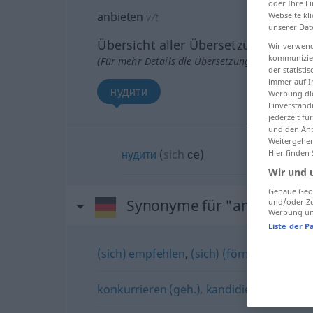
oder Ihre E
anbieten
Webseite kli
v/t
unserer Dat
Übersicht aller Übersetzungen
Wir verwend
kommunizier
(Für mehr Details die Übersetzung anklicken/an
der statist
immer auf I
нудити
Werbung die
Einverständ
jederzeit f
und den Anp
Weitergehen
нудити
(
sich
се
)
Hier finden
Wir und 
Genaue Geol
Synonyme für "anbieten"
und/oder Zu
Werbung und
Liste der P
(sich) empfehlen
,
(sich) (förmlich) aufdr
konkurrieren (geh.)
,
kandidieren
,
(sich)