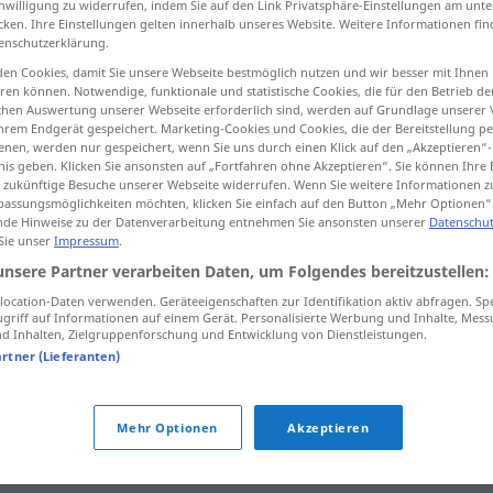
inwilligung zu widerrufen, indem Sie auf den Link Privatsphäre-Einstellungen am unt
cken. Ihre Einstellungen gelten innerhalb unseres Website. Weitere Informationen fin
enschutzerklärung.
en Cookies, damit Sie unsere Webseite bestmöglich nutzen und wir besser mit Ihnen
en können. Notwendige, funktionale und statistische Cookies, die für den Betrieb d
tippen)
ischen Auswertung unserer Webseite erforderlich sind, werden auf Grundlage unserer
hrem Endgerät gespeichert. Marketing-Cookies und Cookies, die der Bereitstellung per
nen, werden nur gespeichert, wenn Sie uns durch einen Klick auf den „Akzeptieren“-
nis geben. Klicken Sie ansonsten auf „Fortfahren ohne Akzeptieren“. Sie können Ihre 
ür zukünftige Besuche unserer Webseite widerrufen. Wenn Sie weitere Informationen 
assungsmöglichkeiten möchten, klicken Sie einfach auf den Button „Mehr Optionen“
de Hinweise zu der Datenverarbeitung entnehmen Sie ansonsten unserer
Datenschut
anbieten
 Sie unser
Impressum
.
unsere Partner verarbeiten Daten, um Folgendes bereitzustellen:
ocation-Daten verwenden. Geräteeigenschaften zur Identifikation aktiv abfragen. Sp
griff auf Informationen auf einem Gerät. Personalisierte Werbung und Inhalte, Mes
 Inhalten, Zielgruppenforschung und Entwicklung von Dienstleistungen.
artner (Lieferanten)
ängen
Mehr Optionen
Akzeptieren
 bewerben
,
antreten
,
(sich) bemühen