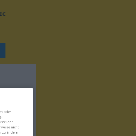
DE
en oder
g-
ustellen“
rweise nicht
en zu ändern