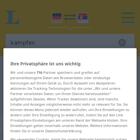
Ihre Privatsphäre ist uns wichtig
Deutsch-Serbisch Wörterbuch
kämpfen
Wir und unsere
716
-Partner speichern und greifen auf
Deutsch-Serbisch Übersetzung für
personenbezogene Daten wie Browserdaten oder eindeutige
Kennungen auf Ihrem Gerät zu. Durch Auswahl von Akzeptieren
"kämpfen"
aktivieren Sie Tracking-Technologien für die unter „Wir und unsere
Partner verarbeiten Daten, um Ihnen Dienste bereitzustellen“
aufgeführten Zwecke. Wenn Tracker deaktiviert sind, sind manche
"kämpfen" Serbisch Übersetzung
Inhalte und Anzeigen möglicherweise nicht mehr so relevant für Sie. Sie
können dieses Menü jederzeit wieder aufrufen, um Ihre Einstellungen zu
ändern oder Ihre Einwilligung zu widerrufen, indem Sie auf den Link
Privatsphäre-Einstellungen am unteren Rand der Webseite klicken. Ihre
„kämpfen“
Einstellungen gelten innerhalb unseres Website. Weitere Informationen
finden Sie in unserer Datenschutzerklärung.
kämpfen
Wir verwenden Cookies, damit Sie unsere Webseite bestmöglich nutzen