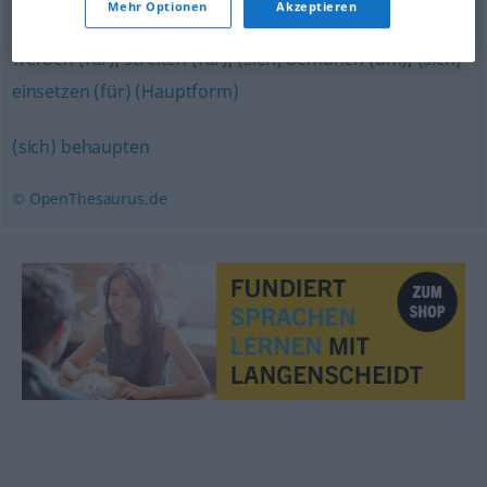
ringen (mit)
Mehr Optionen
Akzeptieren
werben (für)
,
streiten (für)
,
(sich) bemühen (um)
,
(sich)
einsetzen (für) (Hauptform)
(sich) behaupten
© OpenThesaurus.de