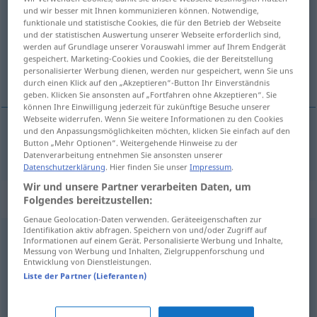
und wir besser mit Ihnen kommunizieren können. Notwendige,
funktionale und statistische Cookies, die für den Betrieb der Webseite
Übersicht aller Übersetzungen
und der statistischen Auswertung unserer Webseite erforderlich sind,
(Für mehr Details die Übersetzung anklicken/antippen)
werden auf Grundlage unserer Vorauswahl immer auf Ihrem Endgerät
gespeichert. Marketing-Cookies und Cookies, die der Bereitstellung
personalisierter Werbung dienen, werden nur gespeichert, wenn Sie uns
борити се
durch einen Klick auf den „Akzeptieren“-Button Ihr Einverständnis
geben. Klicken Sie ansonsten auf „Fortfahren ohne Akzeptieren“. Sie
können Ihre Einwilligung jederzeit für zukünftige Besuche unserer
Webseite widerrufen. Wenn Sie weitere Informationen zu den Cookies
und den Anpassungsmöglichkeiten möchten, klicken Sie einfach auf den
Button „Mehr Optionen“. Weitergehende Hinweise zu der
борити се
(
für
um
за
)
kämpfen
AKK
AKK
AKK
Datenverarbeitung entnehmen Sie ansonsten unserer
Datenschutzerklärung
. Hier finden Sie unser
Impressum
.
Wir und unsere Partner verarbeiten Daten, um
Synonyme für "kämpfen"
Folgendes bereitzustellen:
Genaue Geolocation-Daten verwenden. Geräteeigenschaften zur
Identifikation aktiv abfragen. Speichern von und/oder Zugriff auf
Informationen auf einem Gerät. Personalisierte Werbung und Inhalte,
(miteinander) raufen
,
ringen
Messung von Werbung und Inhalten, Zielgruppenforschung und
Entwicklung von Dienstleistungen.
Liste der Partner (Lieferanten)
(sich) schlagen
,
raufen