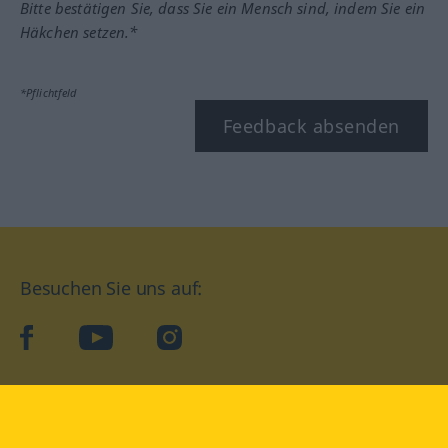
Bitte bestätigen Sie, dass Sie ein Mensch sind, indem Sie ein
Häkchen setzen.*
*Pflichtfeld
Feedback absenden
Besuchen Sie uns auf:
facebook
YouTube
Instagram