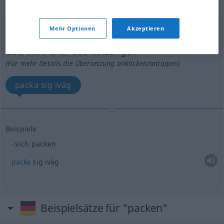
rückbezügliches Zeitwort
Mehr Optionen
Akzeptieren
packen
v/r
Übersicht aller Übersetzungen
(Für mehr Details die Übersetzung anklicken/antippen)
packa sig iväg
Beispiele
sich packen
packa
sig iväg
Beispielsätze für "packen"