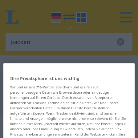
Deutsch-Schwedisch Wörterbuch
packen
Deutsch-Schwedisch Übersetzung
Ihre Privatsphäre ist uns wichtig
für "packen"
Wir und unsere
716
-Partner speichern und greifen auf
personenbezogene Daten wie Browserdaten oder eindeutige
Kennungen auf Ihrem Gerät zu. Durch Auswahl von Akzeptieren
"packen" Schwedisch Übersetzung
aktivieren Sie Tracking-Technologien für die unter „Wir und unsere
Partner verarbeiten Daten, um Ihnen Dienste bereitzustellen“
aufgeführten Zwecke. Wenn Tracker deaktiviert sind, sind manche
Inhalte und Anzeigen möglicherweise nicht mehr so relevant für Sie. Sie
„packen“
: transitives Verb,
können dieses Menü jederzeit wieder aufrufen, um Ihre Einstellungen zu
transitives Zeitwort
ändern oder Ihre Einwilligung zu widerrufen, indem Sie auf den Link
Privatsphäre-Einstellungen am unteren Rand der Webseite klicken. Ihre