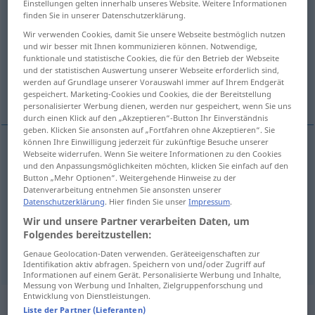
Einstellungen gelten innerhalb unseres Website. Weitere Informationen
packen
finden Sie in unserer Datenschutzerklärung.
v/t
Wir verwenden Cookies, damit Sie unsere Webseite bestmöglich nutzen
Übersicht aller Übersetzungen
und wir besser mit Ihnen kommunizieren können. Notwendige,
funktionale und statistische Cookies, die für den Betrieb der Webseite
(Für mehr Details die Übersetzung anklicken/antippen)
und der statistischen Auswertung unserer Webseite erforderlich sind,
werden auf Grundlage unserer Vorauswahl immer auf Ihrem Endgerät
packa, gripa, hugga tag i, vara gripande
gespeichert. Marketing-Cookies und Cookies, die der Bereitstellung
personalisierter Werbung dienen, werden nur gespeichert, wenn Sie uns
durch einen Klick auf den „Akzeptieren“-Button Ihr Einverständnis
geben. Klicken Sie ansonsten auf „Fortfahren ohne Akzeptieren“. Sie
können Ihre Einwilligung jederzeit für zukünftige Besuche unserer
Webseite widerrufen. Wenn Sie weitere Informationen zu den Cookies
packa
packen
und den Anpassungsmöglichkeiten möchten, klicken Sie einfach auf den
Button „Mehr Optionen“. Weitergehende Hinweise zu der
Datenverarbeitung entnehmen Sie ansonsten unserer
gripa
,
hugga
tag
i
packen
fassen
Datenschutzerklärung
. Hier finden Sie unser
Impressum
.
Wir und unsere Partner verarbeiten Daten, um
vara
gripande
(
od
fängslande)
packen
FIG
Folgendes bereitzustellen:
Genaue Geolocation-Daten verwenden. Geräteeigenschaften zur
Identifikation aktiv abfragen. Speichern von und/oder Zugriff auf
Informationen auf einem Gerät. Personalisierte Werbung und Inhalte,
Messung von Werbung und Inhalten, Zielgruppenforschung und
Entwicklung von Dienstleistungen.
„packen“
: reflexives Verb,
Liste der Partner (Lieferanten)